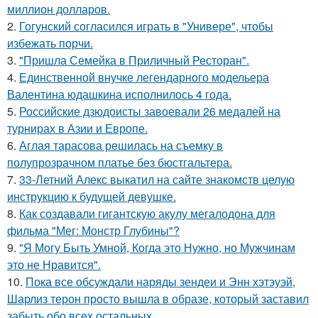
миллион долларов.
2.
Гогунский согласился играть в "Универе", чтобы
избежать порчи.
3.
"Пришла Семейка в Приличный Ресторан".
4.
Единственной внучке легендарного модельера
Валентина юдашкина исполнилось 4 года.
5.
Российские дзюдоисты завоевали 26 медалей на
турнирах в Азии и Европе.
6.
Аглая тарасова решилась на съемку в
полупрозрачном платье без бюстгальтера.
7.
33-Летний Алекс выкатил на сайте знакомств целую
инструкцию к будущей девушке.
8.
Как создавали гигантскую акулу мегалодона для
фильма "Мег: Монстр Глубины"?
9.
"Я Могу Быть Умной, Когда это Нужно, но Мужчинам
это не Нравится".
10.
Пока все обсуждали наряды зендеи и Энн хэтэуэй,
Шарлиз терон просто вышла в образе, который заставил
забыть обо всех остальных.