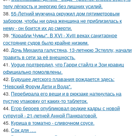
телу лёгкость и энергию без лишних усилий.
38.
55-Летний мужчина окружил дом пятиметровым
забором, чтобы ни одна женщина не приблизилась к
нему - он боится их до смерти.
39.
"Корабли Чумы". В XVI - Xviii веках санитарное
состояние судов было крайне низким.
40.
Дочь Михаила галустяна, 13-летнюю Эстеллу, начали
травить в сети за её внешность.
41.
Vogue подтвердил, что Гарри стайлз и Зои кравиц
официально помолвлены.
42.
Будущее детского плавания рождается здесь:
"Невский Форум Дети и Вода".
43.
Перебирала его вещи и в рюкзаке наткнулась на
пустую упаковку от каких-то таблеток.
44.
Егор бероев опубликовал редкие кадры с новой
супругой - 21-летней Анной Панкратовой.
45.
Курица в томатно - сливочном соусе.
46.
Сок для ….