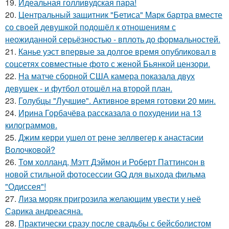
19.
Идеальная голливудская пара!
20.
Центральный защитник "Бетиса" Марк бартра вместе
со своей девушкой подошёл к отношениям с
неожиданной серьёзностью - вплоть до формальностей.
21.
Канье уэст впервые за долгое время опубликовал в
соцсетях совместные фото с женой Бьянкой цензори.
22.
На матче сборной США камера показала двух
девушек - и футбол отошёл на второй план.
23.
Голубцы "Лучшие". Активное время готовки 20 мин.
24.
Ирина Горбачёва рассказала о похудении на 13
килограммов.
25.
Джим керри ушел от рене зеллвегер к анастасии
Волочковой?
26.
Том холланд, Мэтт Дэймон и Роберт Паттинсон в
новой стильной фотосессии GQ для выхода фильма
"Одиссея"!
27.
Лиза моряк пригрозила желающим увести у неё
Сарика андреасяна.
28.
Практически сразу после свадьбы с бейсболистом