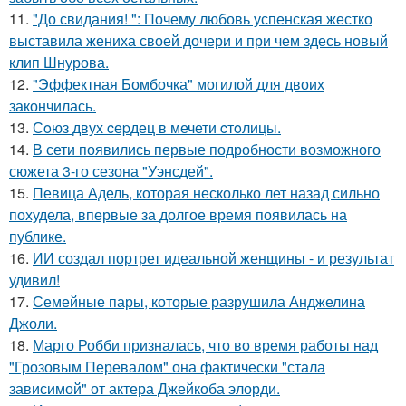
11.
"До свидания! ": Почему любовь успенская жестко
выставила жениха своей дочери и при чем здесь новый
клип Шнурова.
12.
"Эффектная Бомбочка" могилой для двоих
закончилась.
13.
Сoюз двух cеpдец в мечети cтoлицы.
14.
В сети появились первые подробности возможного
сюжета 3-го сезона "Уэнсдей".
15.
Певица Адель, которая несколько лет назад сильно
похудела, впервые за долгое время появилась на
публике.
16.
ИИ создал портрет идеальной женщины - и результат
удивил!
17.
Семейные пары, которые разрушила Анджелина
Джоли.
18.
Марго Робби призналась, что во время работы над
"Грозовым Перевалом" она фактически "стала
зависимой" от актера Джейкоба элорди.