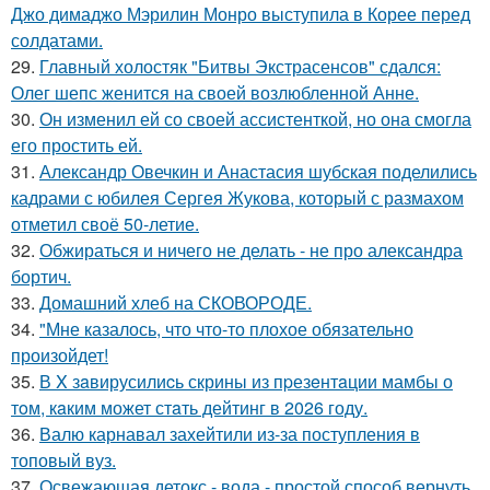
Джо димаджо Мэрилин Монро выступила в Корее перед
солдатами.
29.
Главный холостяк "Битвы Экстрасенсов" сдался:
Олег шепс женится на своей возлюбленной Анне.
30.
Он изменил ей со своей ассистенткой, но она смогла
его простить ей.
31.
Александр Овечкин и Анастасия шубская поделились
кадрами с юбилея Сергея Жукова, который с размахом
отметил своё 50-летие.
32.
Обжираться и ничего не делать - не про александра
бортич.
33.
Домашний хлеб на СКОВОРОДЕ.
34.
"Мне казалось, что что-то плохое обязательно
произойдет!
35.
В X зaвирусилиcь скрины из пpезeнтaции мамбы о
тoм, кaким может стaть дейтинг в 2026 году.
36.
Валю карнавал захейтили из-за поступления в
топовый вуз.
37.
Освежающая детокс - вода - простой способ вернуть