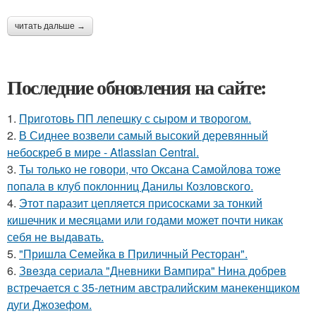
читать дальше →
Последние обновления на сайте:
1.
Приготовь ПП лепешку с сыром и творогом.
2.
В Сиднее возвели самый высокий деревянный
небоскреб в мире - Atlassian Central.
3.
Ты только не говори, что Оксана Самойлова тоже
попала в клуб поклонниц Данилы Козловского.
4.
Этот паразит цепляется присосками за тонкий
кишечник и месяцами или годами может почти никак
себя не выдавать.
5.
"Пришла Семейка в Приличный Ресторан".
6.
Звeздa сериала "Дневники Вампира" Нина добрев
встречается с 35-летним австралийским манекенщиком
дуги Джозефом.