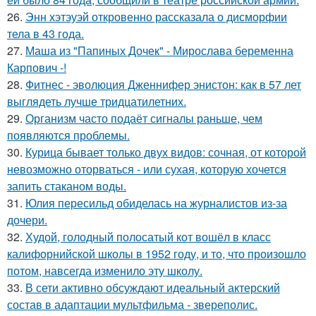
26.
Энн хэтэуэй откровенно рассказала о дисморфии
тела в 43 года.
27.
Маша из "Папиных Дочек" - Мирослава беременна
Карпович -!
28.
Фитнес - эволюция Дженнифер энистон: как в 57 лет
выглядеть лучше тридцатилетних.
29.
Организм часто подаёт сигналы раньше, чем
появляются проблемы.
30.
Курица бывает только двух видов: сочная, от которой
невозможно оторваться - или сухая, которую хочется
запить стаканом воды.
31.
Юлия пересильд обиделась на журналистов из-за
дочери.
32.
Худой, голодный полосатый кот вошёл в класс
калифорнийской школы в 1952 году, и то, что произошло
потом, навсегда изменило эту школу.
33.
В сети активно обсуждают идеальный актерский
состав в адаптации мультфильма - звереполис.