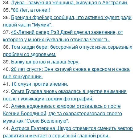
34.
Луиза - замужняя женщина, живущая в Австралии.
35.
"80 Лет, а гоняет!
36.
Брендан фрейзер сообщил, что активно худеет ради
новой части "Мумии".
37.
45-Летний рэпер Рэй Джей сделал заявление, от
которого у многих буквально отвисла челюсть.
38.
Том харди берет бессрочный отпуск из-за серьезных
проблем со здоровьем.
39.
Банку шпротов и лаваш беру.
40.
20 лет спустя: Энн хэтэуэй снова в красном и снова
вне конкуренции.
41.
10 смузи против анемии.
42.
Ольга Бузова вновь оказалась в центре внимания
после публикации свежих фотографий.
43.
Алена водонаева с юмором отозвалась о посте
Ксении Бородиной, где та охарактеризовала своего
мужа как "Свою Вселенную".
44.
Актриса Екатерина Шкуро стремится сменить вектор
развития и мечтает о серьезной главной роли.