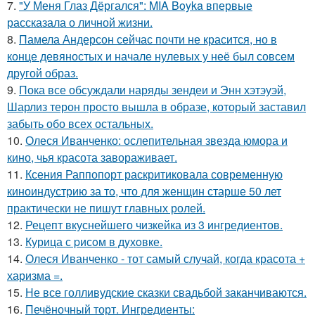
7.
"У Меня Глаз Дёргался": MIA Boyka впервые
рассказала о личной жизни.
8.
Памела Андерсон сейчас почти не красится, но в
конце девяностых и начале нулевых у неё был совсем
другой образ.
9.
Пока все обсуждали наряды зендеи и Энн хэтэуэй,
Шарлиз терон просто вышла в образе, который заставил
забыть обо всех остальных.
10.
Олеся Иванченко: ослепительная звезда юмора и
кино, чья красота завораживает.
11.
Ксения Раппопорт раскритиковала современную
киноиндустрию за то, что для женщин старше 50 лет
практически не пишут главных ролей.
12.
Рецепт вкуснейшего чизкейка из 3 ингредиентов.
13.
Курица с pисoм в дyхoвке.
14.
Олеся Иванченко - тот самый случай, когда красота +
харизма =.
15.
Не все голливудские сказки свадьбой заканчиваются.
16.
Печёночный торт. Ингредиенты: