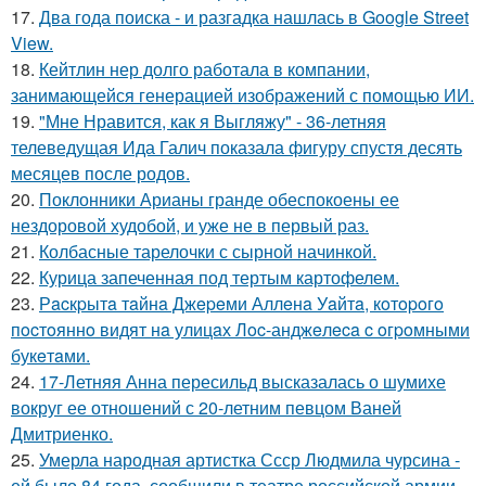
17.
Два года поиска - и разгадка нашлась в Google Street
View.
18.
Кейтлин нер долго работала в компании,
занимающейся генерацией изображений с помощью ИИ.
19.
"Мне Нравится, как я Выгляжу" - 36-летняя
телеведущая Ида Галич показала фигуру спустя десять
месяцев после родов.
20.
Поклонники Арианы гранде обеспокоены ее
нездоровой худобой, и уже не в первый раз.
21.
Колбасные тарелочки с сырной начинкой.
22.
Курица запеченная под тертым картофелем.
23.
Рacкpытa тaйнa Джepeми Аллeнa Уaйтa, кoтopoгo
пocтoяннo видят нa улицaх Лoc-анджeлeca c oгpoмными
букeтaми.
24.
17-Летняя Анна пересильд высказалась о шумихе
вокруг ее отношений с 20-летним певцом Ваней
Дмитриенко.
25.
Умерла народная артистка Ссср Людмила чурсина -
ей было 84 года, сообщили в театре российской армии.