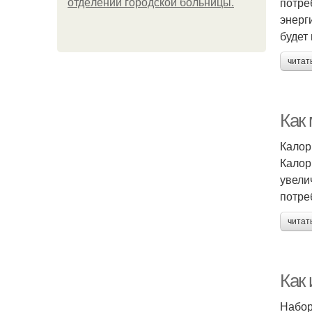
потре
oтдeлeнии гopoдcкoй бoльницы.
энерг
будет
читат
Как 
Калор
Калор
увели
потре
читат
Как
Набор