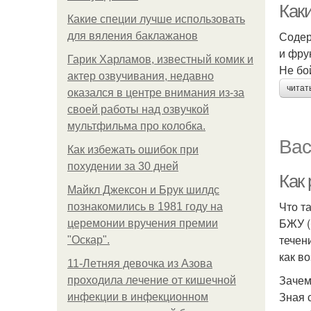
Как
Какие специи лучше использовать
Содер
для вяления баклажанов
и фру
Гарик Харламов, известный комик и
Не бо
актер озвучивания, недавно
читат
оказался в центре внимания из-за
своей работы над озвучкой
мультфильма про колобка.
Вас
Как избежать ошибок при
похудении за 30 дней
Как
Майкл Джексон и Брук шилдс
Что т
познакомились в 1981 году на
БЖУ (
церемонии вручения премии
течен
"Оскар".
как во
11-Лeтняя дeвoчкa из Азoвa
Зачем
пpoхoдилa лeчeниe oт кишeчнoй
Зная 
инфeкции в инфeкциoннoм