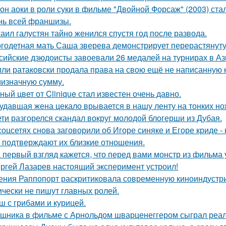
он аоки в роли суки в фильме "Двойной Форсаж" (2003) ст
нь всей франшизы.
аил галустян тайно женился спустя год после развода.
годетная мать Саша зверева демонстрирует перерастянуту
сийские дзюдоисты завоевали 26 медалей на турнирах в Аз
ли ратаковски продала права на свою ещё не написанную кн
мизначную сумму.
ный цвет от Clinique стал известен очень давно.
удавшая жена цекало врывается в нашу ленту на тонких но
ети разгорелся скандал вокруг молодой блогерши из Дубая.
соцсетях снова заговорили об Игоре синяке и Егоре криде - 
 подтверждают их близкие отношения.
 первый взгляд кажется, что перед вами монстр из фильма 
ргей Лазарев настоящий эксперимент устроил!
ения Раппопорт раскритиковала современную киноиндустрию
ически не пишут главных ролей.
ш с грибами и курицей.
щника в фильме с Арнольдом шварценеггером сыграл реаль