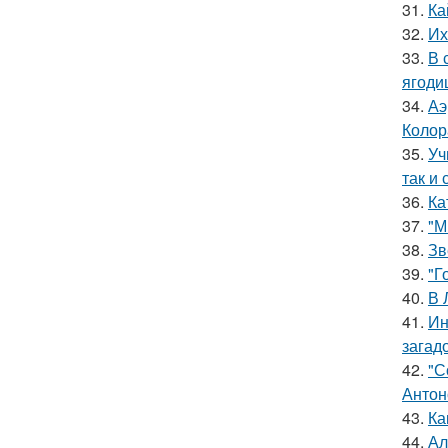
31.
Ка
32.
Их
33.
В 
ягоди
34.
Аэ
Колор
35.
Уч
так и 
36.
Ка
37.
"М
38.
Зв
39.
"Г
40.
В 
41.
Ин
загад
42.
"С
Антон
43.
Ка
44.
Ал