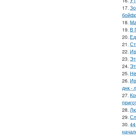
16.
У 
17.
Зо
бойфр
18.
Ма
19.
В 
20.
Ед
21.
Ст
22.
Ир
23.
Эт
24.
Эт
25.
Не
26.
Ир
днк -
27.
Ко
приго
28.
Лю
29.
Сл
30.
44
начал