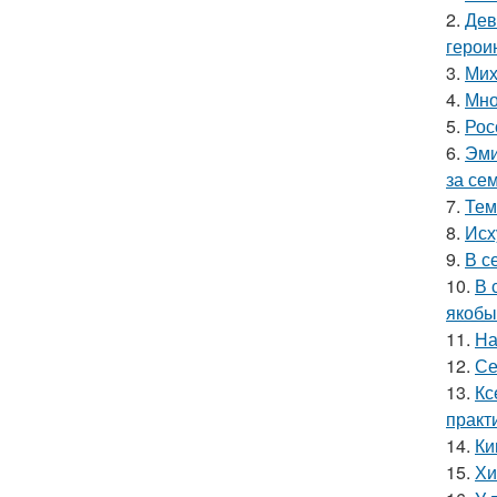
2.
Дев
герои
3.
Мих
4.
Мно
5.
Рос
6.
Эми
за се
7.
Тем
8.
Исх
9.
В с
10.
В 
якобы
11.
На
12.
Се
13.
Кс
практ
14.
Ки
15.
Хи