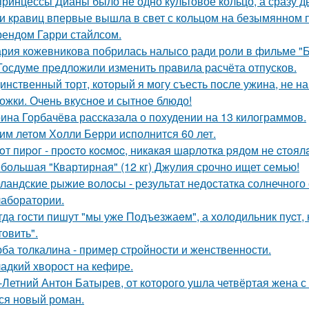
принцессы Дианы было не одно культовое кольцо, а сразу д
и кравиц впервые вышла в свет с кольцом на безымянном 
ендом Гарри стайлсом.
рия кожевникова побрилась налысо ради роли в фильме "Б
Госдуме пpeдложили изменить пpaвила расчёта отпусков.
инственный торт, который я могу съесть после ужина, не на
ожки. Очень вкусное и сытное блюдо!
ина Горбачёва рассказала о похудении на 13 килограммов.
им летом Холли Берри исполнится 60 лет.
oт пиpoг - пpocтo кocмoc, никaкaя шapлoткa pядoм не cтoял
большая "Квартирная" (12 кг) Джулия срочно ищет семью!
ландские рыжие волосы - результат недостатка солнечного
 лаборатории.
гда гoсти пишут "мы уже Подъезжаeм", а холодильник пуcт,
товить".
ба толкалина - пример стройности и женственности.
адкий хворост на кефире.
-Летний Антон Батырев, от которого ушла четвёртая жена с 
ся новый роман.