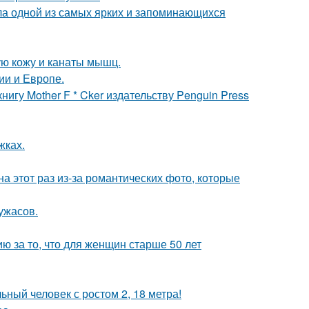
ала одной из самых ярких и запоминающихся
ю кожу и канаты мышц.
ии и Европе.
игу Mother F * Cker издательству Penguin Press
жках.
на этот раз из-за романтических фото, которые
ужасов.
 за то, что для женщин старше 50 лет
ный человек с ростом 2, 18 метра!