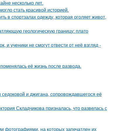
айне несколько лет.
 могло стать красивой историей.
ть в спортзалах одежду, которая оголяет живот,
атляющую геологическую границу: плато
, и ученики не смогут отвести от неё взгляд -
 поменялась её жизнь после развода.
ы седоковой и джигана, сопровождавшегося её
иктория Складчикова призналась, что развелась с
ми фотографиями, на которых запечатлен их