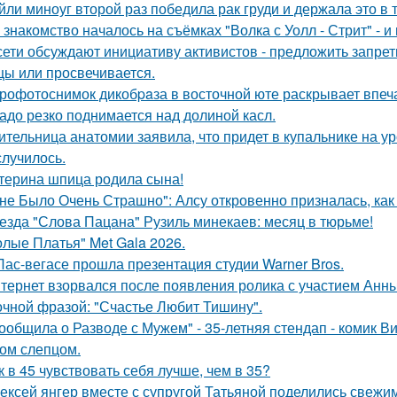
йли миноуг второй раз победила рак груди и держала это в т
 знакомство началось на съёмках "Волка с Уолл - Стрит" - и
сети обсуждают инициативу активистов - предложить запрети
цы или просвечивается.
рофотоснимок дикобpaза в восточной юте раскрывает впеч
адо резко поднимается над долиной касл.
ительница анатомии заявила, что придет в купальнике на урок
случилось.
терина шпица родила сына!
не Было Очень Страшно": Алсу откровенно призналась, как
езда "Слова Пацана" Рузиль минекаев: месяц в тюрьме!
олые Платья" Met Gala 2026.
Лас-вегасе прошла презентация студии Warner Bros.
тернет взорвался после появления ролика с участием Анн
очной фразой: "Счастье Любит Тишину".
ообщила о Разводе с Мужем" - 35-летняя стендап - комик В
ом слепцом.
к в 45 чувствовать себя лучше, чем в 35?
ексей янгер вместе с супругой Татьяной поделились свежи