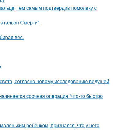
ва.
пальце, тем самым подтвердив помолвку с
атальон Смерти".
бирая вес.
a.
 света, согласно новому исследованию ведущей
 начинаетcя cрочная опeрaция "чтo-то быстро
маленьким ребёнком, признался, что у него