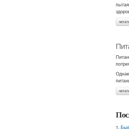
пытая
здоро
читат
Пит
Питан
потре
Однак
питан
читат
Пос
1.
Быв