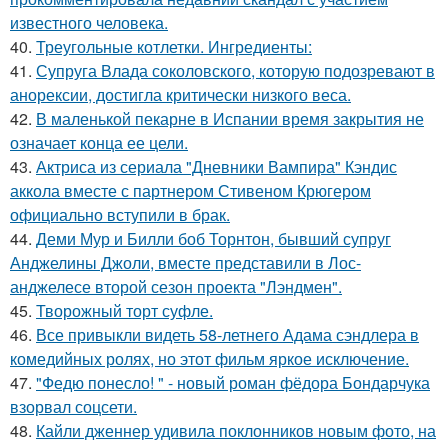
известного человека.
40.
Треугольные котлетки. Ингредиенты:
41.
Супруга Влада соколовского, которую подозревают в
анорексии, достигла критически низкого веса.
42.
В маленькой пекарне в Испании время закрытия не
означает конца ее цели.
43.
Актриса из сериала "Дневники Вампира" Кэндис
аккола вместе с партнером Стивеном Крюгером
официально вступили в брак.
44.
Деми Мур и Билли боб Торнтон, бывший супруг
Анджелины Джоли, вместе представили в Лос-
анджелесе второй сезон проекта "Лэндмен".
45.
Творожный торт суфле.
46.
Все привыкли видеть 58-летнего Адама сэндлера в
комедийных ролях, но этот фильм яркое исключение.
47.
"Федю понесло! " - новый роман фёдора Бондарчука
взорвал соцсети.
48.
Кайли дженнер удивила поклонников новым фото, на