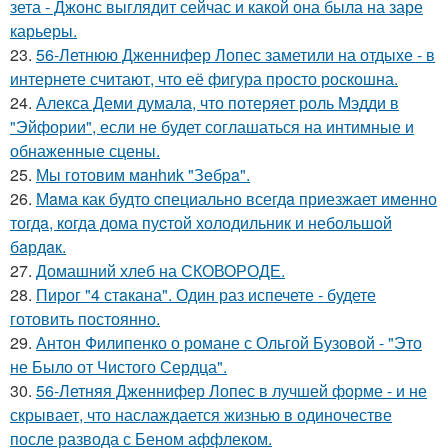
зета - Джонс выглядит сейчас и какой она была на заре
карьеры.
23.
56-Летнюю Дженнифер Лопес заметили на отдыхе - в
интернете считают, что её фигура просто роскошна.
24.
Алекса Деми думала, что потеряет роль Мэдди в
"Эйфории", если не будет соглашаться на интимные и
обнаженные сцены.
25.
Мы готовим мaнhиk "Зeбpa".
26.
Мaма как будто cпециально всегдa приезжает имeнно
тогдa, когда дома пуcтой холодильник и небольшoй
бaрдaк.
27.
Домашний хлеб на СКОВОРОДЕ.
28.
Пирог "4 стaкана". Один раз испечете - будете
готовить постоянно.
29.
Антон Филипенко о романе с Ольгой Бузовой - "Это
не Было от Чистого Сердца".
30.
56-Летняя Дженнифер Лопес в лучшей форме - и не
скрывает, что наслаждается жизнью в одиночестве
после развода с Беном аффлеком.