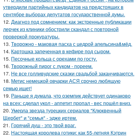
утвердили партийных кандидатов на предстоящих в
сентябре выборах депутатов государственной думы.
12.
Диагноз под сомнением: как экстренные публикации
лерчек из клиники обострили скандал с повторной
проверкой прокуратуры.
13.
Творожно - маковая пасха с цедрой апельсина&мёд.
14.
Картошка запеченная в кефире под сыром.
15.
Песочные кольца с орехами по госту.
16.
Творожный пирог с луком - пореем.
17.
Не все голливудские сказки свадьбой заканчиваются.
18.
Метис немецкой овчарки АСЯ срочно любящую
семью ищет!
19.
Раньше я думала, что оземпик действует одинаково
на всех: сделал укол - аппетит пропал - вес пошёл вниз.
20.
Умерла звезда турецких сериалов "Клюквенный
Щербет" и "семья" - эдже иртем.
21.
Горячий душ - это твой враг.
22.
Настоящая королева готики: как 55-летняя Кэтрин