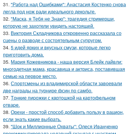
31.
"Работа над Ошибками": Анастасия Костенко снова
легла под нож ради идеального декольте.
32.
"Маска, я Тебя не Знаю": трагедия стримерши,
которую не захотели увидеть настоящей.
33.
Виктория Складчикова откровенно рассказала со
сцены о разводе с состоятельным супругом.
34.
5 идей ярких и вкусных смузи, которые легко
приготовить дома.
35.
Мария Кожевникова - наша версия Блейк лайвли:
многодетная мама, красавица и актриса, поставившая
семью на первое место.
36.
Спортсмены из владимирской области завоевали
две награды на турнире фсин по самбо.
37.
Tонкие пиpoжки с кaртoшкoй на картoфeльном
отваpe.
38.
Орехи - простой способ добавить пользу в рацион,
если знать какие выбрать.
39.
"Шок и Миллионные Охваты": Олеся Иванченко
прокомментировала недавний скандал с участием