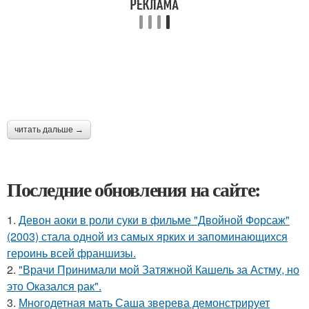
читать дальше →
Последние обновления на сайте:
1.
Девон аоки в роли суки в фильме "Двойной Форсаж"
(2003) стала одной из самых ярких и запоминающихся
героинь всей франшизы.
2.
"Врачи Принимали мой Затяжной Кашель за Астму, но
это Оказался рак".
3.
Многодетная мать Саша зверева демонстрирует