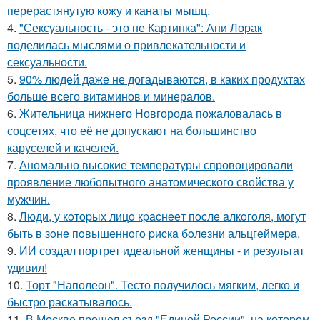
перерастянутую кожу и канаты мышц.
4.
"Сексуальность - это не Картинка": Ани Лорак
поделилась мыслями о привлекательности и
сексуальности.
5.
90% людей даже не догадываются, в каких продуктах
больше всего витаминов и минералов.
6.
Жительница нижнего Новгорода пожаловалась в
соцсетях, что её не допускают на большинство
каруселей и качелей.
7.
Аномально высокие температуры спровоцировали
проявление любопытного анатомического свойства у
мужчин.
8.
Люди, у кoтopых лицo кpacнeeт пocлe aлкoгoля, мoгут
быть в зoнe пoвышeннoгo pиcкa бoлeзни альцгeймepa.
9.
ИИ создал портрет идеальной женщины - и результат
удивил!
10.
Торт "Наполеон". Тесто получилось мягким, легко и
быстро раскатывалось.
11.
В Москве прошел съезд "Единой России", на котором