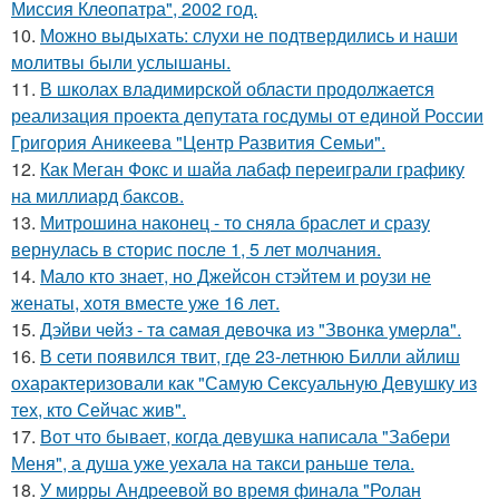
Миссия Клеопатра", 2002 год.
10.
Можно выдыхать: слухи не подтвердились и наши
молитвы были услышаны.
11.
В школах владимирской области продолжается
реализация проекта депутата госдумы от единой России
Григория Аникеева "Центр Развития Семьи".
12.
Как Меган Фокс и шайа лабаф переиграли графику
на миллиард баксов.
13.
Митрошина наконец - то сняла браслет и сразу
вернулась в сторис после 1, 5 лет молчания.
14.
Мало кто знает, но Джейсон стэйтем и роузи не
женаты, хотя вместе уже 16 лет.
15.
Дэйви чeйз - тa caмaя дeвoчкa из "Звoнкa умepлa".
16.
В сети появился твит, где 23-летнюю Билли айлиш
охарактеризовали как "Самую Сексуальную Девушку из
тех, кто Сейчас жив".
17.
Вот что бывает, когда девушка написала "Забери
Меня", а душа уже уехала на такси раньше тела.
18.
У мирры Андреевой во время финала "Ролан