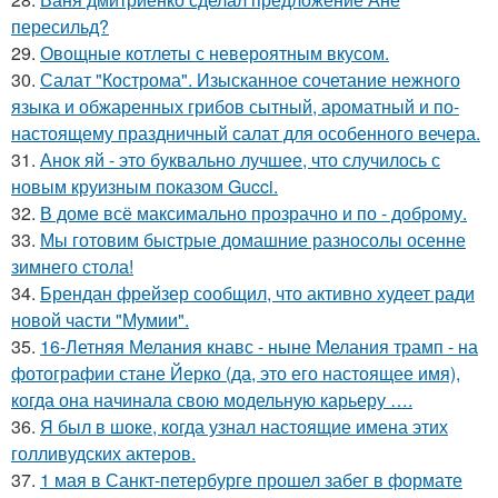
пересильд?
29.
Овощные котлеты с невероятным вкусом.
30.
Салат "Кострома". Изысканное сочетание нежного
языка и обжаренных грибов сытный, ароматный и по-
настоящему праздничный салат для особенного вечера.
31.
Анок яй - это буквально лучшее, что случилось с
новым круизным показом Gucci.
32.
В доме всё максимально прозрачно и по - доброму.
33.
Мы готовим быстрые домашние разносолы осенне
зимнего стола!
34.
Брендан фрейзер сообщил, что активно худеет ради
новой части "Мумии".
35.
16-Летняя Мелания кнавс - ныне Мелания трамп - на
фотографии стане Йерко (да, это его настоящее имя),
когда она начинала свою модельную карьеру ….
36.
Я был в шоке, когда узнал настоящие имена этих
голливудских актеров.
37.
1 мая в Санкт-петербурге прошел забег в формате