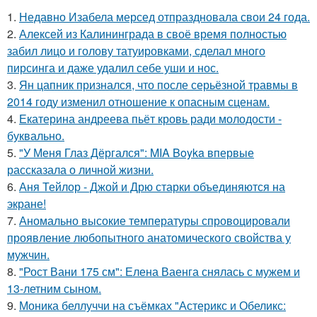
1.
Недавно Изабела мерсед отпраздновала свои 24 года.
2.
Алексей из Калининграда в своё время полностью
забил лицо и голову татуировками, сделал много
пирсинга и даже удалил себе уши и нос.
3.
Ян цапник признался, что после серьёзной травмы в
2014 году изменил отношение к опасным сценам.
4.
Екатерина андреева пьёт кровь ради молодости -
буквально.
5.
"У Меня Глаз Дёргался": MIA Boyka впервые
рассказала о личной жизни.
6.
Аня Тейлор - Джой и Дрю старки объединяются на
экране!
7.
Аномально высокие температуры спровоцировали
проявление любопытного анатомического свойства у
мужчин.
8.
"Рост Вани 175 см": Елена Ваенга снялась с мужем и
13-летним сыном.
9.
Моника беллуччи на съёмках "Астерикс и Обеликс: