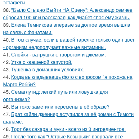
эстафеты.
38.
"Было Стыдно Выйти НА Сцену": Александр семчев
сбросил 100 кг и рассказал, как диабет спас ему жизнь.
39.
Елена Темникова впервые за долгое время вышла
на связь с фанатами.
40.
В том случае, если в вашей тарелке только один цвет
- организм недополучает важные витамины.
41.
Слойки - ватрушки с творогом и джемом.
42.
Утка с квашеной капустой.
43.
Тушенка в домашних условиях.
44.
Когда выкладываешь фото с вопросом "я похожа на
Марго Робби?
45.
Семаглутид: легкий путь или ловушка для
организма?
46.
Вы тоже заметили перемены в её образе?
47.
Брат кайли дженнер вступился за её роман с Тимоти
шаламе.
48.
Торт без сахара и муки - всего из 3 ингредиентов.
49.
После того как "Острые Козырьки" взорвали все