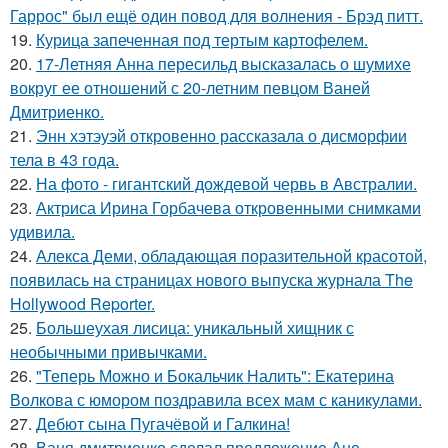
Гаррос" был ещё один повод для волнения - Брэд питт.
19.
Курица запеченная под тертым картофелем.
20.
17-Летняя Анна пересильд высказалась о шумихе
вокруг ее отношений с 20-летним певцом Ваней
Дмитриенко.
21.
Энн хэтэуэй откровенно рассказала о дисморфии
тела в 43 года.
22.
На фото - гигантский дождевой червь в Австралии.
23.
Актриса Ирина Горбачева откровенными снимками
удивила.
24.
Алекса Деми, обладающая поразительной красотой,
появилась на страницах нового выпуска журнала The
Hollywood Reporter.
25.
Большеухая лисица: уникальный хищник с
необычными привычками.
26.
"Теперь Можно и Бокальчик Налить": Екатерина
Волкова с юмором поздравила всех мам с каникулами.
27.
Дебют сына Пугачёвой и Галкина!
28.
Ваня дмитриенко сделал предложение Ане