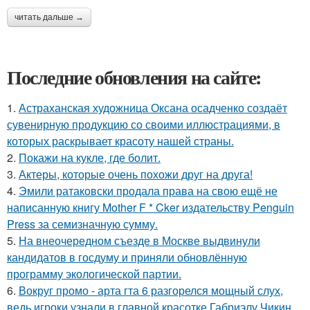
читать дальше →
Последние обновления на сайте:
1.
Астраханская художница Оксана осадченко создаёт
сувенирную продукцию со своими иллюстрациями, в
которых раскрывает красоту нашей страны.
2.
Покажи на кукле, где болит.
3.
Актеры, которые очень похожи друг на друга!
4.
Эмили ратаковски продала права на свою ещё не
написанную книгу Mother F * Cker издательству Penguin
Press за семизначную сумму.
5.
На внеочередном съезде в Москве выдвинули
кандидатов в госдуму и приняли обновлённую
программу экологической партии.
6.
Вокруг промо - арта гта 6 разгорелся мощный слух,
ведь игроки узнали в главной красотке Габриэлу Чикин.