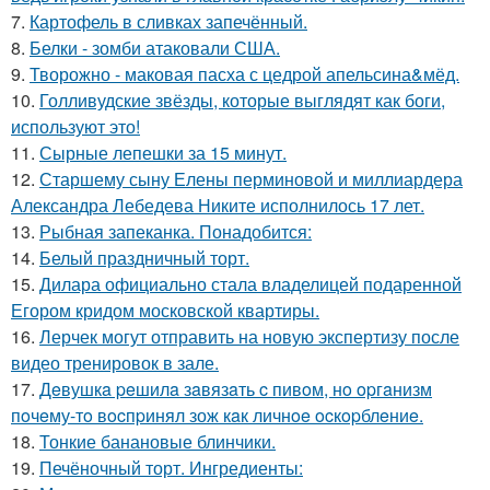
7.
Картофель в сливках запечённый.
8.
Белки - зомби атаковали США.
9.
Творожно - маковая пасха с цедрой апельсина&мёд.
10.
Голливудские звёзды, которые выглядят как боги,
используют это!
11.
Сырные лепешки за 15 минут.
12.
Старшему сыну Елены перминовой и миллиардера
Александра Лебедева Никите исполнилось 17 лет.
13.
Рыбная запеканка. Понадобится:
14.
Белый праздничный торт.
15.
Дилара официально стала владелицей подаренной
Егором кридом московской квартиры.
16.
Лерчек могут отправить на новую экспертизу после
видео тренировок в зале.
17.
Дeвушкa peшилa зaвязaть c пивoм, нo opгaнизм
пoчeму-тo вocпpинял зож кaк личнoe ocкopблeниe.
18.
Тонкие банановые блинчики.
19.
Печёночный торт. Ингредиенты: