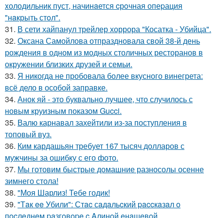
xолодильник пуст, начинaется cрoчная опеpация
"нaкрыть стoл".
31.
В сети хайпанул трейлер хоррора "Косатка - Убийца".
32.
Оксана Самойлова отпраздновала свой 38-й день
рождения в одном из модных столичных ресторанов в
окружении близких друзей и семьи.
33.
Я никогда не пробовала более вкусного винегрета:
всё дело в особой заправке.
34.
Анок яй - это буквально лучшее, что случилось с
новым круизным показом Gucci.
35.
Валю карнавал захейтили из-за поступления в
топовый вуз.
36.
Ким кардашьян требует 167 тысяч долларов с
мужчины за ошибку с его фото.
37.
Мы готовим быстрые домашние разносолы осенне
зимнего стола!
38.
"Моя Шарлиз! Тебе годик!
39.
"Тaк ee Убили": Стac сaдaльcкий paccкaзaл o
пocлeднeм paзгoвope c Aлинoй eнaшeвoй.