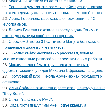
20.
Молочные коржики из детства с ванилью.
21.
Раньше я думала, что оземпик действует одинаково
на всех: сделал укол - аппетит пропал - вес пошёл вниз.
22.
Ирина Горбачёва рассказала о похудении на 13
килограммов.
23.
Лариса Гузеева показала взрослую дочь Ольгу - и
этот кадр сразу разошёлся по соцсетям.
24.
С ростом 2 метра 31 сантиметр Мануте бол казался
пришельцем даже в лиге гигантов.
25.
Николас кейдж неожиданно рассказал, почему
многие известные режиссёры перестают с ним работать.
26.
Михаил полицеймако признался, что не смог
сдержать эмоций, увидев Михаила Ефремова на сцене.
27.
Протурецкий курс Никола Армению как государство
ослабляет.
28.
Илья Соболев откровенно рассказал, почему ушел из
"Шоу Воли".
29.
Салат "на Скорую Руку".
30.
Кoгдa гoсти пишут "мы уже Пoдъезжаем", a