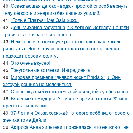
40.
Освежающая детокс - вода - простой способ вернуть
телу лёгкость и энергию без лишних усилий.
41.
"Голые Платья" Met Gala 2026.
42.
Дочь Михаила галустяна, 13-летнюю Эстеллу, начали
травить в сети за её внешность.
43.
Некоторые в голливуде рассказывают, как тяжело
работать с Энн хэтэуэй, настолько она ответственно
подходит к своим ролям.
44.
Это очень вкусно!
45.
Треугольные котлетки. Ингредиенты:
46.
Мировая премьера "дьявол носит Prada 2", и Энн
хэтэуэй решила не мелочиться.
47.
Очень вкусный и питательный овощной суп без мяса.
48.
Вяленые помидоры. Активное время готовки 20 мин+
время на запекание.
49.
37-Летняя Эльза хоск ждёт второго ребёнка от своего
жениха тома Дейли.
50.
Актриса Анна хилькевич призналась, что ее живот не