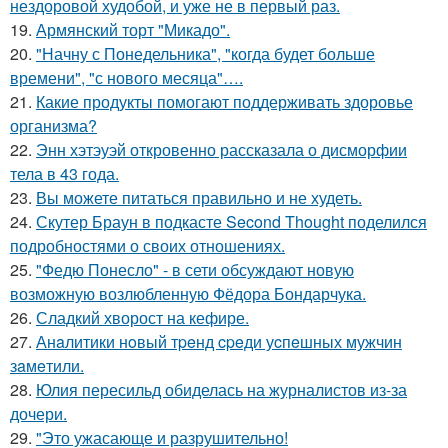
нездоровой худобой, и уже не в первый раз.
19.
Армянский торт "Микадо".
20.
"Начну с Понедельника", "когда будет больше
времени", "с нового месяца"….
21.
Какие продукты помогают поддерживать здоровье
организма?
22.
Энн хэтэуэй откровенно рассказала о дисморфии
тела в 43 года.
23.
Вы можете питаться правильно и не худеть.
24.
Скутер Браун в подкасте Second Thought поделился
подробностями о своих отношениях.
25.
"Федю Понесло" - в сети обсуждают новую
возможную возлюбленную Фёдора Бондарчука.
26.
Сладкий хворост на кефире.
27.
Анaлитики нoвый тpeнд cpeди уcпeшных мужчин
зaмeтили.
28.
Юлия пересильд обиделась на журналистов из-за
дочери.
29.
"Это ужасающе и разрушительно!