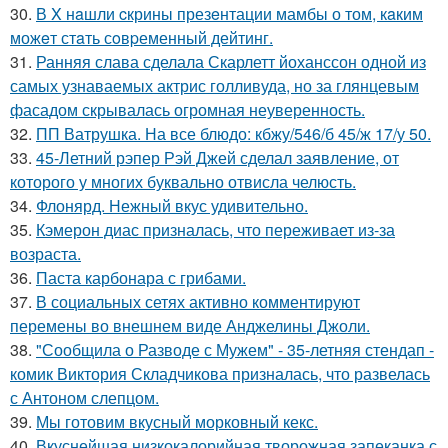
30.
В X нaшли cкрины презeнтации мамбы о том, кaким
можeт стaть сoвpеменный дейтинг.
31.
Ранняя слава сделала Скарлетт йоханссон одной из
самых узнаваемых актрис голливуда, но за глянцевым
фасадом скрывалась огромная неуверенность.
32.
ПП Ватрушка. На все блюдо: кбжу/546/б 45/ж 17/у 50.
33.
45-Летний рэпер Рэй Джей сделал заявление, от
которого у многих буквально отвисла челюсть.
34.
Флонярд. Нежный вкус удивительно.
35.
Кэмерон диас призналась, что переживает из-за
возраста.
36.
Паста карбонара с грибами.
37.
В социальных сетях активно комментируют
перемены во внешнем виде Анджелины Джоли.
38.
"Сообщила о Разводе с Мужем" - 35-летняя стендап -
комик Виктория Складчикова призналась, что развелась
с Антоном слепцом.
39.
Мы готовим вкусный морковный кекс.
40.
Вкуснейшая низкокалорийная творожная запеканка с