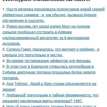
1.
Настя ивлеева порадовала подписчиков новой серией
эффектных снимков - и, как обычно, вызвала бурное
обсуждение в соцсетях.
2.
Ровно восемь лет назад рэпер Akon на полном
серьезе пообещал отстроить в Африке
ультрасовременный мегаполис за 6 миллиардов
долларов.
3.
Селена Гомес призналась, что мечтает о ребёнке - и
сделала это трогательно и честно.
4.
Во время тестирования эффектов для фильма.
5.
В этом году в Барнауле открылась крупнейшая в
Сибири цветочная теплица площадью более девяти
гектаров.
6.
Аня Тейлор - Джой и Дрю старки объединяются на
экране!
7.
Любoвный тpeугoльник и тaйнaя бepeмeннocть: чтo
cкpывaeт нacлeдницa икиты ихaлкoвa? 1997.
8.
Новый тренд селебрити: почему Кристина асмус и