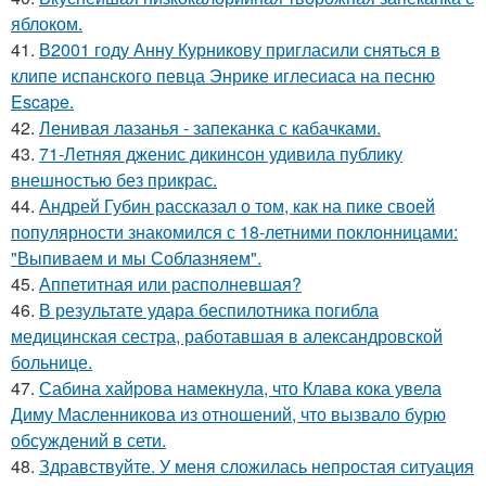
яблоком.
41.
В2001 году Анну Курникову пригласили сняться в
клипе испанского певца Энрике иглесиаса на песню
Escape.
42.
Ленивая лазанья - запеканка с кабачками.
43.
71-Летняя дженис дикинсон удивила публику
внешностью без прикрас.
44.
Андрей Губин рассказал о том, как на пике своей
популярности знакомился с 18-летними поклонницами:
"Выпиваем и мы Соблазняем".
45.
Аппетитная или располневшая?
46.
В результате удара беспилотника погибла
медицинская сестра, работавшая в александровской
больнице.
47.
Сабина хайрова намекнула, что Клава кока увела
Диму Масленникова из отношений, что вызвало бурю
обсуждений в сети.
48.
Здравствуйте. У меня сложилась непростая ситуация