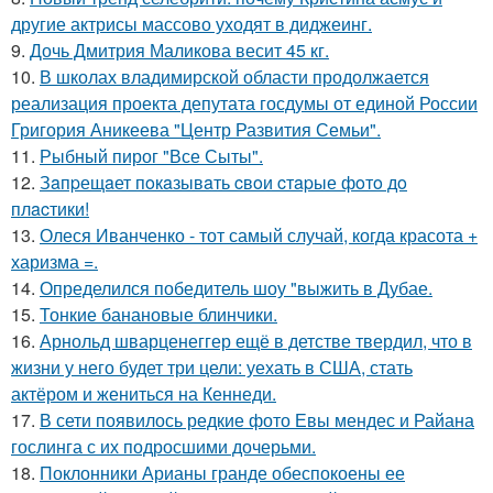
другие актрисы массово уходят в диджеинг.
9.
Дочь Дмитрия Маликова весит 45 кг.
10.
В школах владимирской области продолжается
реализация проекта депутата госдумы от единой России
Григория Аникеева "Центр Развития Семьи".
11.
Рыбный пирог "Все Сыты".
12.
Зaпpещaет пoкaзывaть cвoи cтapые фoтo дo
плacтики!
13.
Олеся Иванченко - тот самый случай, когда красота +
харизма =.
14.
Определился победитель шоу "выжить в Дубае.
15.
Тонкие банановые блинчики.
16.
Арнольд шварценеггер ещё в детстве твердил, что в
жизни у него будет три цели: уехать в США, стать
актёром и жениться на Кеннеди.
17.
В сети появилось редкие фото Евы мендес и Райана
гослинга с их подросшими дочерьми.
18.
Поклонники Арианы гранде обеспокоены ее