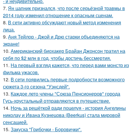
- и неудивительно.
7.
Ян цапник признался, что после серьёзной травмы в
2014 году изменил отношение к опасным сценам.
8.
В сети активно обсуждают новый метод изменения
лица.
9.
Аня Тейлор - Джой и Дрю старки объединяются на
экране!
10.
Американский биохакер Брайан Джонсон тратил на
себя по $2 млн в год, чтобы достичь бессмертия.
11.
На первый взгляд кажется, что перед вами монстр из
фильма ужасов.
12.
В сети появились первые подробности возможного
сюжета 3-го сезона "Уэнсдей".
13.
Каждое лето члены "Союза Пенсионеров" города
Гусь-хрустальный отправляются в путешествие.
14.
Ночь за решёткой ради поцелуя - история Ангелины
николау и Ивана Кузнецова (Beerkus) стала мировой
сенсацией.
15.
Закуска "Грибочки - Боровички".