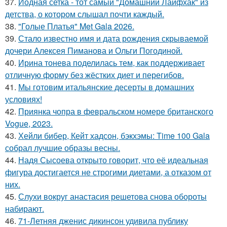
37.
Йодная сетка - тот самый "Домашний Лайфхак" из
детства, о котором слышал почти каждый.
38.
"Голые Платья" Met Gala 2026.
39.
Стало известно имя и дата рождения скрываемой
дочери Алексея Пиманова и Ольги Погодиной.
40.
Ирина тонева поделилась тем, как поддерживает
отличную форму без жёстких диет и перегибов.
41.
Мы готовим итальянские десерты в домашних
условиях!
42.
Приянка чопра в февральском номере британского
Vogue, 2023.
43.
Хейли бибер, Кейт хадсон, бэкхэмы: Time 100 Gala
собрал лучшие образы весны.
44.
Надя Сысоева открыто говорит, что её идеальная
фигура достигается не строгими диетами, а отказом от
них.
45.
Слухи вокруг анастасия решетова снова обороты
набирают.
46.
71-Летняя дженис дикинсон удивила публику