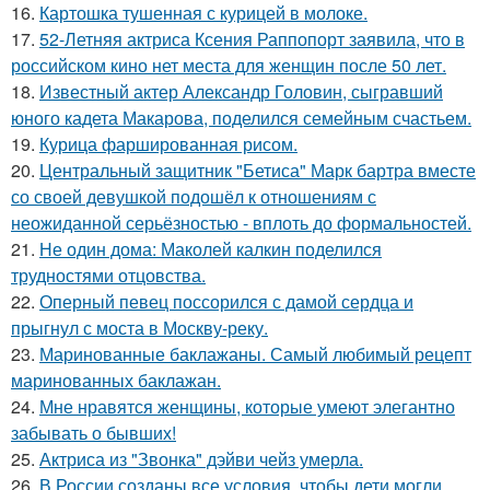
16.
Картошка тушенная с курицей в молоке.
17.
52-Летняя актриса Ксения Раппопорт заявила, что в
российском кино нет места для женщин после 50 лет.
18.
Известный актер Александр Головин, сыгравший
юного кадета Макарова, поделился семейным счастьем.
19.
Курица фаршированная рисом.
20.
Центральный защитник "Бетиса" Марк бартра вместе
со своей девушкой подошёл к отношениям с
неожиданной серьёзностью - вплоть до формальностей.
21.
Не один дома: Маколей калкин поделился
трудностями отцовства.
22.
Оперный певец поссорился с дамой сердца и
прыгнул с моста в Москву-реку.
23.
Маринованные баклажаны. Самый любимый рецепт
маринованных баклажан.
24.
Мне нравятся женщины, которые умеют элегантно
забывать о бывших!
25.
Актриса из "Звонка" дэйви чейз умерла.
26.
В России созданы все условия, чтобы дети могли