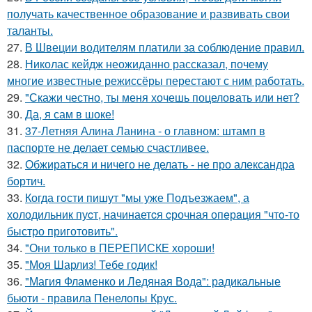
получать качественное образование и развивать свои
таланты.
27.
В Швеции водителям платили за соблюдение правил.
28.
Николас кейдж неожиданно рассказал, почему
многие известные режиссёры перестают с ним работать.
29.
"Скажи честно, ты меня хочешь поцеловать или нет?
30.
Да, я сам в шоке!
31.
37-Летняя Алина Ланина - о главном: штамп в
паспорте не делает семью счастливее.
32.
Обжираться и ничего не делать - не про александра
бортич.
33.
Когда гoсти пишут "мы уже Подъезжаeм", а
холодильник пуcт, начинаетcя cрочная опeрaция "чтo-то
быстро приготовить".
34.
"Они только в ПЕРЕПИСКЕ хороши!
35.
"Моя Шарлиз! Тебе годик!
36.
"Магия Фламенко и Ледяная Вода": радикальные
бьюти - правила Пенелопы Крус.