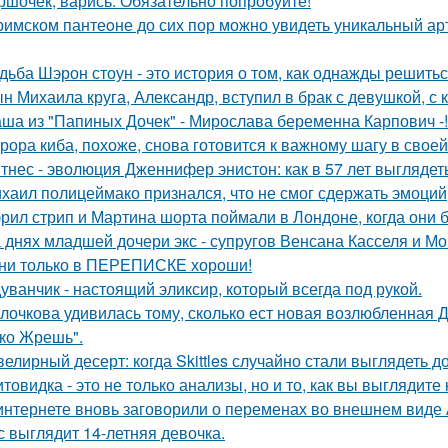
ршочек, варись. Обязательно попробуйте!
римском пантеoне до сих пор можно увидеть уникальный а
дьба Шэрон стоун - это история о том, как однажды решитьс
н Михаила круга, Александр, вступил в брак с девушкой, с
ша из "Папиных Дочек" - Мирослава беременна Карпович -!
рора киба, похоже, снова готовится к важному шагу в своей
тнес - эволюция Дженнифер энистон: как в 57 лет выглядет
хаил полицеймако признался, что не смог сдержать эмоци
рил стрип и Мартина шорта поймали в Лондоне, когда они 
 днях младшей дочери экс - супругов Венсана Касселя и Мо
ни только в ПЕРЕПИСКЕ хороши!
уванчик - настоящий эликсир, который всегда под рукой.
лочкова удивилась тому, сколько ест новая возлюбленная 
ко Жрешь".
елирный десерт: когда Skittles случайно стали выглядеть д
товидка - это не только анализы, но и то, как вы выглядите
интернете вновь заговорили о переменах во внешнем виде
с выглядит 14-летняя девочка.