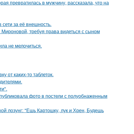
ая превратилась в мужчину, рассказала, что на
 сети за её внешность.
и Мироновой, требуя права видеться с сыном
ила не мелочиться.
у от каких-то таблеток.
одителями.
и".
публиковала фото в постели с полуобнаженным
кой лозунг: "Ешь Картошку, лук и Хрен, Будешь