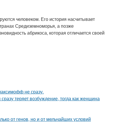
руются человеком. Его история насчитывает
странах Средиземноморья, а позже
зновидность абрикоса, которая отличается своей
максимофф не сразу.
 сразу теряет возбуждение, тогда как женщина
ько от генов, но и от мельчайших условий