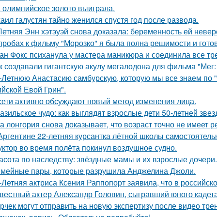
 олимпийское золото выиграла.
аил галустян тайно женился спустя год после развода.
Летняя Энн хэтэуэй снова доказала: беременность ей невер
пробах к фильму "Морозко" я была полна решимости и готов
ан Фокс психанула у мастера маникюра и соединила все тр
к создавали гигантскую акулу мегалодона для фильма "Мег
-Летнюю Анастасию самбурскую, которую мы все знаем по "
ийской Евой Грин".
сети активно обсуждают новый метод изменения лица.
азильское чудо: как выглядят взрослые дети 50-летней зве
а лонгория снова доказывает, что возраст точно не имеет 
Аргентине 22-летняя курсантка лётной школы самостоятельн
уктор во время полёта покинул воздушное судно.
асота по наследству: звёздные мамы и их взрослые дочери.
мейные пары, которые разрушила Анджелина Джоли.
-Летняя актриса Ксения Раппопорт заявила, что в российско
вестный актер Александр Головин, сыгравший юного кадет
рчек могут отправить на новую экспертизу после видео трен