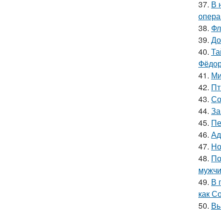
37.
В 
опера
38.
Фл
39.
До
40.
Та
Фёдор
41.
Ми
42.
Пт
43.
Со
44.
За
45.
Пе
46.
Ад
47.
Но
48.
По
мужчи
49.
В 
как С
50.
Вы