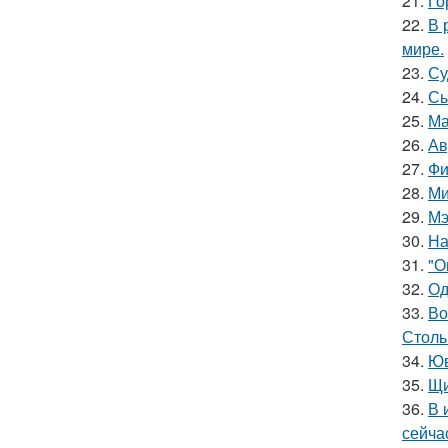
21.
Го
22.
В 
мире.
23.
Су
24.
Сы
25.
Ма
26.
Ав
27.
Фи
28.
Ми
29.
Мэ
30.
На
31.
"О
32.
Од
33.
Во
Столь
34.
Юв
35.
Щи
36.
В 
сейча