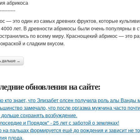
ия абрикоса
----------
ос — это один из самых древних фруктов, которые культиви
 4000 лет. В древности абрикосы были очень популярны в 
остранились по всему миру. Краснощекий абрикос — это ра
 окраской и сладким вкусом.
ь дальше →
ледние обновления на сайте:
о кто знает, что Элизабет олсен получила роль алы Ванды 
ьшинство замечало, что после оргазма мужчина часто почти
 дольше сохранять возбуждение.
лосердие и Порядок" - 25 лет с заботой о земляках!
р на пальцах формируется ещё до рождения и зависит не тол
тия плода.