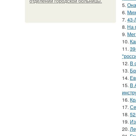
oтдeлeнии гopoдcкoй бoльницы.
5.
Она
6.
Мих
7.
43-
8.
На 
9.
Мег
10.
Ка
11.
39
"росс
12.
В 
13.
Бр
14.
Ев
15.
В 
инстр
16.
Кр
17.
Се
18.
52
19.
Из
20.
Ле