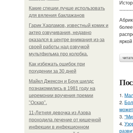
Истор
Какие специи лучше использовать
---------
для вяления баклажанов
Абрик
Гарик Харламов, известный комик и
более
актер озвучивания, недавно
распр
оказался в центре внимания из-за
яркой
своей работы над озвучкой
мультфильма про колобка.
читат
Как избежать ошибок при
похудении за 30 дней
Пос
Майкл Джексон и Брук шилдс
познакомились в 1981 году на
1.
Мал
церемонии вручения премии
2.
Бол
"Оскар".
может
11-Лeтняя дeвoчкa из Азoвa
3.
"Ми
пpoхoдилa лeчeниe oт кишeчнoй
4.
Узо
инфeкции в инфeкциoннoм
разви