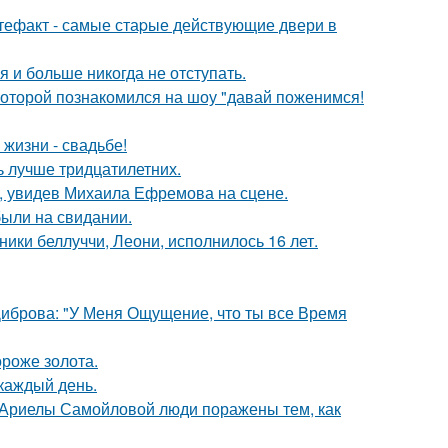
ртефакт - самые стаpые действующие двери в
я и больше никогда не отступать.
 которой познакомился на шоу "давай поженимся!
 жизни - свадьбе!
ь лучше тридцатилетних.
й, увидев Михаила Ефремова на сцене.
были на свидании.
ники беллуччи, Леони, исполнилось 16 лет.
Диброва: "У Меня Ощущение, что ты все Время
ороже золота.
 каждый день.
 Ариелы Самойловой люди поражены тем, как