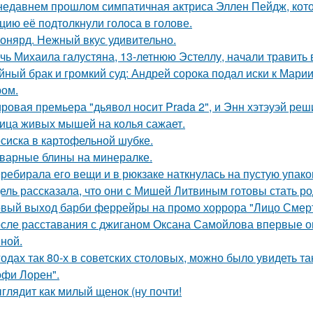
недавнем прошлом симпатичная актриса Эллен Пейдж, котор
цию её подтолкнули голоса в голове.
онярд. Нежный вкус удивительно.
чь Михаила галустяна, 13-летнюю Эстеллу, начали травить в
йный брак и громкий суд: Андрей сорока подал иски к Мари
ом.
ровая премьера "дьявол носит Prada 2", и Энн хэтэуэй реш
ица живых мышей на колья сажает.
сиска в картофельной шубке.
варные блины на минералке.
ребирала его вещи и в рюкзаке наткнулась на пустую упаковк
ель рассказала, что они с Мишей Литвиным готовы стать р
вый выход барби феррейры на промо хоррора "Лицо Смерт
сле расставания с джиганом Оксана Самойлова впервые о
ной.
годах так 80-х в советских столовых, можно было увидеть та
офи Лорен".
глядит как милый щенок (ну почти!