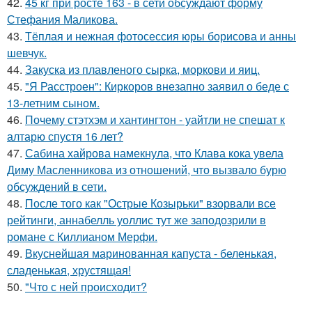
42.
45 кг при росте 163 - в сети обсуждают форму
Стефания Маликова.
43.
Тёплая и нежная фотосессия юры борисова и анны
шевчук.
44.
Закуска из плавленого сырка, моркови и яиц.
45.
"Я Расстроен": Киркоров внезапно заявил о беде с
13-летним сыном.
46.
Почему стэтхэм и хантингтон - уайтли не спешат к
алтарю спустя 16 лет?
47.
Сабина хайрова намекнула, что Клава кока увела
Диму Масленникова из отношений, что вызвало бурю
обсуждений в сети.
48.
После того как "Острые Козырьки" взорвали все
рейтинги, аннабелль уоллис тут же заподозрили в
романе с Киллианом Мерфи.
49.
Вкуснейшая маринованная капуста - беленькая,
сладенькая, хрустящая!
50.
"Что с ней происходит?