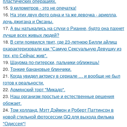
пластических операциях.
15.
9 километров - это не опечатка!
16.
На этих двух фото одна и та же девочка - ариелла,
дочь джигана и Оксаны.
17.
А вы натыкались на слухи о Рианне, будто она пахнет
лучше всех живых людей?
18.
В сети появился твит, где 23-летнюю Билли айлиш
охарактеризовали как "Самую Сексуальную Девушку из
тех, кто Сейчас жив".
19.
Шаурма по-питерски, пальчики оближешь!
20.
Тонкие банановые блинчики.
21.
Когда увидел актрису в сериале … и вообще не был
готов к реальности.
22.
Армянский торт "Микадо".
23.
Наш организм простые и естественные решения
обожает.
24.
Том холланд, Мэтт Дэймон и Роберт Паттинсон в
новой стильной фотосессии GQ для выхода фильма
"Одиссея"!