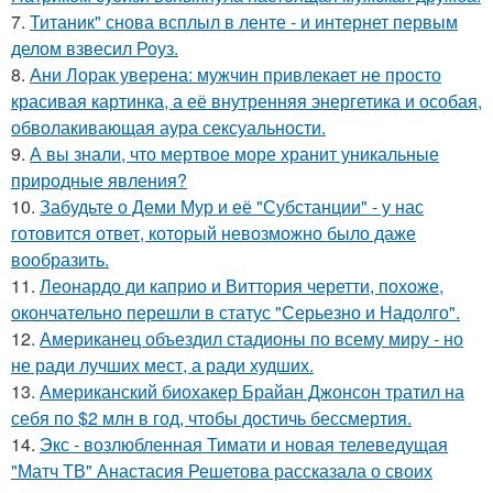
7.
Титаник" снова всплыл в ленте - и интернет первым
делом взвесил Роуз.
8.
Ани Лорак уверена: мужчин привлекает не просто
красивая картинка, а её внутренняя энергетика и особая,
обволакивающая аура сексуальности.
9.
А вы знали, что мертвое море хранит уникальные
природные явления?
10.
Забудьте о Деми Мур и её "Субстанции" - у нас
готовится ответ, который невозможно было даже
вообразить.
11.
Леонардо ди каприо и Виттория черетти, похоже,
окончательно перешли в статус "Серьезно и Надолго".
12.
Американец объездил стадионы по всему миру - но
не ради лучших мест, а ради худших.
13.
Американский биохакер Брайан Джонсон тратил на
себя по $2 млн в год, чтобы достичь бессмертия.
14.
Экс - возлюбленная Тимати и новая телеведущая
"Матч ТВ" Анастасия Решетова рассказала о своих