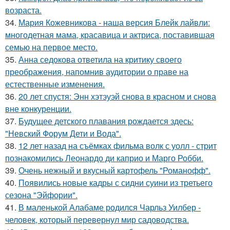
возраста.
34.
Мария Кожевникова - наша версия Блейк лайвли:
многодетная мама, красавица и актриса, поставившая
семью на первое место.
35.
Анна седокова ответила на критику своего
преображения, напомнив аудитории о праве на
естественные изменения.
36.
20 лет спустя: Энн хэтэуэй снова в красном и снова
вне конкуренции.
37.
Будущее детского плавания рождается здесь:
"Невский Форум Дети и Вода".
38.
12 лет назад на съёмках фильма волк с уолл - стрит
познакомились Леонардо ди каприо и Марго Робби.
39.
Очень нежный и вкусный картофель "Романофф".
40.
Появились новые кадры с сидни суини из третьего
сезона "Эйфории".
41.
В маленькой Алабаме родился Чарльз Уилбер -
человек, который перевернул мир садоводства.