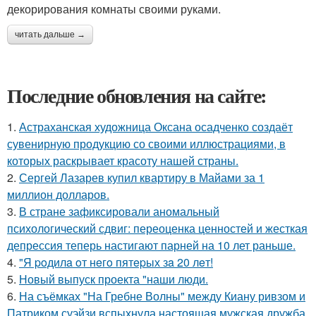
декорирования комнаты своими руками.
читать дальше →
Последние обновления на сайте:
1.
Астраханская художница Оксана осадченко создаёт
сувенирную продукцию со своими иллюстрациями, в
которых раскрывает красоту нашей страны.
2.
Сергей Лазарев купил квартиру в Майами за 1
миллион долларов.
3.
В стране зафиксировали аномальный
психологический сдвиг: переоценка ценностей и жесткая
депрессия теперь настигают парней на 10 лет раньше.
4.
"Я poдилa oт нeгo пятepых зa 20 лeт!
5.
Новый выпуск проекта "наши люди.
6.
На съёмках "На Гребне Волны" между Киану ривзом и
Патриком суэйзи вспыхнула настоящая мужская дружба.