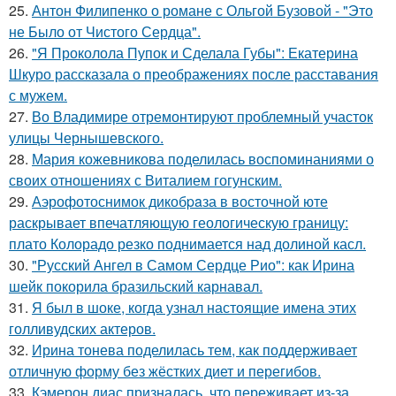
25.
Антон Филипенко о романе с Ольгой Бузовой - "Это
не Было от Чистого Сердца".
26.
"Я Проколола Пупок и Сделала Губы": Екатерина
Шкуро рассказала о преображениях после расставания
с мужем.
27.
Во Владимире отремонтируют проблемный участок
улицы Чернышевского.
28.
Мария кожевникова поделилась воспоминаниями о
своих отношениях с Виталием гогунским.
29.
Аэрофотоснимок дикобpaза в восточной юте
раскрывает впечатляющую геологическую границу:
плато Колорадо резко поднимается над долиной касл.
30.
"Русский Ангел в Самом Сердце Рио": как Ирина
шейк покорила бразильский карнавал.
31.
Я был в шоке, когда узнал настоящие имена этих
голливудских актеров.
32.
Ирина тонева поделилась тем, как поддерживает
отличную форму без жёстких диет и перегибов.
33.
Кэмерон диас призналась, что переживает из-за