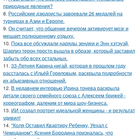
природные явления?
8.
Российские дзюдоисты завоевали 26 медалей на
турнирах в Азии и Европе.
9.
Он считает, что общение вечером активирует мозг и
мешает полноценному отдыху.
10.
Пока все обсуждали наряды зендеи и Энн хэтэуэй,
Шарлиз терон просто вышла в образе, который заставил
забыть обо всех остальных.
11.
33-Летняя Карина нигай, которая в прошлом году
рассталась с Ильёй Гореловым, раскрыла подробности
их абьюзивных отношений.
12.
В недавнем интервью Ирина тонева раскрыла
детали своего семейного союза с Алексеем брижей -
хореографом, далеким от мира шоу-бизнеса.
13.
ИИ создал портрет идеальной женщины - и результат
удивил!
14.
"Коля Оставил Квартиру Ребенку, Уехал с
Чемоданом": Ксения Бородина призналась, что