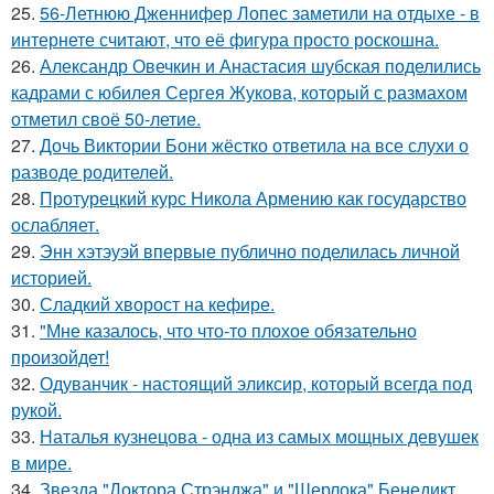
25.
56-Летнюю Дженнифер Лопес заметили на отдыхе - в
интернете считают, что её фигура просто роскошна.
26.
Александр Овечкин и Анастасия шубская поделились
кадрами с юбилея Сергея Жукова, который с размахом
отметил своё 50-летие.
27.
Дочь Виктории Бони жёстко ответила на все слухи о
разводе родителей.
28.
Протурецкий курс Никола Армению как государство
ослабляет.
29.
Энн хэтэуэй впервые публично поделилась личной
историей.
30.
Сладкий хворост на кефире.
31.
"Мне казалось, что что-то плохое обязательно
произойдет!
32.
Одуванчик - настоящий эликсир, который всегда под
рукой.
33.
Наталья кузнецова - одна из самых мощных девушек
в мире.
34.
Звезда "Доктора Стрэнджа" и "Шерлока" Бенедикт