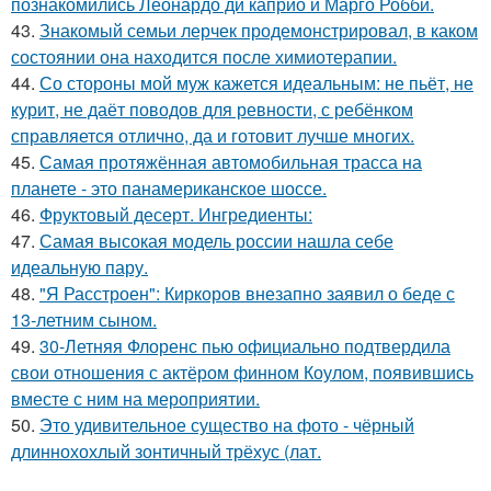
познакомились Леонардо ди каприо и Марго Робби.
43.
Знакомый семьи лерчек продемонстрировал, в каком
состоянии она находится после химиотерапии.
44.
Со стороны мой муж кажется идеальным: не пьёт, не
курит, не даёт поводов для ревности, с ребёнком
справляется отлично, да и готовит лучше многих.
45.
Самая протяжённая автомобильная трасса на
планете - это панамериканское шоссе.
46.
Фруктовый десерт. Ингредиенты:
47.
Самая высокая модель россии нашла себе
идеальную пару.
48.
"Я Расстроен": Киркоров внезапно заявил о беде с
13-летним сыном.
49.
30-Летняя Флоренс пью официально подтвердила
свои отношения с актёром финном Коулом, появившись
вместе с ним на мероприятии.
50.
Это удивительное существо на фото - чёрный
длиннохохлый зонтичный трёхус (лат.