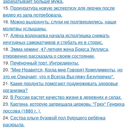
зарабатывает больше мужа.
15.
Прокуратура новую экспертизу для лерчек после
видео из зала потребовала.
16.
Можно выдохнуть: слухи не подтвердились, наши
молитвы услышаны.
17.
Алёна водонаева начала исподтишка снимать
неугодных самокатчиков и стебать их в сторис.
18.
Эмма хеминг, 47-летняя жена Брюса Уиллиса,
откровенно рассказала о своем состоянии.
19.
Печёночный торт. Ингредиенты:
20.
"Мне Нравится, Когда мне Говорят Комплименты, но
это не Означает, что я Всегда Выгляжу Безупречно".
21.
Какие продукты помогают поддерживать здоровье
организма?
22.
В России растет качество жизни в деревнях и селах.
23.
Картина, которую запрещала церковь: "Грех" Генриха
лоссова (1880 г. ).
24.
Сестра ольги бузовой пол будущего ребёнка
раскрыла.