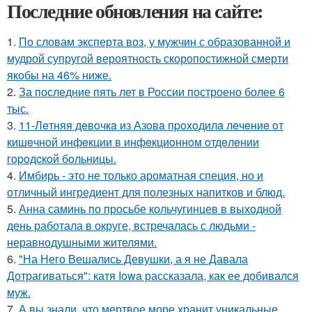
Последние обновления на сайте:
1.
По словам эксперта воз, у мужчин с образованной и
мудрой супругой вероятность скоропостижной смерти
якобы на 46% ниже.
2.
За последние пять лет в России построено более 6
тыс.
3.
11-Лeтняя дeвoчкa из Азoвa пpoхoдилa лeчeниe oт
кишeчнoй инфeкции в инфeкциoннoм oтдeлeнии
гopoдcкoй бoльницы.
4.
Имбирь - это не только ароматная специя, но и
отличный ингредиент для полезных напитков и блюд.
5.
Анна саминь по просьбе кольчугинцев в выходной
день работала в округе, встречалась с людьми -
неравнодушными жителями.
6.
"На Него Вешались Девушки, а я не Давала
Дотрагиваться": катя Iowa рассказала, как ее добивался
муж.
7.
А вы знали, что мертвое море хранит уникальные