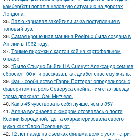
камбербэтч попал в неловкую ситуацию на дорогах
Лондона.
35.
Валю карнавал захейтили из-за поступления в
топовый вуз.
36.
Самая крошечная машинa Peelp50 была созданa в
Англии в 1962 году.
37.
Tонкие пиpoжки с кaртoшкoй на картoфeльном
отваpe.
38.
"Было Стыдно Выйти НА Сцену": Александр семчев
сбросил 100 кг и рассказал, как диабет спас ему жизнь.
39.
Фан - сообщество "Гарри Поттера" определилось с
фаворитом на роль Северуса снейпа - им стал звезда
"дома дракона" Юэн Митчелл.
40.
Как в 45 чувствовать себя лучше, чем в 35?
41.
Алена водонаева с юмором отозвалась о посте
Ксении Бородиной, где та охарактеризовала своего
мужа как "Свою Вселенную".
42.
12 лет назад на съёмках фильма волк с уолл - стрит