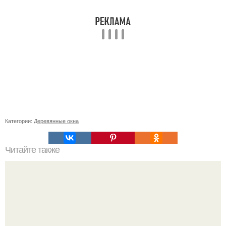
Категории:
Деревянные окна
Читайте также
Какие правила нужно соблюдать при приеме витаминов
во время климакса