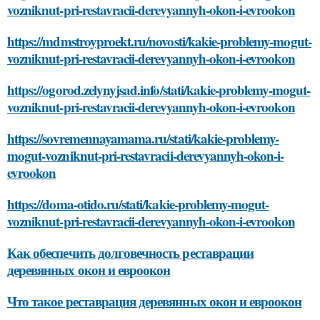
vozniknut-pri-restavracii-derevyannyh-okon-i-evrookon
https://mdmstroyproekt.ru/novosti/kakie-problemy-mogut-
vozniknut-pri-restavracii-derevyannyh-okon-i-evrookon
https://ogorod.zelynyjsad.info/stati/kakie-problemy-mogut-
vozniknut-pri-restavracii-derevyannyh-okon-i-evrookon
https://sovremennayamama.ru/stati/kakie-problemy-
mogut-vozniknut-pri-restavracii-derevyannyh-okon-i-
evrookon
https://doma-otido.ru/stati/kakie-problemy-mogut-
vozniknut-pri-restavracii-derevyannyh-okon-i-evrookon
Как обеспечить долговечность реставрации
деревянных окон и евроокон
Что такое реставрация деревянных окон и евроокон