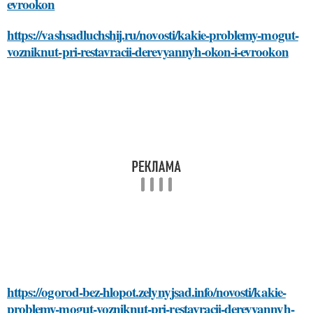
evrookon
https://vashsadluchshij.ru/novosti/kakie-problemy-mogut-
vozniknut-pri-restavracii-derevyannyh-okon-i-evrookon
https://ogorod-bez-hlopot.zelynyjsad.info/novosti/kakie-
problemy-mogut-vozniknut-pri-restavracii-derevyannyh-