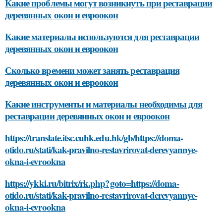
Какие проблемы могут возникнуть при реставрации
деревянных окон и евроокон
Какие материалы используются для реставрации
деревянных окон и евроокон
Сколько времени может занять реставрация
деревянных окон и евроокон
Какие инструменты и материалы необходимы для
реставрации деревянных окон и евроокон
https://translate.itsc.cuhk.edu.hk/gb/https://doma-
otido.ru/stati/kak-pravilno-restavrirovat-derevyannye-
okna-i-evrookna
https://ykki.ru/bitrix/rk.php?goto=https://doma-
otido.ru/stati/kak-pravilno-restavrirovat-derevyannye-
okna-i-evrookna