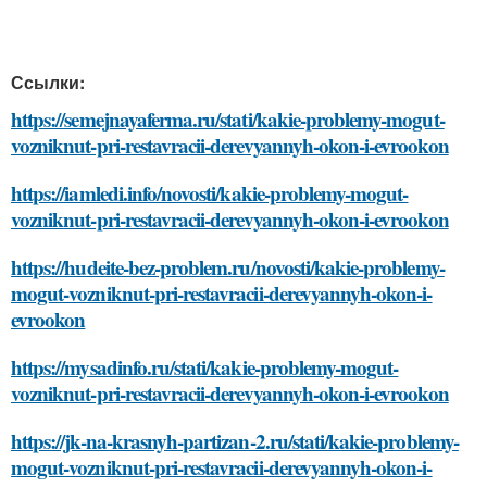
Ссылки:
https://semejnayaferma.ru/stati/kakie-problemy-mogut-
vozniknut-pri-restavracii-derevyannyh-okon-i-evrookon
https://iamledi.info/novosti/kakie-problemy-mogut-
vozniknut-pri-restavracii-derevyannyh-okon-i-evrookon
https://hudeite-bez-problem.ru/novosti/kakie-problemy-
mogut-vozniknut-pri-restavracii-derevyannyh-okon-i-
evrookon
https://mysadinfo.ru/stati/kakie-problemy-mogut-
vozniknut-pri-restavracii-derevyannyh-okon-i-evrookon
https://jk-na-krasnyh-partizan-2.ru/stati/kakie-problemy-
mogut-vozniknut-pri-restavracii-derevyannyh-okon-i-