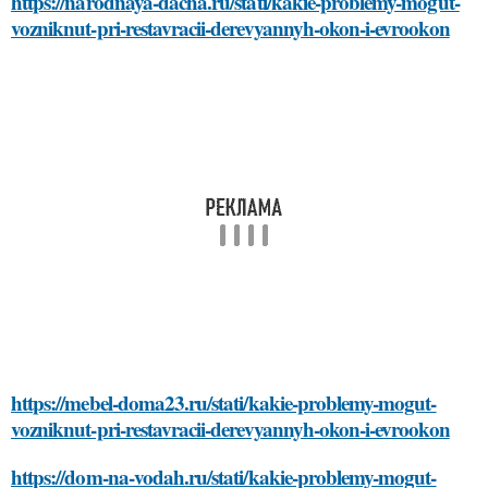
https://narodnaya-dacha.ru/stati/kakie-problemy-mogut-
vozniknut-pri-restavracii-derevyannyh-okon-i-evrookon
https://mebel-doma23.ru/stati/kakie-problemy-mogut-
vozniknut-pri-restavracii-derevyannyh-okon-i-evrookon
https://dom-na-vodah.ru/stati/kakie-problemy-mogut-