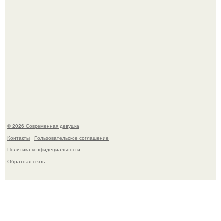
Бывшая актриса для самых взрослых амаранта Хэнк
стала сенатором в Колумбии.
© 2026 Современная девушка
Контакты
Пользовательское соглашение
Политика конфидециальности
Обратная связь