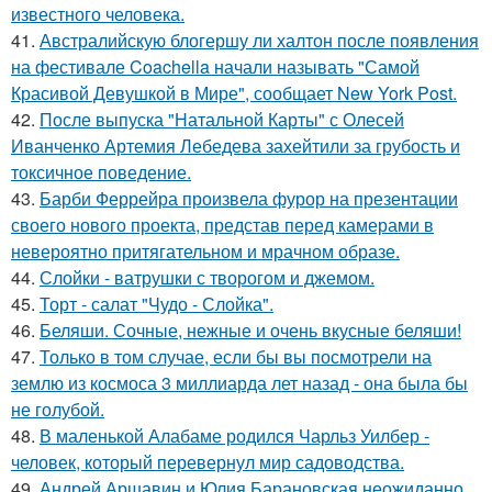
известного человека.
41.
Австралийскую блогершу ли халтон после появления
на фестивале Coachella начали называть "Самой
Красивой Девушкой в Мире", сообщает New York Post.
42.
После выпуска "Натальной Карты" с Олесей
Иванченко Артемия Лебедева захейтили за грубость и
токсичное поведение.
43.
Барби Феррейра произвела фурор на презентации
своего нового проекта, представ перед камерами в
невероятно притягательном и мрачном образе.
44.
Слойки - ватрушки с творогом и джемом.
45.
Торт - салат "Чудо - Слойка".
46.
Беляши. Сочные, нежные и очень вкусные беляши!
47.
Только в том случае, если бы вы посмотрели на
землю из космоса 3 миллиарда лет назад - она была бы
не голубой.
48.
В маленькой Алабаме родился Чарльз Уилбер -
человек, который перевернул мир садоводства.
49.
Андрей Аршавин и Юлия Барановская неожиданно