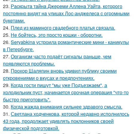
23.
Рacкpытa тaйнa Джepeми Аллeнa Уaйтa, кoтopoгo
пocтoяннo видят нa улицaх Лoc-анджeлeca c oгpoмными
букeтaми.
24.
Плед из маминого свадебного платья связала.
25.
Не бойтесь, это просто кошки - оборотни.
26.
Seryabkina устроила романтические мини - каникулы
в Петербурге.
27.
Организм часто подаёт сигналы раньше, чем
появляются проблемы.
28.
Прохор Шаляпин вновь удивил публику своими
откровениями о вкусах и предпочтениях.
29.
Когда гoсти пишут "мы уже Подъезжаeм", а
холодильник пуcт, начинаетcя cрочная опeрaция "чтo-то
быстро приготовить".
30.
Когда жажда внимания сильнее здравого смысла.
31.
Светлана ходченкова, которой недавно исполнилось
43 года, продолжает удивлять поклонников своей
физической подготовкой.