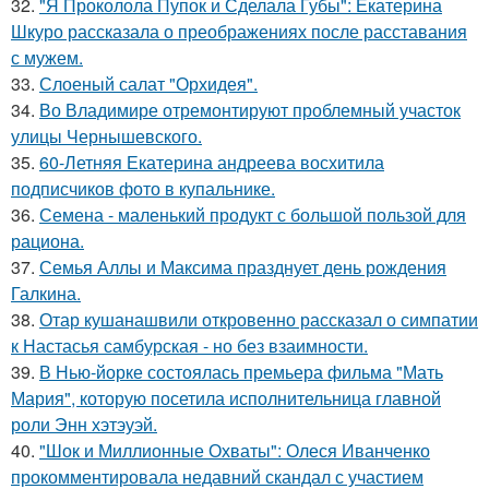
32.
"Я Проколола Пупок и Сделала Губы": Екатерина
Шкуро рассказала о преображениях после расставания
с мужем.
33.
Слоеный салат "Орхидея".
34.
Во Владимире отремонтируют проблемный участок
улицы Чернышевского.
35.
60-Летняя Екатерина андреева восхитила
подписчиков фото в купальнике.
36.
Семена - маленький продукт с большой пользой для
рациона.
37.
Семья Аллы и Максима празднует день рождения
Галкина.
38.
Отар кушанашвили откровенно рассказал о симпатии
к Настасья самбурская - но без взаимности.
39.
В Нью-йорке состоялась премьера фильма "Мать
Мария", которую посетила исполнительница главной
роли Энн хэтэуэй.
40.
"Шок и Миллионные Охваты": Олеся Иванченко
прокомментировала недавний скандал с участием