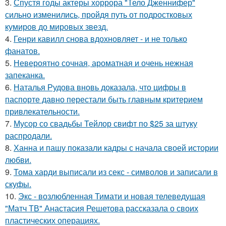
3.
Спустя годы актеры хоррора "Тело Дженнифер"
сильно изменились, пройдя путь от подростковых
кумиров до мировых звезд.
4.
Генри кавилл снова вдохновляет - и не только
фанатов.
5.
Невероятно сочная, ароматная и очень нежная
запеканка.
6.
Наталья Рудова вновь доказала, что цифры в
паспорте давно перестали быть главным критерием
привлекательности.
7.
Мусор со свадьбы Тейлор свифт по $25 за штуку
распродали.
8.
Ханна и пашу показали кадры с начала своей истории
любви.
9.
Тома харди выписали из секс - символов и записали в
скуфы.
10.
Экс - возлюбленная Тимати и новая телеведущая
"Матч ТВ" Анастасия Решетова рассказала о своих
пластических операциях.