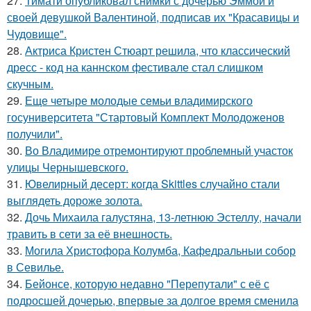
27.
Тимати опубликовал снимки с дочерью Эммой и
своей девушкой Валентиной, подписав их "Красавицы и
Чудовище".
28.
Актриса Кристен Стюарт решила, что классический
дресс - код на каннском фестивале стал слишком
скучным.
29.
Еще четыре молодые семьи владимирского
госуниверситета "Стартовый Комплект Молодоженов
получили".
30.
Во Владимире отремонтируют проблемный участок
улицы Чернышевского.
31.
Ювелирный десерт: когда Skittles случайно стали
выглядеть дороже золота.
32.
Дочь Михаила галустяна, 13-летнюю Эстеллу, начали
травить в сети за её внешность.
33.
Могила Христофора Колумба, Кафедральныи собор
в Севилье.
34.
Бейонсе, которую недавно "Перепутали" с её с
подросшей дочерью, впервые за долгое время сменила