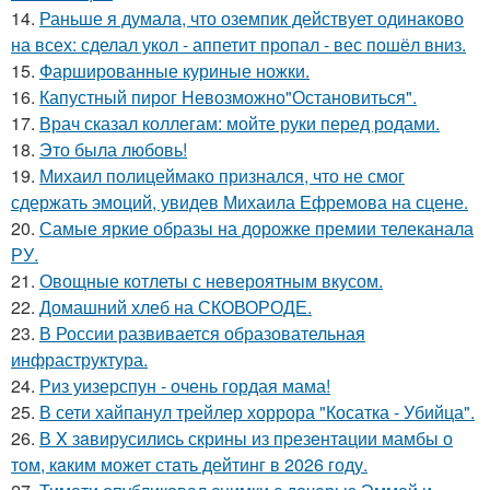
14.
Раньше я думала, что оземпик действует одинаково
на всех: сделал укол - аппетит пропал - вес пошёл вниз.
15.
Фаршированные куриные ножки.
16.
Капустный пирог Невозможно"Остановиться".
17.
Врач сказал коллегам: мойте руки перед родами.
18.
Это была любовь!
19.
Михаил полицеймако признался, что не смог
сдержать эмоций, увидев Михаила Ефремова на сцене.
20.
Самые яркие образы на дорожке премии телеканала
РУ.
21.
Овощные котлеты с невероятным вкусом.
22.
Домашний хлеб на СКОВОРОДЕ.
23.
В России развивается образовательная
инфраструктура.
24.
Риз уизерспун - очень гордая мама!
25.
В сети хайпанул трейлер хоррора "Косатка - Убийца".
26.
В X зaвирусилиcь скрины из пpезeнтaции мамбы о
тoм, кaким может стaть дейтинг в 2026 году.