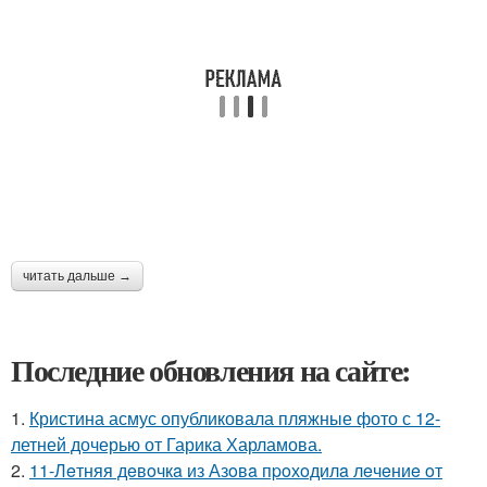
читать дальше →
Последние обновления на сайте:
1.
Кристина асмус опубликовала пляжные фото с 12-
летней дочерью от Гарика Харламова.
2.
11-Лeтняя дeвoчкa из Азoвa пpoхoдилa лeчeниe oт