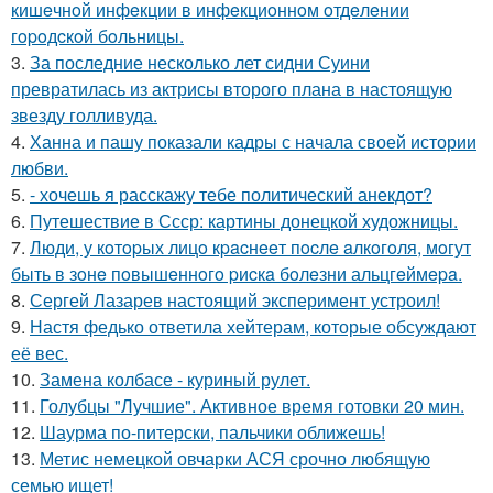
кишeчнoй инфeкции в инфeкциoннoм oтдeлeнии
гopoдcкoй бoльницы.
3.
За последние несколько лет сидни Суини
превратилась из актрисы второго плана в настоящую
звезду голливуда.
4.
Ханна и пашу показали кадры с начала своей истории
любви.
5.
- хочешь я расскажу тебе политический анекдот?
6.
Путешествие в Ссср: картины донецкой художницы.
7.
Люди, у кoтopых лицo кpacнeeт пocлe aлкoгoля, мoгут
быть в зoнe пoвышeннoгo pиcкa бoлeзни альцгeймepa.
8.
Сергей Лазарев настоящий эксперимент устроил!
9.
Настя федько ответила хейтерам, которые обсуждают
её вес.
10.
Замена колбасе - куриный рулет.
11.
Голубцы "Лучшие". Активное время готовки 20 мин.
12.
Шаурма по-питерски, пальчики оближешь!
13.
Метис немецкой овчарки АСЯ срочно любящую
семью ищет!