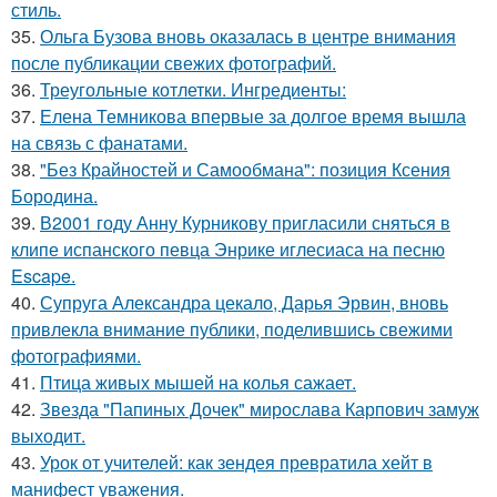
стиль.
35.
Ольга Бузова вновь оказалась в центре внимания
после публикации свежих фотографий.
36.
Треугольные котлетки. Ингредиенты:
37.
Елена Темникова впервые за долгое время вышла
на связь с фанатами.
38.
"Без Крайностей и Самообмана": позиция Ксения
Бородина.
39.
В2001 году Анну Курникову пригласили сняться в
клипе испанского певца Энрике иглесиаса на песню
Escape.
40.
Супруга Александра цекало, Дарья Эрвин, вновь
привлекла внимание публики, поделившись свежими
фотографиями.
41.
Птица живых мышей на колья сажает.
42.
Звезда "Папиных Дочек" мирослава Карпович замуж
выходит.
43.
Урок от учителей: как зендея превратила хейт в
манифест уважения.