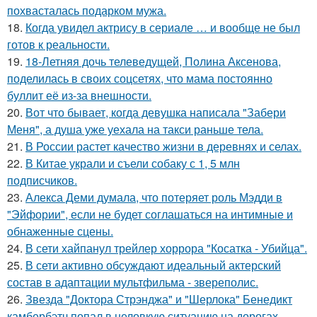
похвасталась подарком мужа.
18.
Когда увидел актрису в сериале … и вообще не был
готов к реальности.
19.
18-Летняя дочь телеведущей, Полина Аксенова,
поделилась в своих соцсетях, что мама постоянно
буллит её из-за внешности.
20.
Вот что бывает, когда девушка написала "Забери
Меня", а душа уже уехала на такси раньше тела.
21.
В России растет качество жизни в деревнях и селах.
22.
В Китае украли и съели собаку с 1, 5 млн
подписчиков.
23.
Алекса Деми думала, что потеряет роль Мэдди в
"Эйфории", если не будет соглашаться на интимные и
обнаженные сцены.
24.
В сети хайпанул трейлер хоррора "Косатка - Убийца".
25.
В сети активно обсуждают идеальный актерский
состав в адаптации мультфильма - звереполис.
26.
Звезда "Доктора Стрэнджа" и "Шерлока" Бенедикт
камбербэтч попал в неловкую ситуацию на дорогах