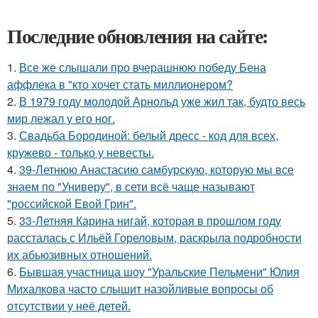
Последние обновления на сайте:
1.
Все же слышали про вчерашнюю победу Бена
аффлека в "кто хочет стать миллионером?
2.
В 1979 году молодой Арнольд уже жил так, будто весь
мир лежал у его ног.
3.
Свадьба Бородиной: белый дресс - код для всех,
кружево - только у невесты.
4.
39-Летнюю Анастасию самбурскую, которую мы все
знаем по "Универу", в сети всё чаще называют
"российской Евой Грин".
5.
33-Летняя Карина нигай, которая в прошлом году
рассталась с Ильёй Гореловым, раскрыла подробности
их абьюзивных отношений.
6.
Бывшая участница шоу "Уральские Пельмени" Юлия
Михалкова часто слышит назойливые вопросы об
отсутствии у неё детей.