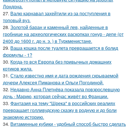
Лондона.
27.
Валю карнавал захейтили из-за поступления в
топовый вуз.
28.
Золотой баран и каменный лев, найденные в
гробнице на археологических раскопках гонур - депе (от
2400 до 1600 г. до н. э. ) в Туркменистане.
29.
Ваша кошка после туалета превращается в болид
формулы - 1?
30.
Когда-то вся Европа без привычных домашних
котиков жила.
31.
Стало известно имя и дата рождения скрываемой
дочери Алексея Пиманова и Ольги Погодиной.
32.
Недавно Анна Плетнёва показала повзрослевшую
дочь - Марию, которая сейчас живёт во Франции.
33.
Фантазия на тему "Шрека" в российских реалиях
превращает голливудскую сказку в родную и до боли
знакомую историю.
34.
Витаминные кубики - удобный способ быстро сделать