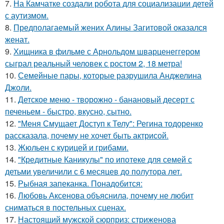
7.
На Камчатке создали робота для социализации детей
с аутизмом.
8.
Предполагаемый жених Алины Загитовой оказался
женат.
9.
Хищника в фильме с Арнольдом шварценеггером
сыграл реальный человек с ростом 2, 18 метра!
10.
Семейные пары, которые разрушила Анджелина
Джоли.
11.
Детское меню - творожно - банановый десерт с
печеньем - быстро, вкусно, сытно.
12.
"Меня Смущает Доступ к Телу": Регина тодоренко
рассказала, почему не хочет быть актрисой.
13.
Жюльен с курицей и грибами.
14.
"Кредитные Каникулы" по ипотеке для семей с
детьми увеличили с 6 месяцев до полутора лет.
15.
Рыбная запеканка. Понадобится:
16.
Любовь Аксенова объяснила, почему не любит
сниматься в постельных сценах.
17.
Настоящий мужской сюрприз: стриженова