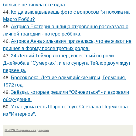
больше не тянула всё одна.
44.
Когда выкладываешь фото с вопросом "я похожа на
Марго Робби?
45.
Актриса Екатерина шпица откровенно рассказала о
личной трагедии - потере ребёнка.
46.
Актриса Анна хилькевич призналась, что ее живот не
пришел в форму после третьих родов.
47.
34-Летний Тейлор лотнер, известный по роли
Джейкоба в "Сумерках", и его супруга Тейлор доум ждут
первенца.
48.
Бросок века. Летние олимпийские игры, Германия,
1972 год.
49.
Звёзды, которые решили "Обновиться" - и взорвали
обсуждения.
50.
У нас дома есть Шэрон стоун: Светлана Пермякова
из "Интернов".
© 2026 Современная девушка