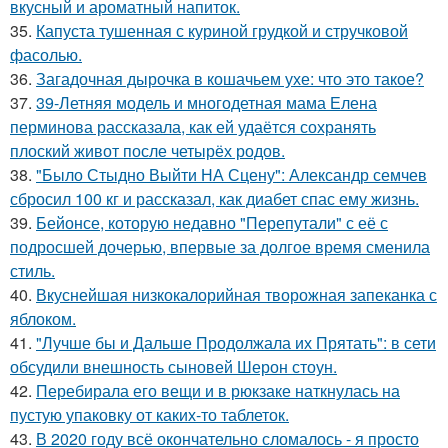
вкусный и ароматный напиток.
35.
Капуста тушенная с куриной грудкой и стручковой
фасолью.
36.
Загадочная дырочка в кошачьем ухе: что это такое?
37.
39-Летняя модель и многодетная мама Елена
перминова рассказала, как ей удаётся сохранять
плоский живот после четырёх родов.
38.
"Было Стыдно Выйти НА Сцену": Александр семчев
сбросил 100 кг и рассказал, как диабет спас ему жизнь.
39.
Бейонсе, которую недавно "Перепутали" с её с
подросшей дочерью, впервые за долгое время сменила
стиль.
40.
Вкуснейшая низкокалорийная творожная запеканка с
яблоком.
41.
"Лучше бы и Дальше Продолжала их Прятать": в сети
обсудили внешность сыновей Шерон стоун.
42.
Перебирала его вещи и в рюкзаке наткнулась на
пустую упаковку от каких-то таблеток.
43.
В 2020 году всё окончательно сломалось - я просто