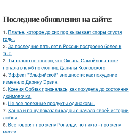
Последние обновления на сайте:
1.
Платье, которое до сих пор вызывает споры спустя
годы.
2.
За последние пять лет в России построено более 6
тыс.
3.
Ты только не говори, что Оксана Самойлова тоже
попала в клуб поклонниц Данилы Козловского.
4.
Эффект "Эльфийской" внешности: как похудение
изменило Дарину Эрвин.
5.
Ксения Собчак призналась, как похудела до состояния
дюймовочки.
6.
Не все полезные продукты одинаковы.
7.
Ханна и пашу показали кадры с начала своей истории
любви.
8.
Все говорят про жену Роналду, но никто - про жену
месси.