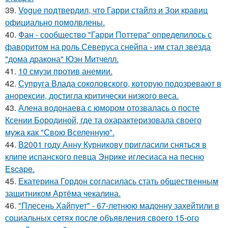
39.
Vogue подтвердил, что Гарри стайлз и Зои кравиц
официально помолвлены.
40.
Фан - сообщество "Гарри Поттера" определилось с
фаворитом на роль Северуса снейпа - им стал звезда
"дома дракона" Юэн Митчелл.
41.
10 смузи против анемии.
42.
Супруга Влада соколовского, которую подозревают в
анорексии, достигла критически низкого веса.
43.
Алена водонаева с юмором отозвалась о посте
Ксении Бородиной, где та охарактеризовала своего
мужа как "Свою Вселенную".
44.
В2001 году Анну Курникову пригласили сняться в
клипе испанского певца Энрике иглесиаса на песню
Escape.
45.
Екатерина Гордон согласилась стать общественным
защитником Артёма чекалина.
46.
"Плесень Хайпует" - 67-летнюю мадонну захейтили в
социальных сетях после объявления своего 15-ого