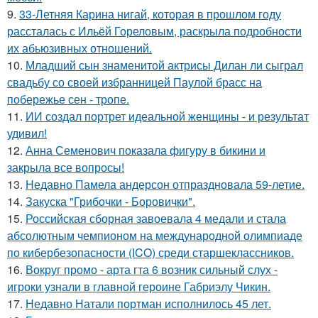
9.
33-Летняя Карина нигай, которая в прошлом году
рассталась с Ильёй Гореловым, раскрыла подробности
их абьюзивных отношений.
10.
Младший сын знаменитой актрисы Дилан ли сыграл
свадьбу со своей избранницей Паулой брасс на
побережье сен - тропе.
11.
ИИ создал портрет идеальной женщины - и результат
удивил!
12.
Анна Семенович показала фигуру в бикини и
закрыла все вопросы!
13.
Недавно Памела андерсон отпраздновала 59-летие.
14.
Закуска "Грибочки - Боровички".
15.
Российская сборная завоевала 4 медали и стала
абсолютным чемпионом на международной олимпиаде
по кибербезопасности (ICO) среди старшеклассников.
16.
Вокруг промо - арта гта 6 возник сильный слух -
игроки узнали в главной героине Габриэлу Чикин.
17.
Недавно Натали портман исполнилось 45 лет.