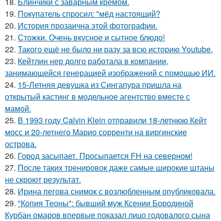
18.
Блинчики с заварным кремом.
19.
Покупатель спросил: "мёд настоящий?
20.
История прозаична этой фотографии.
21.
Стожки. Очень вкусное и сытное блюдо!
22.
Такого ещё не было ни разу за всю историю Youtube.
23.
Кейтлин нер долго работала в компании,
занимающейся генерацией изображений с помощью ИИ.
24.
15-Летняя девушка из Сингапура пришла на
открытый кастинг в модельное агентство вместе с
мамой.
25.
В 1993 году Calvin Klein отправили 18-летнюю Кейт
мосс и 20-летнего Марио сорренти на виргинские
острова.
26.
Город засыпает. Просыпается FH на северном!
27.
После таких тренировок даже самые широкие штаны
не скроют результат.
28.
Ирина пегова снимок с возлюбленным опубликовала.
29.
"Копия Теоны": бывший муж Ксении Бородиной
Курбан омаров впервые показал лицо годовалого сына