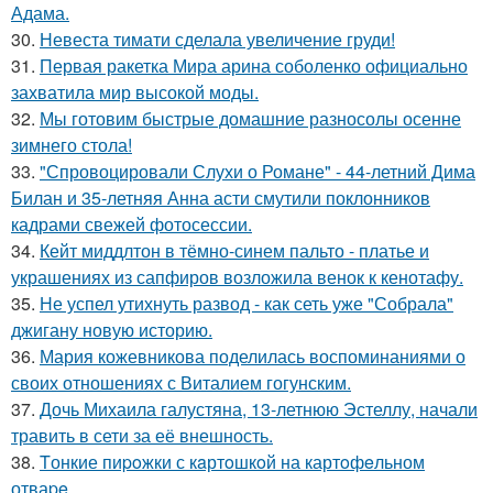
Адама.
30.
Невеста тимати сделала увеличение груди!
31.
Первая ракетка Мира арина соболенко официально
захватила мир высокой моды.
32.
Мы готовим быстрые домашние разносолы осенне
зимнего стола!
33.
"Спровоцировали Слухи о Романе" - 44-летний Дима
Билан и 35-летняя Анна асти смутили поклонников
кадрами свежей фотосессии.
34.
Кейт миддлтон в тёмно-синем пальто - платье и
украшениях из сапфиров возложила венок к кенотафу.
35.
Не успел утихнуть развод - как сеть уже "Собрала"
джигану новую историю.
36.
Мария кожевникова поделилась воспоминаниями о
своих отношениях с Виталием гогунским.
37.
Дочь Михаила галустяна, 13-летнюю Эстеллу, начали
травить в сети за её внешность.
38.
Tонкие пиpoжки с кaртoшкoй на картoфeльном
отваpe.