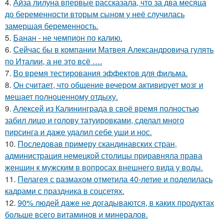
4.
Айза лилуна впервые рассказала, что за два месяца
до беременности вторым сыном у неё случилась
замершая беременность.
5.
Банан - не чемпион по калию.
6.
Сейчас бы в компании Матвея Александровича гулять
по Италии, а не это всё ….
7.
Во время тестирования эффектов для фильма.
8.
Он считает, что общение вечером активирует мозг и
мешает полноценному отдыху.
9.
Алексей из Калининграда в своё время полностью
забил лицо и голову татуировками, сделал много
пирсинга и даже удалил себе уши и нос.
10.
Последовав примеру скандинавских стран,
администрация немецкой столицы приравняла права
женщин к мужским в вопросах внешнего вида у воды.
11.
Пелагея с размахом отметила 40-летие и поделилась
кадрами с праздника в соцсетях.
12.
90% людей даже не догадываются, в каких продуктах
больше всего витаминов и минералов.