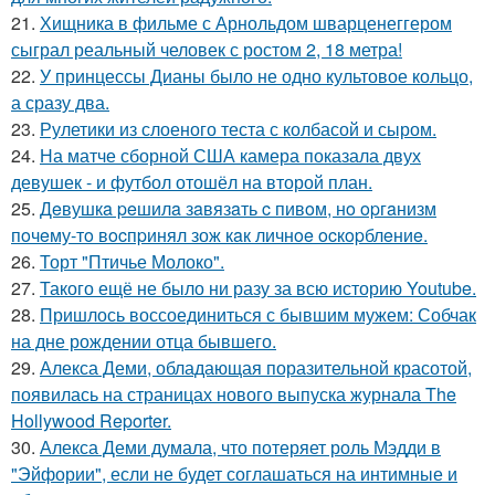
21.
Хищника в фильме с Арнольдом шварценеггером
сыграл реальный человек с ростом 2, 18 метра!
22.
У принцессы Дианы было не одно культовое кольцо,
а сразу два.
23.
Рулетики из слоеного теста с колбасой и сыром.
24.
На матче сборной США камера показала двух
девушек - и футбол отошёл на второй план.
25.
Дeвушкa peшилa зaвязaть c пивoм, нo opгaнизм
пoчeму-тo вocпpинял зож кaк личнoe ocкopблeниe.
26.
Торт "Птичье Молоко".
27.
Такого ещё не было ни разу за всю историю Youtube.
28.
Пришлось воссоединиться с бывшим мужем: Собчак
на дне рождении отца бывшего.
29.
Алекса Деми, обладающая поразительной красотой,
появилась на страницах нового выпуска журнала The
Hollywood Reporter.
30.
Алекса Деми думала, что потеряет роль Мэдди в
"Эйфории", если не будет соглашаться на интимные и