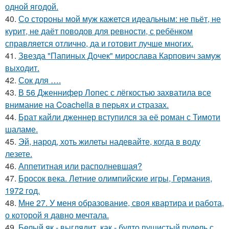
одной ягодой.
40.
Со стороны мой муж кажется идеальным: не пьёт, не
курит, не даёт поводов для ревности, с ребёнком
справляется отлично, да и готовит лучше многих.
41.
Звезда "Папиных Дочек" мирослава Карпович замуж
выходит.
42.
Сок для ….
43.
В 56 Дженнифер Лопес с лёгкостью захватила все
внимание на Coachella в перьях и стразах.
44.
Брат кайли дженнер вступился за её роман с Тимоти
шаламе.
45.
Эй, народ, хоть жилеты надевайте, когда в воду
лезете.
46.
Аппетитная или располневшая?
47.
Бросок века. Летние олимпийские игры, Германия,
1972 год.
48.
Мне 27. У меня образование, своя квартира и работа,
о которой я давно мечтала.
49.
Белый як - выглядит, как - будто пушистый пудель с