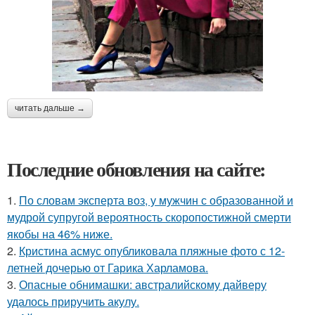
читать дальше →
Последние обновления на сайте:
1.
По словам эксперта воз, у мужчин с образованной и
мудрой супругой вероятность скоропостижной смерти
якобы на 46% ниже.
2.
Кристина асмус опубликовала пляжные фото с 12-
летней дочерью от Гарика Харламова.
3.
Опасные обнимашки: австралийскому дайверу
удалось приручить акулу.