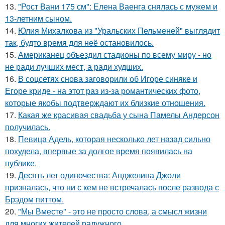
13.
"Рост Вани 175 см": Елена Ваенга снялась с мужем и
13-летним сыном.
14.
Юлия Михалкова из "Уральских Пельменей" выглядит
так, будто время для неё остановилось.
15.
Американец объездил стадионы по всему миру - но
не ради лучших мест, а ради худших.
16.
В соцсетях снова заговорили об Игоре синяке и
Егоре криде - на этот раз из-за романтических фото,
которые якобы подтверждают их близкие отношения.
17.
Какая же красивая свадьба у сына Памелы Андерсон
получилась.
18.
Певица Адель, которая несколько лет назад сильно
похудела, впервые за долгое время появилась на
публике.
19.
Десять лет одиночества: Анджелина Джоли
призналась, что ни с кем не встречалась после развода с
Брэдом питтом.
20.
"Мы Вместе" - это не просто слова, а смысл жизни
для многих жителей радужного.