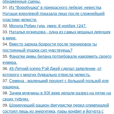
обнаженные сцены.
31.
Из "Воробушка" в прекрасного лебедя: невестка
Наташи королевой показала лицо после сложнейшей
пластики челюсти.
32.
Могила Робин гуда, умер: 8 ноября 1247.
33.
Наталья кузнецова - одна из самых мощных девушек
в мире.
34.
Вместо заряда бодрости после тренировок ты
постоянный упадок сил чувствуешь?
35.
Фанатки димы билана потребовали накормить своего
кумира.
36.
45-Летний рэпер Рэй Джей сделал заявление, от
которого у многих буквально отвисла челюсть.
37.
Семена - маленький продукт с большой пользой для
рациона.
38.
Зачем мужчины в XIX веке делали разрез на пятке на
своих туфлях.
39.
Шокирующий рацион фигуристки перед олимпиадой
состоял лишь из энергетика, пары конфет и йогурта с