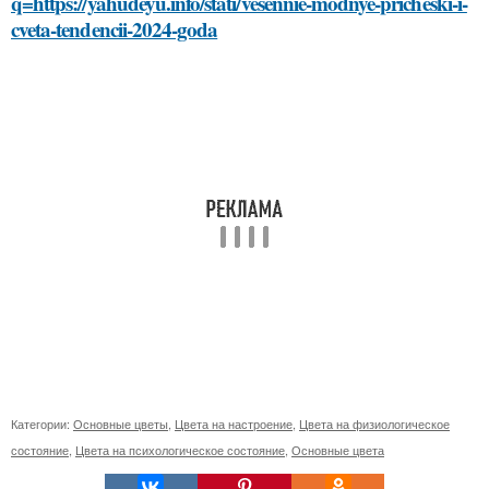
q=https://yahudeyu.info/stati/vesennie-modnye-pricheski-i-
cveta-tendencii-2024-goda
Категории:
Основные цветы
,
Цвета на настроение
,
Цвета на физиологическое
состояние
,
Цвета на психологическое состояние
,
Основные цвета