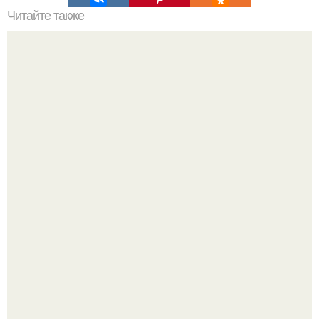
Читайте также
Возвращение к нормальной жизни: как справиться с
пост-пандемическими изменениями
Блогерша после паузы снова вышла на связь и
опубликовала свежую серию кадров из спальни.