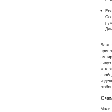
Есл
Осо
рук
Дам
Важно
привл
ампир
силуэ
котор
свобо
издел
любог
С чем
Малин