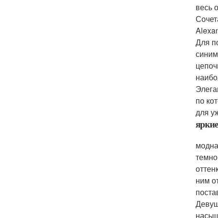
весь 
Сочет
Alexa
Для п
синим
цепоч
наибо
Элега
по ко
для у
яркие
модна
темно
оттен
ним о
поста
Девуш
насыщ