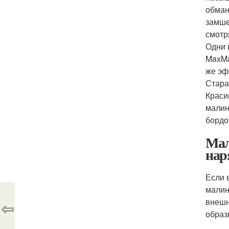
обман
замше
смотр
Одни 
MaxMa
же эф
Стара
Краси
малин
бордо
Мал
нар
Если 
малин
внешн
⇦
образ