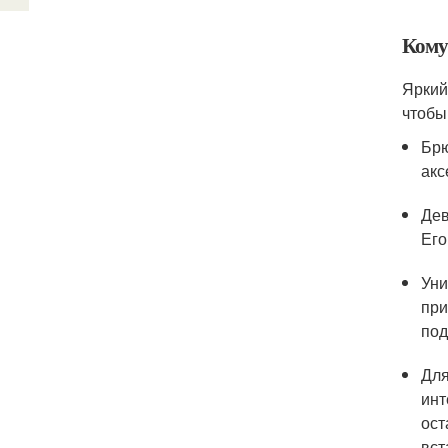
Кому
Яркий
чтобы
Брю
акс
Дев
Его
Уни
при
под
Для
инт
ост
вст