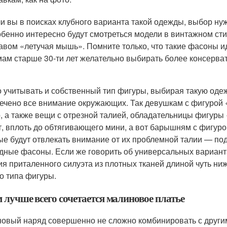
и вы в поисках клубного варианта такой одежды, выбор нуж
бенно интересно будут смотреться модели в винтажном сти
авом «летучая мышь». Помните только, что такие фасоны 
ам старше 30-ти лет желательно выбирать более консерва
 учитывать и собственный тип фигуры, выбирая такую одежд
ечено все внимание окружающих. Так девушкам с фигурой 
, а также вещи с отрезной талией, обладательницы фигуры
т, вплоть до обтягивающего мини, а вот барышням с фигур
ые будут отвлекать внимание от их проблемной талии — по
дные фасоны. Если же говорить об универсальных варианта
ия приталенного силуэта из плотных тканей длиной чуть н
о типа фигуры.
 лучше всего сочетается малиновое платье
овый наряд совершенно не сложно комбинировать с другим