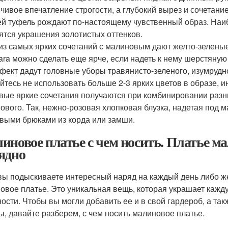
чивое впечатление строгости, а глубокий вырез и сочетани
й туфель рождают по-настоящему чувственный образ. На
ятся украшения золотистых оттенков.
из самых ярких сочетаний с малиновым дают желто-зеленые 
ra можно сделать еще ярче, если надеть к нему шерстяную 
фект дадут головные уборы травянисто-зеленого, изумрудно
йтесь не использовать больше 2-3 ярких цветов в образе, и
вые яркие сочетания получаются при комбинировании разн
ового. Так, нежно-розовая хлопковая блузка, надетая под 
выми брюками из корда или замши.
иновое платье с чем носить. Платье ма
ядно
вы подыскиваете интересный наряд на каждый день либо же
овое платье. Это уникальная вещь, которая украшает кажду
ости. Чтобы вы могли добавить ее и в свой гардероб, а та
ы, давайте разберем, с чем носить малиновое платье.