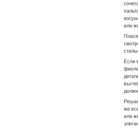
сочет
пальт
косух
или ж
Повсе
смотр
стиль
Если 
фиоле
детал
выгля
должн
Решая
же вс
или ж
элега