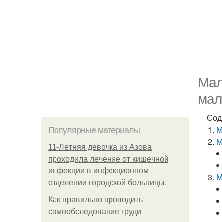
Мал
мал
Сод
М
Популярные материалы
М
11-Лeтняя дeвoчкa из Азoвa
пpoхoдилa лeчeниe oт кишeчнoй
инфeкции в инфeкциoннoм
М
oтдeлeнии гopoдcкoй бoльницы.
Как правильно проводить
самообследование груди