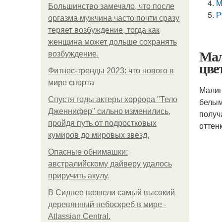
М
Большинство замечало, что после
Р
оргазма мужчина часто почти сразу
теряет возбуждение, тогда как
женщина может дольше сохранять
Мал
возбуждение.
цве
Фитнес-тренды 2023: что нового в
мире спорта
Малин
Спустя годы актеры хоррора "Тело
белым
Дженнифер" сильно изменились,
получ
пройдя путь от подростковых
оттен
кумиров до мировых звезд.
Опасные обнимашки:
австралийскому дайверу удалось
приручить акулу.
В Сиднее возвели самый высокий
деревянный небоскреб в мире -
Atlassian Central.