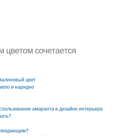
м цветом сочетается
 малиновый цвет
мело и нарядно
Использование амаранта в дизайне интерьера
нать?
неувядающим?