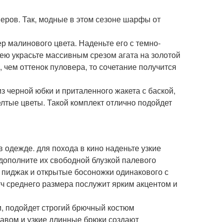
неров. Так, модные в этом сезоне шарфы от
р малинового цвета. Наденьте его с темно-
ею украсьте массивным срезом агата на золотой
, чем оттенок пуловера, то сочетание получится
 черной юбки и приталенного жакета с баской,
лтые цветы. Такой комплект отлично подойдет
 одежде. для похода в кино наденьте узкие
дополните их свободной блузкой палевого
 пиджак и открытые босоножки одинакового с
тч среднего размера послужит ярким акцентом и
, подойдет строгий брючный костюм
авом и узкие длинные брюки создают