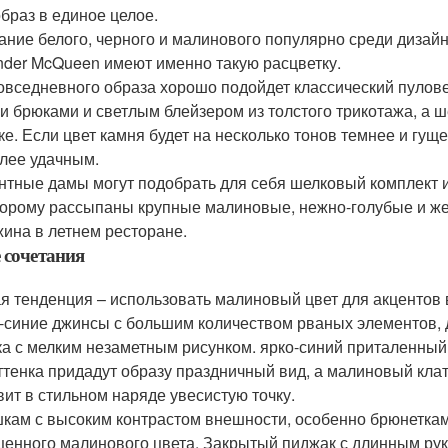
образ в единое целое.
ание белого, черного и малинового популярно среди дизай
nder McQueen имеют именно такую расцветку.
овседневного образа хорошо подойдет классический пулове
и брюками и светлым блейзером из толстого трикотажа, а ш
ке. Если цвет камня будет на несколько тонов темнее и гуще
лее удачным.
нтные дамы могут подобрать для себя шелковый комплект из
торому рассыпаны крупные малиновые, нежно-голубые и же
жина в летнем ресторане.
 сочетания
я тенденция – использовать малиновый цвет для акцентов в
-синие джинсы с большим количеством рваных элементов, 
ка с мелким незаметным рисунком. ярко-синий приталенный
ттенка придадут образу праздничный вид, а малиновый кла
вит в стильном наряде увесистую точку.
кам с высоким контрастом внешности, особенно брюнеткам
енного малинового цвета. Закрытый пиджак с длинным рук