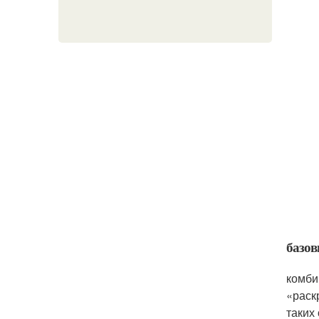
базов
комби
«раск
таких