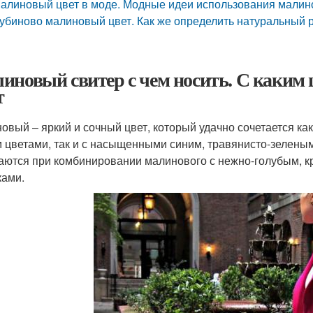
алиновый цвет в моде. Модные идеи использования малино
убиново малиновый цвет. Как же определить натуральный р
иновый свитер с чем носить. С каким 
т
овый – яркий и сочный цвет, который удачно сочетается к
 цветами, так и с насыщенными синим, травянисто-зелены
аются при комбинировании малинового с нежно-голубым, 
ками.