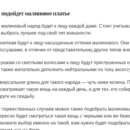
 подойдет малиновое платье
 малиновый наряд будет к лицу каждой даме. Стоит учитыва
 выбрать лучшее под свой тип внешности:
неткам будут к лицу насыщенные оттенки малинового. Они 
ессуарами, в отличие от представительниц других типов вн
ушкам со светлыми волосами к лицу будут приглушенные отт
 также желательно дополнить нейтральными по тону аксе
версальная длина для такого наряда — чуть ниже колена. П
сматривает такую вещь на каждый день, и для тех, кто соби
руге на свадьбу.
 торжественных случаев можно также подобрать малиновый
ересно будет смотреться такая вещь с черными или же бе
ановите выбор именно на такой, вам нужно будет подобрать
авкам, как на фото.