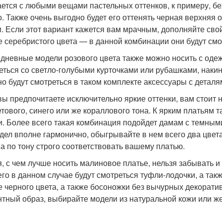
ается с любыми вещами пастельных оттенков, к примеру, беж
о. Также очень выгодно будет его оттенять черная верхняя 
и. Если этот вариант кажется вам мрачным, дополняйте сво
е серебристого цвета — в данной комбинации они будут смо
дневные модели розового цвета также можно носить с одеж
еться со светло-голубыми курточками или рубашками, накин
но будут смотреться в таком комплекте аксессуары с деталя
вы предпочитаете исключительно яркие оттенки, вам стоит 
тового, синего или же кораллового тона. К ярким платьям 
и. Более всего такая комбинация подойдет дамам с темными
дел вполне гармонично, обыгрывайте в нем всего два цвета,
а по тону строго соответствовать вашему платью.
, с чем лучше носить малиновое платье, нельзя забывать и
его в данном случае будут смотреться туфли-лодочки, а так
е черного цвета, а также босоножки без вычурных декорат
нтный образ, выбирайте модели из натуральной кожи или ж