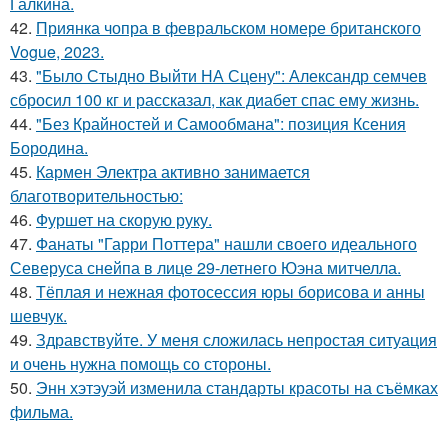
Галкина.
42.
Приянка чопра в февральском номере британского
Vogue, 2023.
43.
"Было Стыдно Выйти НА Сцену": Александр семчев
сбросил 100 кг и рассказал, как диабет спас ему жизнь.
44.
"Без Крайностей и Самообмана": позиция Ксения
Бородина.
45.
Кармен Электра активно занимается
благотворительностью:
46.
Фуршет на скорую руку.
47.
Фанаты "Гарри Поттера" нашли своего идеального
Северуса снейпа в лице 29-летнего Юэна митчелла.
48.
Тёплая и нежная фотосессия юры борисова и анны
шевчук.
49.
Здравствуйте. У меня сложилась непростая ситуация
и очень нужна помощь со стороны.
50.
Энн хэтэуэй изменила стандарты красоты на съёмках
фильма.