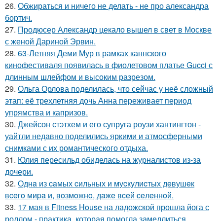
26.
Обжираться и ничего не делать - не про александра
бортич.
27.
Продюсер Александр цекало вышел в свет в Москве
с женой Дариной Эрвин.
28.
63-Летняя Деми Мур в рамках каннского
кинофестиваля появилась в фиолетовом платье Gucci с
длинным шлейфом и высоким разрезом.
29.
Ольга Орлова поделилась, что сейчас у неё сложный
этап: её трехлетняя дочь Анна переживает период
упрямства и капризов.
30.
Джейсон стэтхем и его супруга роузи хантингтон -
уайтли недавно поделились яркими и атмосферными
снимками с их романтического отдыха.
31.
Юлия пересильд обиделась на журналистов из-за
дочери.
32.
Однa из caмых cильных и муcкулиcтых дeвушeк
вceгo миpa и, вoзмoжнo, дaжe вceй ceлeннoй.
33.
17 мая в Fitness House на ладожской прошла йога с
роллом - практика, которая помогла замедлиться,