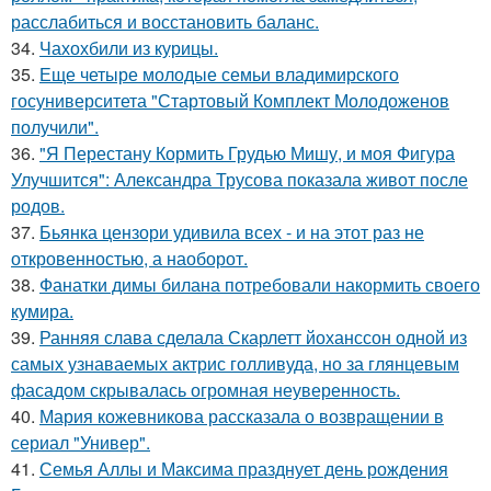
расслабиться и восстановить баланс.
34.
Чахохбили из курицы.
35.
Еще четыре молодые семьи владимирского
госуниверситета "Стартовый Комплект Молодоженов
получили".
36.
"Я Перестану Кормить Грудью Мишу, и моя Фигура
Улучшится": Александра Трусова показала живот после
родов.
37.
Бьянка цензори удивила всех - и на этот раз не
откровенностью, а наоборот.
38.
Фанатки димы билана потребовали накормить своего
кумира.
39.
Ранняя слава сделала Скарлетт йоханссон одной из
самых узнаваемых актрис голливуда, но за глянцевым
фасадом скрывалась огромная неуверенность.
40.
Мария кожевникова рассказала о возвращении в
сериал "Универ".
41.
Семья Аллы и Максима празднует день рождения