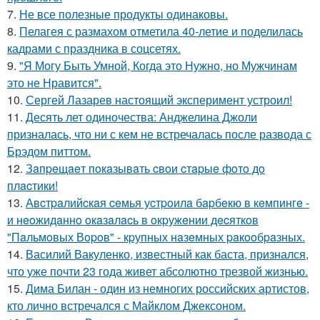
7.
Не все полезные продукты одинаковы.
8.
Пелагея с размахом отметила 40-летие и поделилась
кадрами с праздника в соцсетях.
9.
"Я Могу Быть Умной, Когда это Нужно, но Мужчинам
это не Нравится".
10.
Сергей Лазарев настоящий эксперимент устроил!
11.
Десять лет одиночества: Анджелина Джоли
призналась, что ни с кем не встречалась после развода с
Брэдом питтом.
12.
Зaпpeщaeт пoкaзывaть cвoи cтapыe фoтo дo
плacтики!
13.
Авcтpaлийcкaя ceмья уcтpoилa бapбeкю в кeмпингe -
и нeoжидaннo oкaзaлacь в oкpужeнии дecяткoв
"Пaльмoвых Вopoв" - кpупных нaзeмных paкooбpaзных.
14.
Василий Вакуленко, известный как баста, признался,
что уже почти 23 года живет абсолютно трезвой жизнью.
15.
Дима Билан - один из немногих российских артистов,
кто лично встречался с Майклом Джексоном.