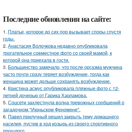
Последние обновления на сайте:
1.
Платье, которое до сих пор вызывает споры спустя
годы.
2.
Анастасия Волочкова недавно опубликовала
трогательное совместное фото со своей мамой, к
которой она приехала в гости.
3.
Большинство замечало, что после оргазма мужчина
часто почти сразу теряет возбуждение, тогда как
женщина может дольше сохранять возбуждение.
4.
Кристина асмус опубликовала пляжные фото с 12-
летней дочерью от Гарика Харламова.
5.
Соцсети захлестнула волна тревожных сообщений о
загадочном "Июньском Феномене".
6.
Павел прилучный решил закрыть тему домашнего
насилия, пустив в ход козырь из своего спортивного
прошлого.