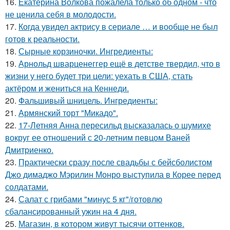
16.
Екатерина Волкова пожалела только об одном - что
не ценила себя в молодости.
17.
Когда увидел актрису в сериале … и вообще не был
готов к реальности.
18.
Сырные корзиночки. Ингредиенты:
19.
Арнольд шварценеггер ещё в детстве твердил, что в
жизни у него будет три цели: уехать в США, стать
актёром и жениться на Кеннеди.
20.
Фальшивый шницель. Ингредиенты:
21.
Армянский торт "Микадо".
22.
17-Летняя Анна пересильд высказалась о шумихе
вокруг ее отношений с 20-летним певцом Ваней
Дмитриенко.
23.
Практически сразу после свадьбы с бейсболистом
Джо димаджо Мэрилин Монро выступила в Корее перед
солдатами.
24.
Салат с грибами "минус 5 кг"/готовлю
сбалансированный ужин на 4 дня.
25.
Магазин, в котором живут тысячи оттенков.