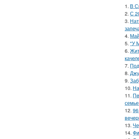
1.
В С
2.
С 2
3.
Нат
запеч
4.
Май
5.
"У 
6.
Жит
качел
7.
Под
8.
Джу
9.
Заб
10.
На
11.
Пe
семье
12.
96
вeчep
13.
Че
14.
Фи