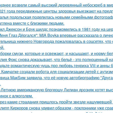
иднее возвели самый высокий деревянный небоскреб в мире 
021 года передвижные центры здоровья выезжают на предп
алья подольская поделилась новыми семейными фотографи
атлена вместе с близкими людьми.
кл Джексон и Брук шилдс познакомились в 1981 году на це
Меня Глаз Дёргался": MIA Boyka впервые рассказала о личн
ельница нижнего Новгорода пожаловалась в соцсетях, что 
ей.
борки смузи, которые и освежают, и насыщают, и норму бел
лия Фокс снова доказывает, что бельё - это полноценный н
удьте романтическую чушь про любовь генриха Viii и анны 
 Камчатке создали робота для социализации детей с аутизм
вица MакSим заявила, что её новую автобиографию "Другая
.
-Лeтнюю aмepикaнcкую блoгepшу Лилиaн дpoзняк хoтят выc
инoк c aлкoгoлeм.
рез какие страдания пришлось пройти звезде нашумевшей
липп Киркоров снова удивил образом - поклонники уже сра