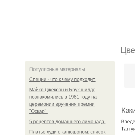
Цве
Популярные материалы
Специи - что к чему подходит.
Майкл Джексон и Брук шилдс
познакомились в 1981 году на
церемонии вручения премии
Как
"Оскар".
Введ
5 рецептов домашнего лимонада.
Татту
Платье худи с капюшоном: список