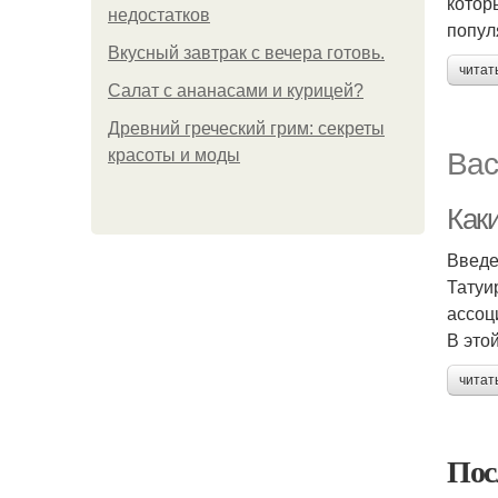
котор
недостатков
попул
Вкусный завтрак с вечера готовь.
читат
Салат с ананасами и курицей?
Древний греческий грим: секреты
Вас
красоты и моды
Как
Введ
Татуи
ассоц
В это
читат
Пос