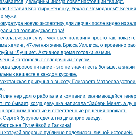
азывается, дельфины иногда ловят настоящий "Кайф".
оля Оставил Квартиру Ребенку, Уехал с Чемоданом": Ксени
е мужа.
окуратура новую экспертизу для лерчек после видео из зал
еальная голливудская пара!
елала вчера к супу - муж съел половину просто так, пока я 
ма хеминг, 47-летняя жена Брюса Уиллиса, откровенно рас
лубцы "Лучшие". Активное время готовки 20 мин.
ченый картофель с селедочным соусом.
огда здоровое питание - это не значит есть больше, а зна
ельных веществ в каждом кусочке.
захстанская прыгунья в высоту Елизавета Матвеева устроил
но.
йтлин нер долго работала в компании, занимающейся ген
т что бывает, когда девушка написала "Забери Меня", а душ
ш организм простые и естественные решения обожает.
к Сергей бурунов сделал из дикаприо звезду.
бют сына Пугачёвой и Галкина!
н хэтэуэй впервые публично поделилась личной историей.