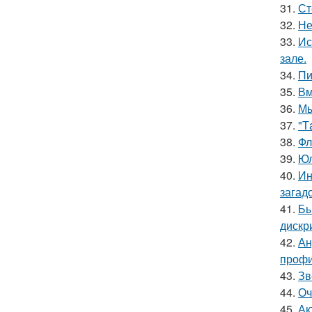
31.
Ст
32.
Не
33.
Ис
зале.
34.
Пи
35.
Вм
36.
Мы
37.
"Т
38.
Фл
39.
Юл
40.
Ин
загад
41.
Бы
дискр
42.
Ан
профи
43.
Зв
44.
Оч
45.
Ак