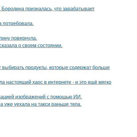
я Бородина призналась, что зарабатывает
а потребовала.
спину повернула.
сказала о своем состоянии.
чит выбирать продукты, которые содержат больше
а настоящий хаос в интернете - и это ещё мягко
ерацией изображений с помощью ИИ.
а уже уехала на такси раньше тела.