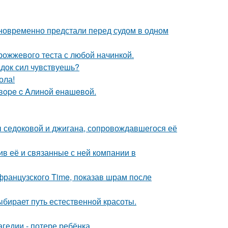
дновременно предстали перед судом в одном
рожжевого теста с любой начинкой.
док сил чувствуешь?
ола!
oвope c Aлинoй eнaшeвoй.
ы седоковой и джигана, сопровождавшегося её
в её и связанные с ней компании в
французского Time, показав шрам после
ыбирает путь естественной красоты.
гедии - потере ребёнка.