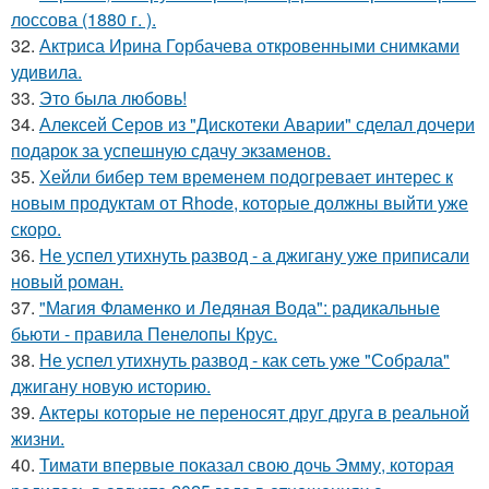
лоссова (1880 г. ).
32.
Актриса Ирина Горбачева откровенными снимками
удивила.
33.
Это была любовь!
34.
Алексей Серов из "Дискотеки Аварии" сделал дочери
подарок за успешную сдачу экзаменов.
35.
Хейли бибер тем временем подогревает интерес к
новым продуктам от Rhode, которые должны выйти уже
скоро.
36.
Не успел утихнуть развод - а джигану уже приписали
новый роман.
37.
"Магия Фламенко и Ледяная Вода": радикальные
бьюти - правила Пенелопы Крус.
38.
Не успел утихнуть развод - как сеть уже "Собрала"
джигану новую историю.
39.
Актеры которые не переносят друг друга в реальной
жизни.
40.
Тимати впервые показал свою дочь Эмму, которая