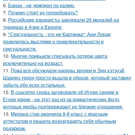
6.
Банан - не чемпион по калию.
7.
Почему стоит их попробовать?
8.
Российские дзюдоисты завоевали 26 медалей на
турнирах в Азии и Европе.
9.
"Сексуальность - это не Картинка": Ани Лорак
поделилась мыслями о привлекательности и
сексуальности.
10.
Многие привыкли списывать потерю цвета
исключительно на возраст.
11.
Пока все обсуждали наряды зендеи и Энн хэтэуэй,
Шарлиз терон просто вышла в образе, который заставил
забыть обо всех остальных.
12.
В соцсетях снова заговорили об Игоре синяке и
Егоре криде - на этот раз из-за романтических фото,
которые якобы подтверждают их близкие отношения.
13.
Милана стар окончила 9-й класс с красным
аттестатом и решила вознаградить себя обычным
подарком.