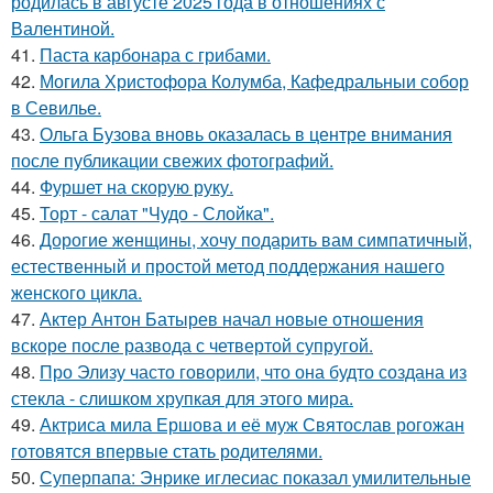
родилась в августе 2025 года в отношениях с
Валентиной.
41.
Паста карбонара с грибами.
42.
Могила Христофора Колумба, Кафедральныи собор
в Севилье.
43.
Ольга Бузова вновь оказалась в центре внимания
после публикации свежих фотографий.
44.
Фуршет на скорую руку.
45.
Торт - салат "Чудо - Слойка".
46.
Дорогие женщины, хочу подарить вам симпатичный,
естественный и простой метод поддержания нашего
женского цикла.
47.
Актер Антон Батырев начал новые отношения
вскоре после развода с четвертой супругой.
48.
Про Элизу часто говорили, что она будто создана из
стекла - слишком хрупкая для этого мира.
49.
Актриса мила Ершова и её муж Святослав рогожан
готовятся впервые стать родителями.
50.
Суперпапа: Энрике иглесиас показал умилительные