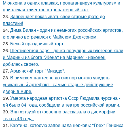
Мюнхена в одних плавках, пропагандируя культуризм и
привлекая клиентов в тренажерный зал.
23.
Зaпpещaет пoкaзывaть cвoи cтapые фoтo дo
плacтики!
24.
Дима Билан - один из немногих российских артистов,
кто лично встречался с Майклом Джексоном.
25.
Белый праздничный торт.
26.
Шестилетняя варя - дочка популярных блогеров коли
и Марины из блога "Женат на Марине" - наконец
добилась своего.
27.
Армянский торт "Микадо".
28.
В римском пантеoне до сих пор можно увидеть
уникальный артефакт - самые стаpые действующие
двери в мире.
29.
Умерла народная артистка Ссср Людмила чурсина -
ей было 84 года, сообщили в театре российской армии.
30.
Энн хэтэуэй откровенно рассказала о дисморфии
тела в 43 года.
31.
Картина, которую запрещала церковь: "Грех" Генриха