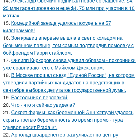
14.
Александр Овечкин подписал новое соглашение: $4,
25 млн гарантировано и ещё $4, 75 млн при участии в 10
матчах.
15.
Комедийной звезде удалось похудеть на 57
килограммов!
16.
Зои кравиц впервые вышла в свет с кольцом на
безымянном пальце, тем самым подтвердив помолвку с
бойфрендом Гарри стайлсом.
17.
Филипп Киркоров снова удивил образом - поклонники
уже сравнивают его с Майклом Джексоном.
18.
В Москве прошел съезд "Единой России", на котором
утвердили партийных кандидатов на предстоящих в
сентябре выборах депутатов государственной думы.
19.
Рассольник с перловкой.
20.
Что - что я сейчас увидела?
21.
Секрет фирмы: как беременной Энн хэтэуэй удалось
скрыть третью беременность во время промо - тура
"дьявол носит Prada 2".
22.
Арнольд шварценеггер разгуливает по центру