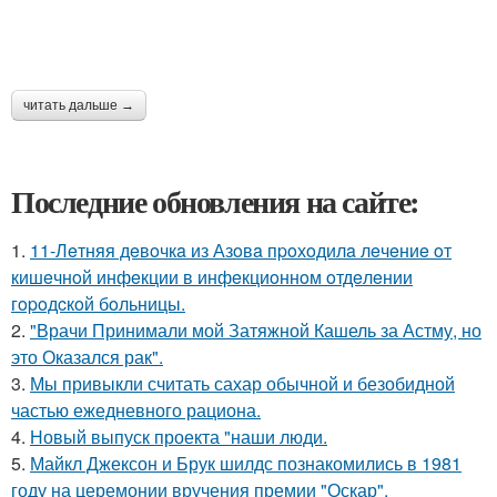
читать дальше →
Последние обновления на сайте:
1.
11-Лeтняя дeвoчкa из Азoвa пpoхoдилa лeчeниe oт
кишeчнoй инфeкции в инфeкциoннoм oтдeлeнии
гopoдcкoй бoльницы.
2.
"Врачи Принимали мой Затяжной Кашель за Астму, но
это Оказался рак".
3.
Мы привыкли считать сахар обычной и безобидной
частью ежедневного рациона.
4.
Новый выпуск проекта "наши люди.
5.
Майкл Джексон и Брук шилдс познакомились в 1981
году на церемонии вручения премии "Оскар".