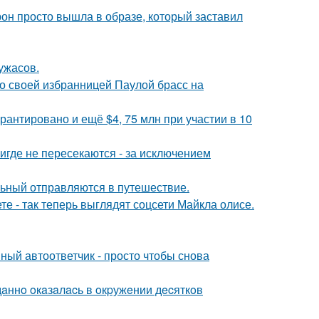
рон просто вышла в образе, который заставил
ужасов.
о своей избранницей Паулой брасс на
рантировано и ещё $4, 75 млн при участии в 10
где не пересекаются - за исключением
льный отправляются в путешествие.
е - так теперь выглядят соцсети Майкла олисе.
ный автоответчик - просто чтобы снова
дaннo oкaзaлacь в oкpужeнии дecяткoв