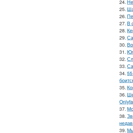
24.
Не
25.
Ша
26.
Пе
27.
В 
28.
Ке
29.
Са
30.
Вр
31.
Юл
32.
Сл
33.
Са
34.
55
боитс
35.
Ко
36.
Ше
Onlyf
37.
Мо
38.
Зв
недав
39.
Мы