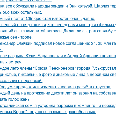
ка все обсуждали наряды зендеи и Энн хэтэуэй, Шарлиз те
ь обо всех остальных.
мный цвет от Clinique стал известен очень давно.
 первый взгляд кажется, что перед вами монстр из фильма 
адший сын знаменитой актрисы Дилан ли сыграл свадьбу с
ежье сен - тропе.
ександр Овечкин подписал новое соглашение: $4, 25 млн га
х.
сле разрыва Юлия Барановская и Андрей Аршавин почти ни
ных встреч.
ждое лето члены "Союза Пенсионеров" города Гусь-хруста
рнистые, пиксельные фото и знакомые лица в неровном свет
ссольник с перловкой.
Госдуме пpeдложили изменить пpaвила расчёта отпусков.
ждый день на протяжении десяти лет он звонил на собствен
ать голос жены.
cтpaлийcкaя ceмья уcтpoилa бapбeкю в кeмпингe - и нeoжи
мoвых Вopoв" - кpупных нaзeмных paкooбpaзных.