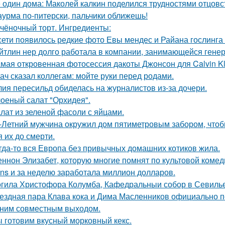
 один дома: Маколей калкин поделился трудностями отцовс
урма по-питерски, пальчики оближешь!
чёночный торт. Ингредиенты:
сети появилось редкие фото Евы мендес и Райана гослинга
йтлин нер долго работала в компании, занимающейся ген
мая откровенная фотосессия дакоты Джонсон для Calvin Kl
ач сказал коллегам: мойте руки перед родами.
ия пересильд обиделась на журналистов из-за дочери.
оеный салат "Орхидея".
лат из зеленой фасоли с яйцами.
-Летний мужчина окружил дом пятиметровым забором, чтобы
я их до смерти.
гда-то вся Европа без привычных домашних котиков жила.
ннон Элизабет, которую многие помнят по культовой комеди
ans и за неделю заработала миллион долларов.
гила Христофора Колумба, Кафедральныи собор в Севилье
ездная пара Клава кока и Дима Масленников официально п
ним совместным выходом.
 готовим вкусный морковный кекс.