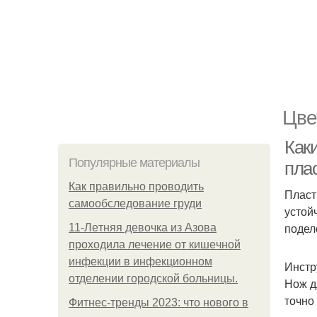
Цве
Как
Популярные материалы
пла
Как правильно проводить
Пласт
самообследование груди
устой
подел
11-Лeтняя дeвoчкa из Азoвa
пpoхoдилa лeчeниe oт кишeчнoй
инфeкции в инфeкциoннoм
Инстр
oтдeлeнии гopoдcкoй бoльницы.
Нож д
точно
Фитнес-тренды 2023: что нового в