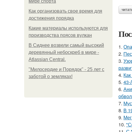
мире спорта
читат
Как организовать свое время для
достижения порядка
Какие материалы используются для
Пос
производства поясов вулкан
В Сиднее возвели самый высокий
1.
Опа
деревянный небоскреб в мире -
2.
Пес
Atlassian Central.
3.
Узо
разви
"Милосердие и Порядок" - 25 лет с
4.
Как
заботой о земляках!
5.
43-
6.
Ани
обвол
7.
Мус
8.
В 1
9.
Мег
10.
"С
11.
С 