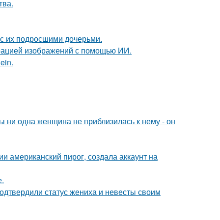
тва.
 с их подросшими дочерьми.
ерацией изображений с помощью ИИ.
ein.
 ни одна женщина не приблизилась к нему - он
и американский пирог, создала аккаунт на
.
одтвердили статус жениха и невесты своим