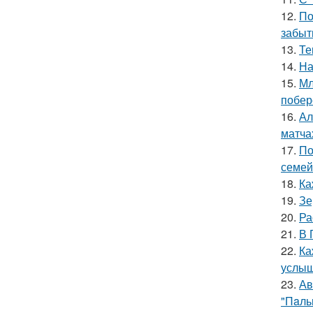
12.
По
забыт
13.
Те
14.
На
15.
Мл
побер
16.
Ал
матча
17.
По
семей
18.
Ка
19.
Зе
20.
Ра
21.
В 
22.
Ка
услыш
23.
Ав
"Пaль