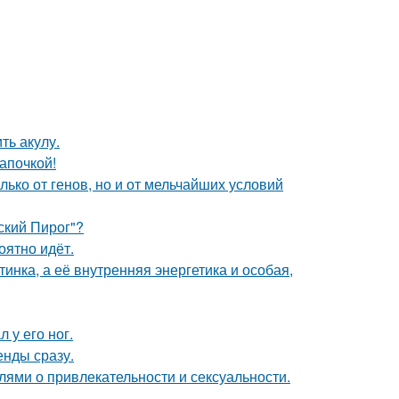
ть акулу.
апочкой!
ько от генов, но и от мельчайших условий
ский Пирог"?
оятно идёт.
инка, а её внутренняя энергетика и особая,
 у его ног.
енды сразу.
слями о привлекательности и сексуальности.