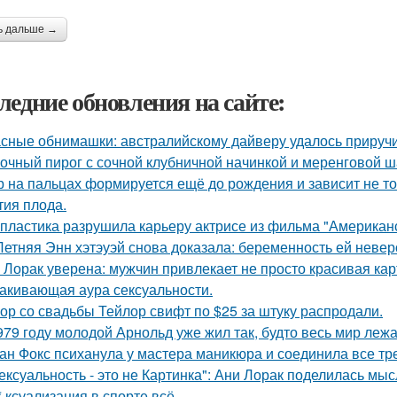
ь дальше →
ледние обновления на сайте:
сные обнимашки: австралийскому дайверу удалось приручи
очный пирог с сочной клубничной начинкой и меренговой ш
р на пальцах формируется ещё до рождения и зависит не тол
тия плода.
 пластика разрушила карьеру актрисе из фильма "Американ
Летняя Энн хэтэуэй снова доказала: беременность ей невер
 Лорак уверена: мужчин привлекает не просто красивая карт
акивающая аура сексуальности.
ор со свадьбы Тейлор свифт по $25 за штуку распродали.
979 году молодой Арнольд уже жил так, будто весь мир лежал
ан Фокс психанула у мастера маникюра и соединила все тр
ексуальность - это не Картинка": Ани Лорак поделилась мы
* ксуализация в спорте всё.