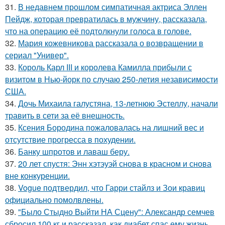
31.
В недавнем прошлом симпатичная актриса Эллен
Пейдж, которая превратилась в мужчину, рассказала,
что на операцию её подтолкнули голоса в голове.
32.
Мария кожевникова рассказала о возвращении в
сериал "Универ".
33.
Король Карл III и королева Камилла прибыли с
визитом в Нью-йорк по случаю 250-летия независимости
США.
34.
Дочь Михаила галустяна, 13-летнюю Эстеллу, начали
травить в сети за её внешность.
35.
Ксения Бородина пожаловалась на лишний вес и
отсутствие прогресса в похудении.
36.
Банку шпротов и лаваш беру.
37.
20 лет спустя: Энн хэтэуэй снова в красном и снова
вне конкуренции.
38.
Vogue подтвердил, что Гарри стайлз и Зои кравиц
официально помолвлены.
39.
"Было Стыдно Выйти НА Сцену": Александр семчев
сбросил 100 кг и рассказал, как диабет спас ему жизнь.