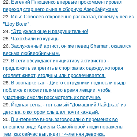
22.
Евгений Плющенко впервые прокомментировал
переход старшего сына в сборную Азербайджана:
23.
Илья Соболев откровенно рассказал, почему ушел из
"Шоу Воли".
24.
"Это ужасающе и разрушительно!
25.
Чахохбили из курицы.
26.
Заслуженный артист, он же певец Shaman, оказался
весьма любвеобильным.
27.
В сети обсуждают инициативу активистов -
предложить запретить в спортзалах одежду, которая
оголяет живот, ягодицы или просвечивается.
28.
В зоопарке сан - Диего сотрудники поднесли выдр
поближе к посетителям во время лекции, чтобы
участники смогли рассмотреть их получше.
29.
Йодная сетка - тот самый "Домашний Лайфхак" из
детства, о котором слышал почти каждый.
30.
В интернете вновь заговорили о переменах во
внешнем виде Ариелы Самойловой люди поражены
тем, как сейчас выглядит 14-летняя девочка.