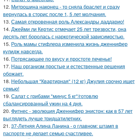
12.
Митрошина наконец - то сняла браслет и сразу
вернулась в сторис после 1, 5 лет молчания.
13.
Самая откровенная роль Александры даддарио!
14.
Джейми ли Кертис отмечает 25 лет трезвости, она
десять лет боролась с наркотической зависимостью.
15.
Роль мамы стифлера изменила жизнь дженнифер
кулидж навсегда.
16.
Потрясающее по вкусу и простоте печенье!
17.
Наш организм простые и естественные решения
обожает.
18.
Небольшая "Квартирная" (12 кг) Джулия срочно ищет
семью!
19.
Салат с грибами "минус 5 кг"/готовлю
сбалансированный ужин на 4 дня.
20.
Фитнес - эволюция Дженнифер энистон: как в 57 лет
выглядеть лучше тридцатилетних.
21.
37-Летняя Алина Ланина - о главном: штамп в
паспорте не делает семью счастливее.