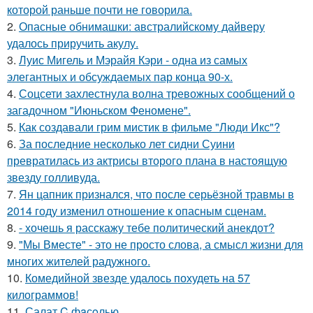
которой раньше почти не говорила.
2.
Опасные обнимашки: австралийскому дайверу
удалось приручить акулу.
3.
Луис Мигель и Мэрайя Кэри - одна из самых
элегантных и обсуждаемых пар конца 90-х.
4.
Соцсети захлестнула волна тревожных сообщений о
загадочном "Июньском Феномене".
5.
Как создавали грим мистик в фильме "Люди Икс"?
6.
За последние несколько лет сидни Суини
превратилась из актрисы второго плана в настоящую
звезду голливуда.
7.
Ян цапник признался, что после серьёзной травмы в
2014 году изменил отношение к опасным сценам.
8.
- хочешь я расскажу тебе политический анекдот?
9.
"Мы Вместе" - это не просто слова, а смысл жизни для
многих жителей радужного.
10.
Комедийной звезде удалось похудеть на 57
килограммов!
11.
Салат C фaсoлью.