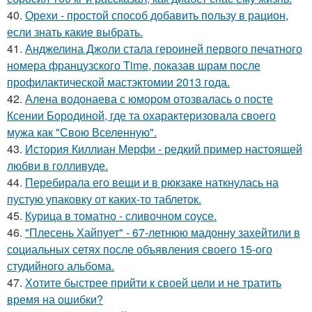
40.
Орехи - простой способ добавить пользу в рацион,
если знать какие выбрать.
41.
Анджелина Джоли стала героиней первого печатного
номера французского Time, показав шрам после
профилактической мастэктомии 2013 года.
42.
Алена водонаева с юмором отозвалась о посте
Ксении Бородиной, где та охарактеризовала своего
мужа как "Свою Вселенную".
43.
История Киллиан Мерфи - редкий пример настоящей
любви в голливуде.
44.
Перебирала его вещи и в рюкзаке наткнулась на
пустую упаковку от каких-то таблеток.
45.
Курица в томатно - сливочном соусе.
46.
"Плесень Хайпует" - 67-летнюю мадонну захейтили в
социальных сетях после объявления своего 15-ого
студийного альбома.
47.
Хотите быстрее прийти к своей цели и не тратить
время на ошибки?