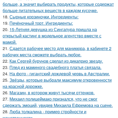
больше, а значит выбирать продукты, которые содержат
больше питательных веществ в каждом кусочке.
18.
Сырные корзиночки. Ингредиенты:
19.
Печёночный торт. Ингредиенты:
20.
15-Летняя девушка из Сингапура пришла на
открытый кастинг в модельное агентство вместе с
мамой.
21.
Сдается рабочее место для маникюра, в кабинете 2
рабочих места сможете выбрать любое.
22.
Как Сергей бурунов сделал из дикаприо звезду.
23.
Плед из маминого свадебного платья связала.
24.
На фото - гигантский дождевой червь в Австралии.
25.
Звёзды, которые выбрали максимум откровенности
на красной дорожке.
26.
Магазин, в котором живут тысячи оттенков.
27.
Михаил полицеймако признался, что не смог
сдержать эмоций, увидев Михаила Ефремова на сцене.
28.
Люба толкалина - пример стройности и
женственности.