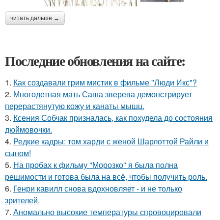
читать дальше →
Последние обновления на сайте:
1.
Как создавали грим мистик в фильме "Люди Икс"?
2.
Многодетная мать Саша зверева демонстрирует
перерастянутую кожу и канаты мышц.
3.
Ксения Собчак призналась, как похудела до состояния
дюймовочки.
4.
Редкие кадры: том харди с женой Шарлоттой Райли и
сыном!
5.
На пробах к фильму "Морозко" я была полна
решимости и готова была на всё, чтобы получить роль.
6.
Генри кавилл снова вдохновляет - и не только
зрителей.
7.
Аномально высокие температуры спровоцировали