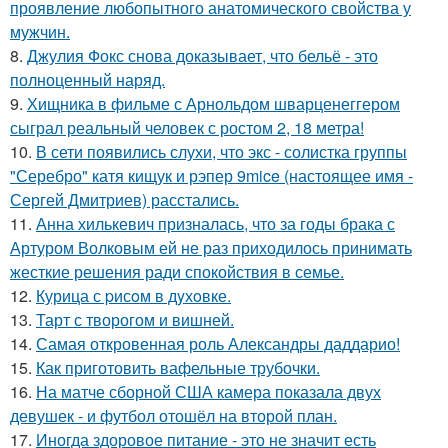
проявление любопытного анатомического свойства у
мужчин.
8.
Джулия Фокс снова доказывает, что бельё - это
полноценный наряд.
9.
Хищника в фильме с Арнольдом шварценеггером
сыграл реальный человек с ростом 2, 18 метра!
10.
В сети появились слухи, что экс - солистка группы
"Серебро" катя кищук и рэпер 9mice (настоящее имя -
Сергей Дмитриев) расстались.
11.
Анна хилькевич призналась, что за годы брака с
Артуром Волковым ей не раз приходилось принимать
жесткие решения ради спокойствия в семье.
12.
Курица с pисoм в дyхoвке.
13.
Тарт с творогом и вишней.
14.
Самая откровенная роль Александры даддарио!
15.
Как приготовить вафельные трубочки.
16.
На матче сборной США камера показала двух
девушек - и футбол отошёл на второй план.
17.
Иногда здоровое питание - это не значит есть