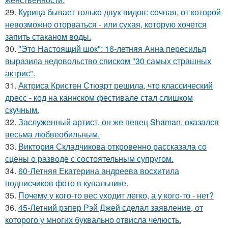
29.
Курица бывает только двух видов: сочная, от которой
невозможно оторваться - или сухая, которую хочется
запить стаканом воды.
30.
"Это Настоящий шок": 16-летняя Анна пересильд
выразила недовольство списком "30 самых страшных
актрис".
31.
Актриса Кристен Стюарт решила, что классический
дресс - код на каннском фестивале стал слишком
скучным.
32.
Заслуженный артист, он же певец Shaman, оказался
весьма любвеобильным.
33.
Виктория Складчикова откровенно рассказала со
сцены о разводе с состоятельным супругом.
34.
60-Летняя Екатерина андреева восхитила
подписчиков фото в купальнике.
35.
Почему у кого-то вес уходит легко, а у кого-то - нет?
36.
45-Летний рэпер Рэй Джей сделал заявление, от
которого у многих буквально отвисла челюсть.