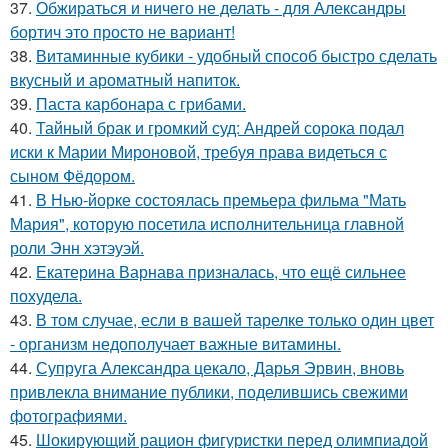
37.
Обжираться и ничего не делать - для Александры
бортич это просто не вариант!
38.
Витаминные кубики - удобный способ быстро сделать
вкусный и ароматный напиток.
39.
Паста карбонара с грибами.
40.
Тайный брак и громкий суд: Андрей сорока подал
иски к Марии Мироновой, требуя права видеться с
сыном Фёдором.
41.
В Нью-йорке состоялась премьера фильма "Мать
Мария", которую посетила исполнительница главной
роли Энн хэтэуэй.
42.
Екатерина Варнава призналась, что ещё сильнее
похудела.
43.
В том случае, если в вашей тарелке только один цвет
- организм недополучает важные витамины.
44.
Супруга Александра цекало, Дарья Эрвин, вновь
привлекла внимание публики, поделившись свежими
фотографиями.
45.
Шокирующий рацион фигуристки перед олимпиадой