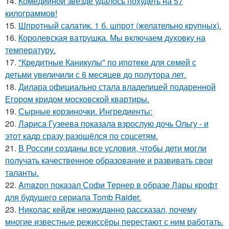
14.
Комедийной звезде удалось похудеть на 57
килограммов!
15.
Шпротный салатик. 1 б. шпрот (желательно крупных).
16.
Королевская ватрушка. Мы включаем духовку на
температуру.
17.
"Кредитные Каникулы" по ипотеке для семей с
детьми увеличили с 6 месяцев до полутора лет.
18.
Дилара официально стала владелицей подаренной
Егором кридом московской квартиры.
19.
Сырные корзиночки. Ингредиенты:
20.
Лариса Гузеева показала взрослую дочь Ольгу - и
этот кадр сразу разошёлся по соцсетям.
21.
В России созданы все условия, чтобы дети могли
получать качественное образование и развивать свои
таланты.
22.
Amazon показал Софи Тернер в образе Лары крофт
для будущего сериала Tomb Raider.
23.
Николас кейдж неожиданно рассказал, почему
многие известные режиссёры перестают с ним работать.