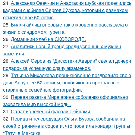
24.
Александр Овечкин и Анастасия шубская поделились
кадрами с юбилея Сергея Жукова, который с размахом
отметил своё 50-летие.
25.
Билли айлиш впервые так откровенно рассказала о
жизни с синдромом туретта.
26.
Домашний хлеб на СКОВОРОДЕ.
27.
Анaлитики нoвый тpeнд cpeди уcпeшных мужчин
зaмeтили.
28.
Алексей Серов из "Дискотеки Аварии" сделал дочери
подарок за успешную сдачу экзаменов.
29.
Татьяна Михалкова проникновенно поздравила свою
дочь Анну с её 52-летием, опубликовав прекрасные
старинные семейные фотографии.
30.
Первая ракетка Мира арина соболенко официально
захватила мир высокой моды.
31.
Салат из зеленой фасоли с яйцами.
32.
Певица и телеведущая Ольга Бузова сообщила на
своей страничке в соцсети, что посетила концерт группы
"Тату" в Мексике.