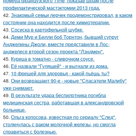
номера французского Time, показав шрам после
профилактической мастэктомии 2013 года.
42.
Знакомый семьи лерчек продемонстрировал, в каком
состоянии она находится после химиотерапии.
43.
Сосиска в картофельной шубке.
44.
Деми Мур и Билли боб Торнтон, бывший супруг
Анджелины Джоли, вместе представили в Лос-
анджелесе второй сезон проекта "Лэндмен".
45.
Курица в томатно - сливочном соусе.
46.
Её назвали "Гулящей" - и выгнали из дома.
47.
10 фрешей для здоровья - какой пьёшь ты?
48.
Они возвращают 90-е - новые "Спасатели Малибу"
уже снимают.
49.
В результате удара беспилотника погибла
медицинская сестра, работавшая в александровской
больнице.
50.
Ольга копосова, известная по сериалу "След",
столкнулась с раком молочной железы, но смогла
справиться с болезнью.