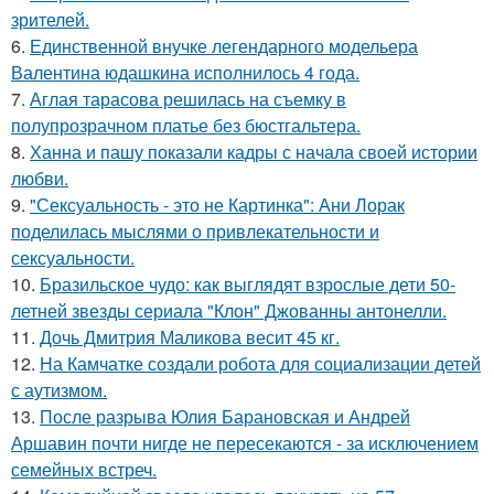
зрителей.
6.
Единственной внучке легендарного модельера
Валентина юдашкина исполнилось 4 года.
7.
Аглая тарасова решилась на съемку в
полупрозрачном платье без бюстгальтера.
8.
Ханна и пашу показали кадры с начала своей истории
любви.
9.
"Сексуальность - это не Картинка": Ани Лорак
поделилась мыслями о привлекательности и
сексуальности.
10.
Бразильское чудо: как выглядят взрослые дети 50-
летней звезды сериала "Клон" Джованны антонелли.
11.
Дочь Дмитрия Маликова весит 45 кг.
12.
На Камчатке создали робота для социализации детей
с аутизмом.
13.
После разрыва Юлия Барановская и Андрей
Аршавин почти нигде не пересекаются - за исключением
семейных встреч.