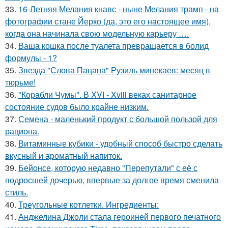
33.
16-Летняя Мелания кнавс - ныне Мелания трамп - на
фотографии стане Йерко (да, это его настоящее имя),
когда она начинала свою модельную карьеру ….
34.
Ваша кошка после туалета превращается в болид
формулы - 1?
35.
Звезда "Слова Пацана" Рузиль минекаев: месяц в
тюрьме!
36.
"Корабли Чумы". В XVI - Xviii веках санитарное
состояние судов было крайне низким.
37.
Семена - маленький продукт с большой пользой для
рациона.
38.
Витаминные кубики - удобный способ быстро сделать
вкусный и ароматный напиток.
39.
Бейонсе, которую недавно "Перепутали" с её с
подросшей дочерью, впервые за долгое время сменила
стиль.
40.
Треугольные котлетки. Ингредиенты:
41.
Анджелина Джоли стала героиней первого печатного