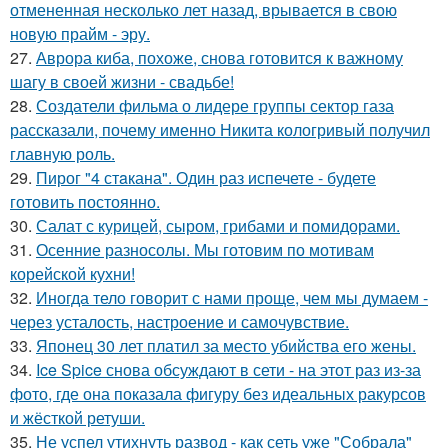
отмененная несколько лет назад, врывается в свою
новую прайм - эру.
27.
Аврора киба, похоже, снова готовится к важному
шагу в своей жизни - свадьбе!
28.
Создатели фильма о лидере группы сектор газа
рассказали, почему именно Никита кологривый получил
главную роль.
29.
Пирог "4 стaкана". Один раз испечете - будете
готовить постоянно.
30.
Салат с курицей, сыром, грибами и помидорами.
31.
Осенние разносолы. Мы готовим по мотивам
корейской кухни!
32.
Иногда тело говорит с нами проще, чем мы думаем -
через усталость, настроение и самочувствие.
33.
Японец 30 лет платил за место убийства его жены.
34.
Ice Spice снова обсуждают в сети - на этот раз из-за
фото, где она показала фигуру без идеальных ракурсов
и жёсткой ретуши.
35.
Не успел утихнуть развод - как сеть уже "Собрала"