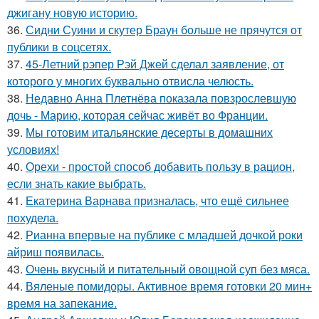
джигану новую историю.
36.
Сидни Суини и скутер Браун больше не прячутся от
публики в соцсетях.
37.
45-Летний рэпер Рэй Джей сделал заявление, от
которого у многих буквально отвисла челюсть.
38.
Недавно Анна Плетнёва показала повзрослевшую
дочь - Марию, которая сейчас живёт во Франции.
39.
Мы готовим итальянские десерты в домашних
условиях!
40.
Орехи - простой способ добавить пользу в рацион,
если знать какие выбрать.
41.
Екатерина Варнава призналась, что ещё сильнее
похудела.
42.
Рианна впервые на публике с младшей дочкой роки
айриш появилась.
43.
Очень вкусный и питательный овощной суп без мяса.
44.
Вяленые помидоры. Активное время готовки 20 мин+
время на запекание.