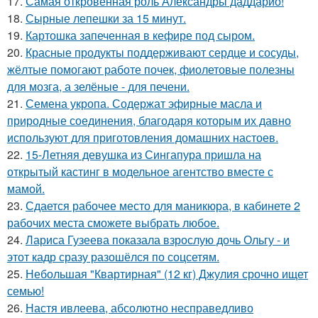
17.
Самая откровенная роль Александры даддарио!
18.
Сырные лепешки за 15 минут.
19.
Картошка запеченная в кефире под сыром.
20.
Красные продукты поддерживают сердце и сосуды,
жёлтые помогают работе почек, фиолетовые полезны
для мозга, а зелёные - для печени.
21.
Семена укропа. Содержат эфирные масла и
природные соединения, благодаря которым их давно
используют для приготовления домашних настоев.
22.
15-Летняя девушка из Сингапура пришла на
открытый кастинг в модельное агентство вместе с
мамой.
23.
Сдается рабочее место для маникюра, в кабинете 2
рабочих места сможете выбрать любое.
24.
Лариса Гузеева показала взрослую дочь Ольгу - и
этот кадр сразу разошёлся по соцсетям.
25.
Небольшая "Квартирная" (12 кг) Джулия срочно ищет
семью!
26.
Настя ивлеева, абсолютно несправедливо