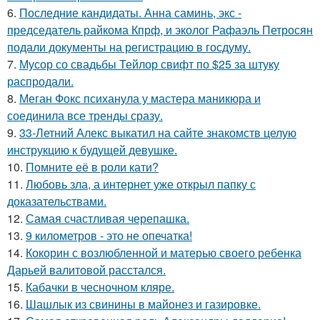
6.
Последние кандидаты. Анна саминь, экс -
председатель райкома Кпрф, и эколог Рафаэль Петросян
подали документы на регистрацию в госдуму.
7.
Мусор со свадьбы Тейлор свифт по $25 за штуку
распродали.
8.
Меган Фокс психанула у мастера маникюра и
соединила все тренды сразу.
9.
33-Летний Алекс выкатил на сайте знакомств целую
инструкцию к будущей девушке.
10.
Помните её в роли кати?
11.
Любовь зла, а интернет уже открыл папку с
доказательствами.
12.
Самая счастливая черепашка.
13.
9 километров - это не опечатка!
14.
Кокорин с возлюбленной и матерью своего ребенка
Дарьей валитовой расстался.
15.
Кабачки в чесночном кляре.
16.
Шашлык из свинины в майонез и газировке.