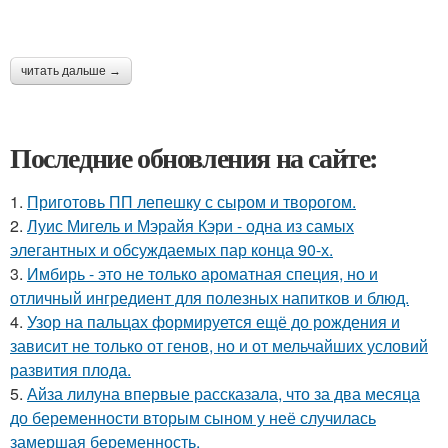
читать дальше →
Последние обновления на сайте:
1.
Приготовь ПП лепешку с сыром и творогом.
2.
Луис Мигель и Мэрайя Кэри - одна из самых
элегантных и обсуждаемых пар конца 90-х.
3.
Имбирь - это не только ароматная специя, но и
отличный ингредиент для полезных напитков и блюд.
4.
Узор на пальцах формируется ещё до рождения и
зависит не только от генов, но и от мельчайших условий
развития плода.
5.
Айза лилуна впервые рассказала, что за два месяца
до беременности вторым сыном у неё случилась
замершая беременность.