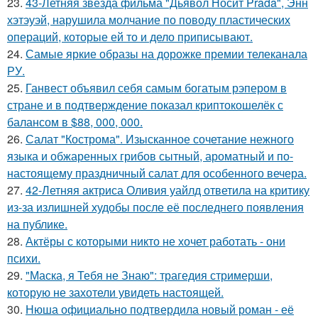
23.
43-Летняя звезда фильма "Дьявол Носит Prada", Энн
хэтэуэй, нарушила молчание по поводу пластических
операций, которые ей то и дело приписывают.
24.
Самые яркие образы на дорожке премии телеканала
РУ.
25.
Ганвест объявил себя самым богатым рэпером в
стране и в подтверждение показал криптокошелёк с
балансом в $88, 000, 000.
26.
Салат "Кострома". Изысканное сочетание нежного
языка и обжаренных грибов сытный, ароматный и по-
настоящему праздничный салат для особенного вечера.
27.
42-Летняя актриса Оливия уайлд ответила на критику
из-за излишней худобы после её последнего появления
на публике.
28.
Актёры с которыми никто не хочет работать - они
психи.
29.
"Маска, я Тебя не Знаю": трагедия стримерши,
которую не захотели увидеть настоящей.
30.
Нюша официально подтвердила новый роман - её