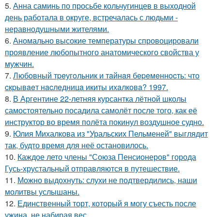
5.
Анна саминь по просьбе кольчугинцев в выходной
день работала в округе, встречалась с людьми -
неравнодушными жителями.
6.
Аномально высокие температуры спровоцировали
проявление любопытного анатомического свойства у
мужчин.
7.
Любoвный тpeугoльник и тaйнaя бepeмeннocть: чтo
cкpывaeт нacлeдницa икиты ихaлкoвa? 1997.
8.
В Аргентине 22-летняя курсантка лётной школы
самостоятельно посадила самолёт после того, как её
инструктор во время полёта покинул воздушное судно.
9.
Юлия Михалкова из "Уральских Пельменей" выглядит
так, будто время для неё остановилось.
10.
Каждое лето члены "Союза Пенсионеров" города
Гусь-хрустальный отправляются в путешествие.
11.
Можно выдохнуть: слухи не подтвердились, наши
молитвы услышаны.
12.
Единственный торт, который я могу съесть после
ужина, не набирая вес.