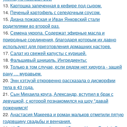
13.
Картошка запеченная в кефире под сыром.
14.
Печеный картофель с селедочным соусом.
15.
Диана пожарская и Иван Янковский стали
родителями во второй раз.
16.
Семена укропа. Содержат эфирные масла и
природные соединения, благодаря которым их давно
используют для приготовления домашних настоев.
17.
Салат из свежей капусты с курицей.
18.
Фальшивый шницель. Ингредиенты:
19.
Только в том случае, если рядом нет хирурга - зашей
рану … муравьем.
20.
Энн хэтэуэй откровенно рассказала о дисморфии
тела в 43 года.
21.
Сын Михаила круга, Александр, вступил в брак с
девушкой, с которой познакомился на шоу "давай
поженимся!
22.
Анастасия Макеева и роман мальков отметили пятую
годовщину свадьбы и венчания.