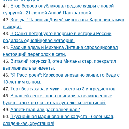
41.
Егор бероев опубликовал редкие кадры с новой
супругой - 21-летней Анной Панкратовой.
42.
Звезда "Папиных Дочек" мирослава Карпович замуж
выходит.
43.
В Санкт-петербурге впервые в истории России
родилась однояйцевая четверня.
44.
Разрыв адель и Михаила Литвина спровоцировал
настоящий переполох в сети.
45.
Виталий гогунский, отец Миланы стар, прекратил
выплачивать алименты.
46.
"Я Расстроен": Киркоров внезапно заявил о беде с
13-летним сыном.
47.
Торт без сахара и муки - всего из 3 ингредиентов.
48.
В нашей ленте снова появились великолепные
букеты алых роз, и это заслуга люсы чеботиной.
49.
Аппетитная или располневшая?
50.
Вкуснейшая маринованная капуста - беленькая,
сладенькая, хрустящая!