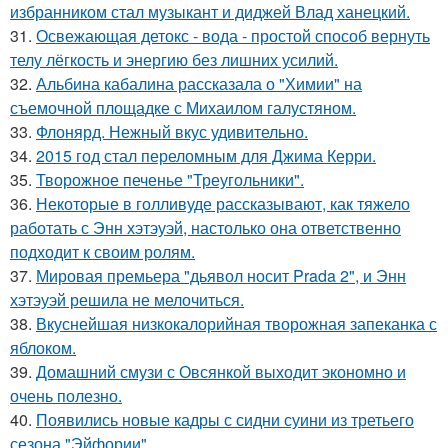
избранником стал музыкант и диджей Влад ханецкий.
31.
Освежающая детокс - вода - простой способ вернуть
телу лёгкость и энергию без лишних усилий.
32.
Альбина кабалина рассказала о "Химии" на
съемочной площадке с Михаилом галустяном.
33.
Флонярд. Нежный вкус удивительно.
34.
2015 год стал переломным для Джима Керри.
35.
Творожное печенье "Треугольники".
36.
Некоторые в голливуде рассказывают, как тяжело
работать с Энн хэтэуэй, настолько она ответственно
подходит к своим ролям.
37.
Мировая премьера "дьявол носит Prada 2", и Энн
хэтэуэй решила не мелочиться.
38.
Вкуснейшая низкокалорийная творожная запеканка с
яблоком.
39.
Домашний смузи с Овсянкой выходит экономно и
очень полезно.
40.
Появились новые кадры с сидни суини из третьего
сезона "Эйфории".