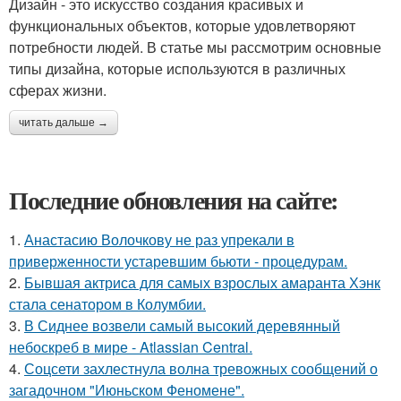
Дизайн - это искусство создания красивых и
функциональных объектов, которые удовлетворяют
потребности людей. В статье мы рассмотрим основные
типы дизайна, которые используются в различных
сферах жизни.
читать дальше →
Последние обновления на сайте:
1.
Анастасию Волочкову не раз упрекали в
приверженности устаревшим бьюти - процедурам.
2.
Бывшая актриса для самых взрослых амаранта Хэнк
стала сенатором в Колумбии.
3.
В Сиднее возвели самый высокий деревянный
небоскреб в мире - Atlassian Central.
4.
Соцсети захлестнула волна тревожных сообщений о
загадочном "Июньском Феномене".