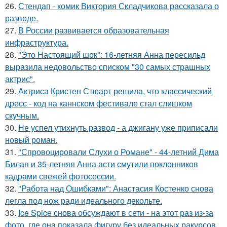
26.
Стендап - комик Виктория Складчикова рассказала о
разводе.
27.
В России развивается образовательная
инфраструктура.
28.
"Это Настоящий шок": 16-летняя Анна пересильд
выразила недовольство списком "30 самых страшных
актрис".
29.
Актриса Кристен Стюарт решила, что классический
дресс - код на каннском фестивале стал слишком
скучным.
30.
Не успел утихнуть развод - а джигану уже приписали
новый роман.
31.
"Спровоцировали Слухи о Романе" - 44-летний Дима
Билан и 35-летняя Анна асти смутили поклонников
кадрами свежей фотосессии.
32.
"Работа над Ошибками": Анастасия Костенко снова
легла под нож ради идеального декольте.
33.
Ice Spice снова обсуждают в сети - на этот раз из-за
фото, где она показала фигуру без идеальных ракурсов