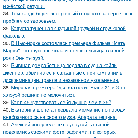
и жёсткой ретуши.
34.
Том харди берет бессрочный отпуск из-за серьезных
проблем со здоровьем.
35.
Капуста тушенная с куриной грудкой и стручковой
фасолью.
36.
В Нью-йорке состоялась премьера фильма "Мать
Мария", которую посетила исполнительница главной
роли Энн хэтэуэй.
37.
Бывшая домработница подала в суд на кайли
дженнер, обвинив её и связанные с ней компании в
дискриминации, травле и незаконном увольнении.
38.
Мировая премьера "дьявол носит Prada 2", и Энн
хэтэуэй решила не мелочиться.
39.
Как в 45 чувствовать себя лучше, чем в 35?
40.
Екатерина шепета прервала молчание по поводу
внебрачного сына своего мужа, Арарата кещяна.
41.
Алексей янгер вместе с супругой Татьяной
поделились свежими фотографиями, на которых