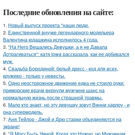
Последние обновления на сайте:
1.
Новый выпуск проекта "наши люди.
2.
Единственной внучке легендарного модельера
Валентина юдашкина исполнилось 4 года.
3.
"На Него Вешались Девушки, а я не Давала
Дотрагиваться": катя Iowa рассказала, как ее добивался
муж.
4.
Свадьба Бородиной: белый дресс - код для всех,
кружево - только у невесты.
5.
Одно неосторожное движение едва не стоило руки:
приморские врачи вернули мужчине шанс на
нормальную жизнь после страшной травмы.
6.
Мало кто знает, но эту девушку зовут Винни харлоу - и
она супермодель.
7.
Аня Тейлор - Джой и Дрю старки объединяются на
экране!
8.
"Я Могу Быть Умной, Когда это Нужно, но Мужчинам