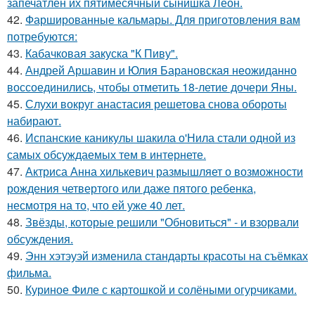
запечатлен их пятимесячный сынишка Леон.
42.
Фаршированные кальмары. Для приготовления вам
потребуются:
43.
Кабачковая закуска "К Пиву".
44.
Андрей Аршавин и Юлия Барановская неожиданно
воссоединились, чтобы отметить 18-летие дочери Яны.
45.
Слухи вокруг анастасия решетова снова обороты
набирают.
46.
Испанские каникулы шакила о'Нила стали одной из
самых обсуждаемых тем в интернете.
47.
Актриса Анна хилькевич размышляет о возможности
рождения четвертого или даже пятого ребенка,
несмотря на то, что ей уже 40 лет.
48.
Звёзды, которые решили "Обновиться" - и взорвали
обсуждения.
49.
Энн хэтэуэй изменила стандарты красоты на съёмках
фильма.
50.
Куриное Филе с картошкой и солёными огурчиками.