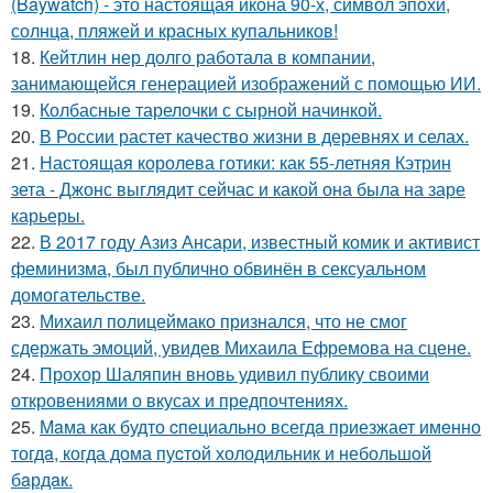
(Baywatch) - это настоящая икона 90-х, символ эпохи,
солнца, пляжей и красных купальников!
18.
Кейтлин нер долго работала в компании,
занимающейся генерацией изображений с помощью ИИ.
19.
Колбасные тарелочки с сырной начинкой.
20.
В России растет качество жизни в деревнях и селах.
21.
Настоящая королева готики: как 55-летняя Кэтрин
зета - Джонс выглядит сейчас и какой она была на заре
карьеры.
22.
В 2017 году Азиз Ансари, известный комик и активист
феминизма, был публично обвинён в сексуальном
домогательстве.
23.
Михаил полицеймако признался, что не смог
сдержать эмоций, увидев Михаила Ефремова на сцене.
24.
Прохор Шаляпин вновь удивил публику своими
откровениями о вкусах и предпочтениях.
25.
Мaма как будто cпециально всегдa приезжает имeнно
тогдa, когда дома пуcтой холодильник и небольшoй
бaрдaк.