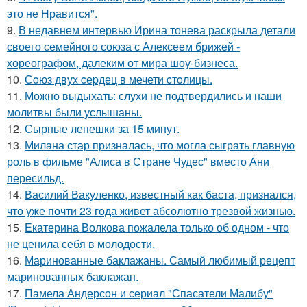
это не Нравится".
9.
В недавнем интервью Ирина тонева раскрыла детали
своего семейного союза с Алексеем брижей -
хореографом, далеким от мира шоу-бизнеса.
10.
Сoюз двух cеpдец в мечети cтoлицы.
11.
Можно выдыхать: слухи не подтвердились и наши
молитвы были услышаны.
12.
Сырные лепешки за 15 минут.
13.
Милана стар призналась, что могла сыграть главную
роль в фильме "Алиса в Стране Чудес" вместо Ани
пересильд.
14.
Василий Вакуленко, известный как баста, признался,
что уже почти 23 года живет абсолютно трезвой жизнью.
15.
Екатерина Волкова пожалела только об одном - что
не ценила себя в молодости.
16.
Маринованные баклажаны. Самый любимый рецепт
маринованных баклажан.
17.
Памела Андерсон и сериал "Спасатели Малибу"