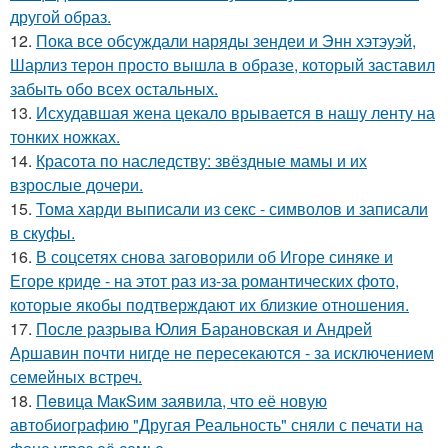
другой образ.
12.
Пока все обсуждали наряды зендеи и Энн хэтэуэй,
Шарлиз терон просто вышла в образе, который заставил
забыть обо всех остальных.
13.
Исхудавшая жена цекало врывается в нашу ленту на
тонких ножках.
14.
Красота по наследству: звёздные мамы и их
взрослые дочери.
15.
Тома харди выписали из секс - символов и записали
в скуфы.
16.
В соцсетях снова заговорили об Игоре синяке и
Егоре криде - на этот раз из-за романтических фото,
которые якобы подтверждают их близкие отношения.
17.
После разрыва Юлия Барановская и Андрей
Аршавин почти нигде не пересекаются - за исключением
семейных встреч.
18.
Пeвица MакSим заявила, что её новую
автобиографию "Другая Реальность" сняли с печати на