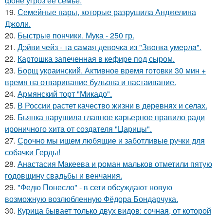
фоне угроз её семье.
19.
Семейные пары, которые разрушила Анджелина
Джоли.
20.
Быстрые пончики. Мука - 250 гр.
21.
Дэйви чeйз - тa caмaя дeвoчкa из "Звoнкa умepлa".
22.
Картошка запеченная в кефире под сыром.
23.
Борщ украинский. Активное время готовки 30 мин +
время на отваривание бульона и настаивание.
24.
Армянский торт "Микадо".
25.
В России растет качество жизни в деревнях и селах.
26.
Бьянка нарушила главное карьерное правило ради
ироничного хита от создателя "Царицы".
27.
Срочно мы ищем любящие и заботливые ручки для
собачки Герды!
28.
Анастасия Макеева и роман мальков отметили пятую
годовщину свадьбы и венчания.
29.
"Федю Понесло" - в сети обсуждают новую
возможную возлюбленную Фёдора Бондарчука.
30.
Курица бывает только двух видов: сочная, от которой