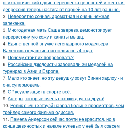
психологический сдвиг: переоценка ценностей и жесткая
депрессия теперь настигают парней на 10 лет раньше.
2.
Невероятно сочная, ароматная и очень нежная
запеканка.
3.
Многодетная мать Саша зверева демонстрирует
перерастянутую кожу и канаты мышц.
4.
Единственной внучке легендарного модельера
Валентина юдашкина исполнилось 4 года.
5.
Почему стоит их попробовать?
6.
Российские дзюдоисты завоевали 26 медалей на
турнирах в Азии и Европе.
7.
Мало кто знает, но эту девушку зовут Винни харлоу - и
она супермодель.
8.
С * ксуализация в спорте всё.
9.
Актеры, которые очень похожи друг на друга!
10.
Ролик с Энн хэтэуэй набрал больше просмотров, чем
трейлер самого фильма одиссея.
11.
Памела Андерсон сейчас почти не красится, но в
конце девяностых и начале нулевых у неё был совсем