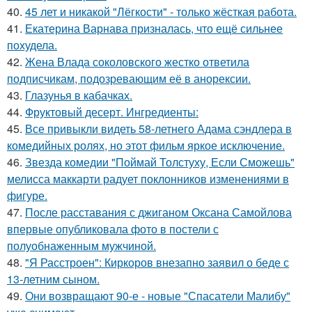
40.
45 лет и никакой "Лёгкости" - только жёсткая работа.
41.
Екатерина Варнава призналась, что ещё сильнее
похудела.
42.
Жена Влада соколовского жестко ответила
подписчикам, подозревающим её в анорексии.
43.
Глазунья в кабачках.
44.
Фруктовый десерт. Ингредиенты:
45.
Все привыкли видеть 58-летнего Адама сэндлера в
комедийных ролях, но этот фильм яркое исключение.
46.
Звезда комедии "Поймай Толстуху, Если Сможешь"
мелисса маккарти радует поклонников изменениями в
фигуре.
47.
После расставания с джиганом Оксана Самойлова
впервые опубликовала фото в постели с
полуобнаженным мужчиной.
48.
"Я Расстроен": Киркоров внезапно заявил о беде с
13-летним сыном.
49.
Они возвращают 90-е - новые "Спасатели Малибу"