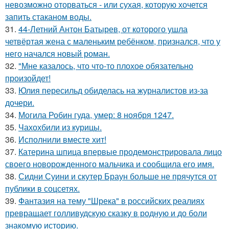
невозможно оторваться - или сухая, которую хочется
запить стаканом воды.
31.
44-Летний Антон Батырев, от которого ушла
четвёртая жена с маленьким ребёнком, признался, что у
него начался новый роман.
32.
"Мне казалось, что что-то плохое обязательно
произойдет!
33.
Юлия пересильд обиделась на журналистов из-за
дочери.
34.
Могила Робин гуда, умер: 8 ноября 1247.
35.
Чахохбили из курицы.
36.
Исполнили вместе хит!
37.
Катерина шпица впервые продемонстрировала лицо
своего новорожденного мальчика и сообщила его имя.
38.
Сидни Суини и скутер Браун больше не прячутся от
публики в соцсетях.
39.
Фантазия на тему "Шрека" в российских реалиях
превращает голливудскую сказку в родную и до боли
знакомую историю.