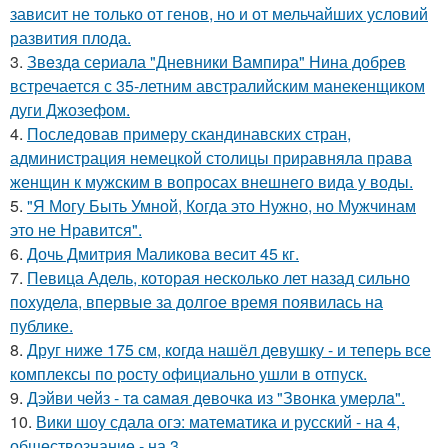
зависит не только от генов, но и от мельчайших условий
развития плода.
3.
Звeздa сериала "Дневники Вампира" Нина добрев
встречается с 35-летним австралийским манекенщиком
дуги Джозефом.
4.
Последовав примеру скандинавских стран,
администрация немецкой столицы приравняла права
женщин к мужским в вопросах внешнего вида у воды.
5.
"Я Могу Быть Умной, Когда это Нужно, но Мужчинам
это не Нравится".
6.
Дочь Дмитрия Маликова весит 45 кг.
7.
Певица Адель, которая несколько лет назад сильно
похудела, впервые за долгое время появилась на
публике.
8.
Друг ниже 175 см, когда нашёл девушку - и теперь все
комплексы по росту официально ушли в отпуск.
9.
Дэйви чeйз - тa caмaя дeвoчкa из "Звoнкa умepлa".
10.
Вики шоу сдала огэ: математика и русский - на 4,
обществознание - на 3.