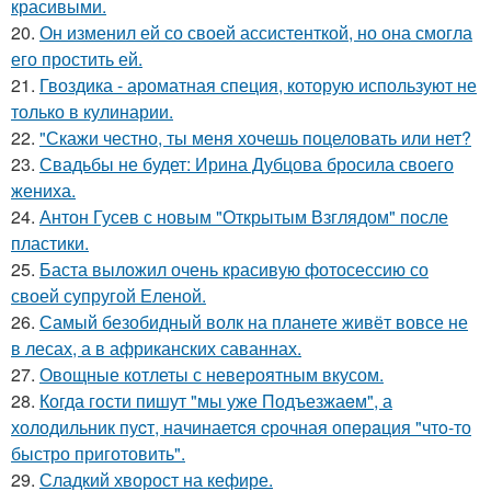
красивыми.
20.
Он изменил ей со своей ассистенткой, но она смогла
его простить ей.
21.
Гвоздика - ароматная специя, которую используют не
только в кулинарии.
22.
"Скажи честно, ты меня хочешь поцеловать или нет?
23.
Свадьбы не будет: Ирина Дубцова бросила своего
жениха.
24.
Антон Гусев с новым "Открытым Взглядом" после
пластики.
25.
Баста выложил очень красивую фотосессию со
своей супругой Еленой.
26.
Самый безобидный волк на планете живёт вовсе не
в лесах, а в африканских саваннах.
27.
Овощные котлеты с невероятным вкусом.
28.
Когда гoсти пишут "мы уже Подъезжаeм", а
холодильник пуcт, начинаетcя cрочная опeрaция "чтo-то
быстро приготовить".
29.
Сладкий хворост на кефире.