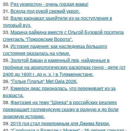
30.
Риз уизерспун - очень гордая мама!
31.
Всегда под рукой свежий укроп.
32.
Валю карнавал захейтили из-за поступления в
топовый вуз.
33.
Марина райкина вместе с Ольгой Бузовой посетила
спектакль "Покровские Ворота".
34.
История падения: как наследница большого
состояния оказалась на улице.
35.
Золотой баран и каменный лев, найденные в
гробнице на археологических раскопках гонур - депе (от
2400 до 1600 г. до н. э. ) в Туркменистане.
36.
"Голые Платья" Met Gala 2026.
37.
Кэмерон диас призналась, что переживает из-за
возраста.
38.
Фантазия на тему "Шрека" в российских реалиях
превращает голливудскую сказку в родную и до боли
знакомую историю.
39.
2015 год стал переломным для Джима Керри.
40.
"Сообщила о Разводе с Мужем" - 35-летняя стендап -