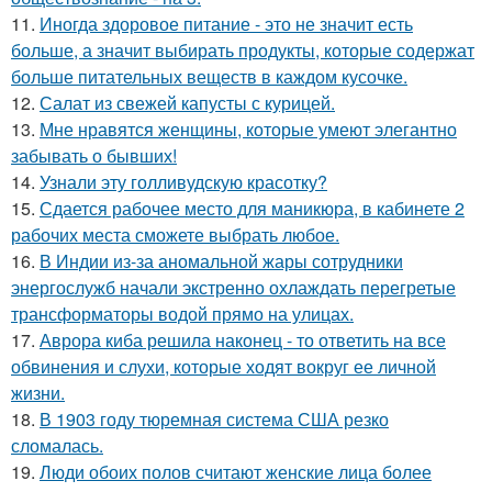
11.
Иногда здоровое питание - это не значит есть
больше, а значит выбирать продукты, которые содержат
больше питательных веществ в каждом кусочке.
12.
Салат из свежей капусты с курицей.
13.
Мне нравятся женщины, которые умеют элегантно
забывать о бывших!
14.
Узнали эту голливудскую красотку?
15.
Сдается рабочее место для маникюра, в кабинете 2
рабочих места сможете выбрать любое.
16.
В Индии из-за аномальной жары сотрудники
энергослужб начали экстренно охлаждать перегретые
трансформаторы водой прямо на улицах.
17.
Аврора киба решила наконец - то ответить на все
обвинения и слухи, которые ходят вокруг ее личной
жизни.
18.
В 1903 году тюремная система США резко
сломалась.
19.
Люди обоих полов считают женские лица более