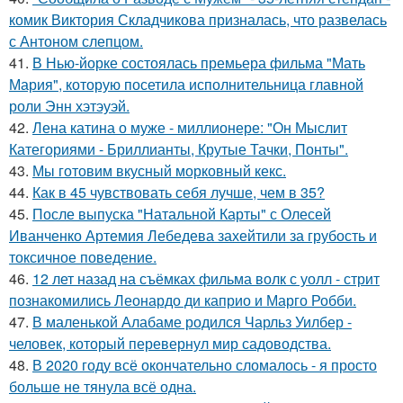
комик Виктория Складчикова призналась, что развелась
с Антоном слепцом.
41.
В Нью-йорке состоялась премьера фильма "Мать
Мария", которую посетила исполнительница главной
роли Энн хэтэуэй.
42.
Лена катина о муже - миллионере: "Он Мыслит
Категориями - Бриллианты, Крутые Тачки, Понты".
43.
Мы готовим вкусный морковный кекс.
44.
Как в 45 чувствовать себя лучше, чем в 35?
45.
После выпуска "Натальной Карты" с Олесей
Иванченко Артемия Лебедева захейтили за грубость и
токсичное поведение.
46.
12 лет назад на съёмках фильма волк с уолл - стрит
познакомились Леонардо ди каприо и Марго Робби.
47.
В маленькой Алабаме родился Чарльз Уилбер -
человек, который перевернул мир садоводства.
48.
В 2020 году всё окончательно сломалось - я просто
больше не тянула всё одна.