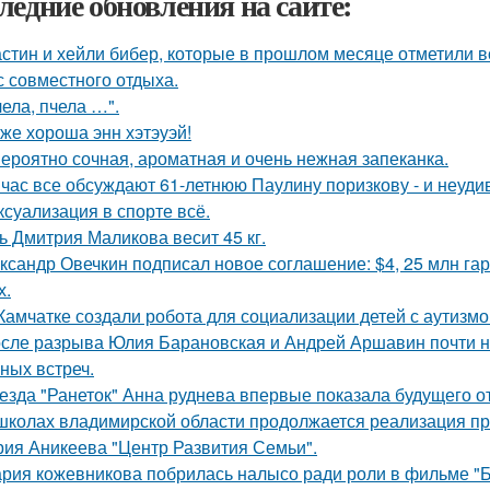
ледние обновления на сайте:
стин и хейли бибер, которые в прошлом месяце отметили 
с совместного отдыха.
чела, пчела …".
 же хороша энн хэтэуэй!
ероятно сочная, ароматная и очень нежная запеканка.
час все обсуждают 61-летнюю Паулину поризкову - и неуди
 ксуализация в спорте всё.
ь Дмитрия Маликова весит 45 кг.
ксандр Овечкин подписал новое соглашение: $4, 25 млн гар
х.
Камчатке создали робота для социализации детей с аутизмо
сле разрыва Юлия Барановская и Андрей Аршавин почти ни
ных встреч.
езда "Ранеток" Анна руднева впервые показала будущего от
школах владимирской области продолжается реализация пр
рия Аникеева "Центр Развития Семьи".
рия кожевникова побрилась налысо ради роли в фильме "Б