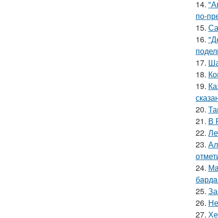
14.
"А
по-пр
15.
Са
16.
"Д
подел
17.
Ша
18.
Ко
19.
Ка
сказа
20.
Та
21.
В 
22.
Ле
23.
Ал
отмет
24.
Мa
бaрдa
25.
За
26.
Не
27.
Хе