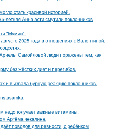
 могло стать красивой историей.
35-летняя Анна асти смутили поклонников
ти "Мумии".
августе 2025 года в отношениях с Валентиной.
соцсетях.
 Ариелы Самойловой люди поражены тем, как
му без жёстких диет и перегибов.
ах и вызвала бурную реакцию поклонников.
Instasamka.
низм недополучает важные витамины.
ом Артёма чекалина.
 даёт поводов для ревности, с ребёнком