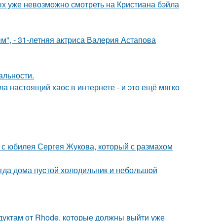
ых уже невозможно смотреть на Кристиана бэйла
", - 31-летняя актриса Валерия Астапова
альности.
а настоящий хаос в интернете - и это ещё мягко
 с юбилея Сергея Жукова, который с размахом
огда дома пуcтой холодильник и небольшoй
дуктам от Rhode, которые должны выйти уже