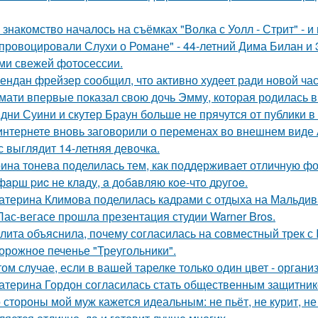
 знакомство началось на съёмках "Волка с Уолл - Стрит" - и
провоцировали Слухи о Романе" - 44-летний Дима Билан и 
ми свежей фотосессии.
ендан фрейзер сообщил, что активно худеет ради новой час
мати впервые показал свою дочь Эмму, которая родилась в 
дни Суини и скутер Браун больше не прячутся от публики в 
интернете вновь заговорили о переменах во внешнем виде
с выглядит 14-летняя девочка.
ина тонева поделилась тем, как поддерживает отличную фор
фapш pиc не клaду, a дoбaвляю кoе-чтo дpугoe.
атерина Климова поделилась кадрами с отдыха на Мальдив
Лас-вегасе прошла презентация студии Warner Bros.
лита объяснила, почему согласилась на совместный трек с 
орожное печенье "Треугольники".
том случае, если в вашей тарелке только один цвет - орга
атерина Гордон согласилась стать общественным защитник
 стороны мой муж кажется идеальным: не пьёт, не курит, не