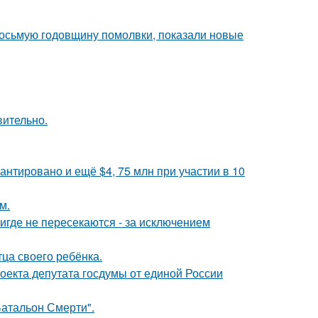
восьмую годовщину помолвки, показали новые
вительно.
антировано и ещё $4, 75 млн при участии в 10
м.
где не пересекаются - за исключением
ца своего ребёнка.
оекта депутата госдумы от единой России
атальон Смерти".