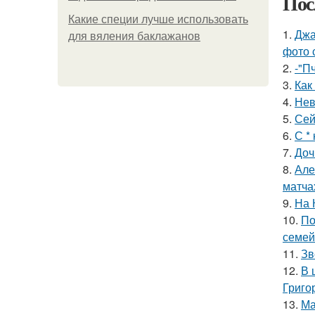
Пос
Какие специи лучше использовать
1.
Джа
для вяления баклажанов
фото 
2.
-"П
3.
Как
4.
Нев
5.
Сей
6.
С *
7.
Доч
8.
Але
матча
9.
На 
10.
По
семей
11.
Зв
12.
В 
Григо
13.
Ма