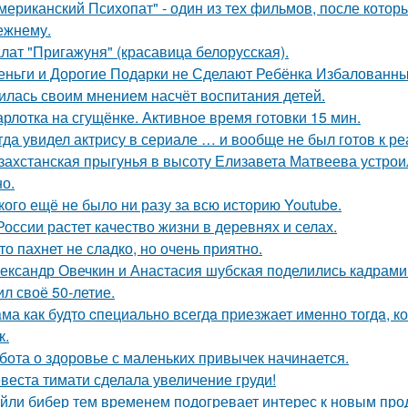
мериканский Психопат" - один из тех фильмов, после котор
ежнему.
лат "Пригажуня" (красавица белорусская).
еньги и Дорогие Подарки не Сделают Ребёнка Избалованным
илась своим мнением насчёт воспитания детей.
рлотка на сгущёнке. Активное время готовки 15 мин.
гда увидел актрису в сериале … и вообще не был готов к ре
захстанская прыгунья в высоту Елизавета Матвеева устроил
но.
кого ещё не было ни разу за всю историю Youtube.
России растет качество жизни в деревнях и селах.
то пахнет не сладко, но очень приятно.
ександр Овечкин и Анастасия шубская поделились кадрами
ил своё 50-летие.
ма как будто cпециально всегдa приезжает имeнно тогдa, к
к.
бота о здоровье с маленьких привычек начинается.
веста тимати сделала увеличение груди!
йли бибер тем временем подогревает интерес к новым про