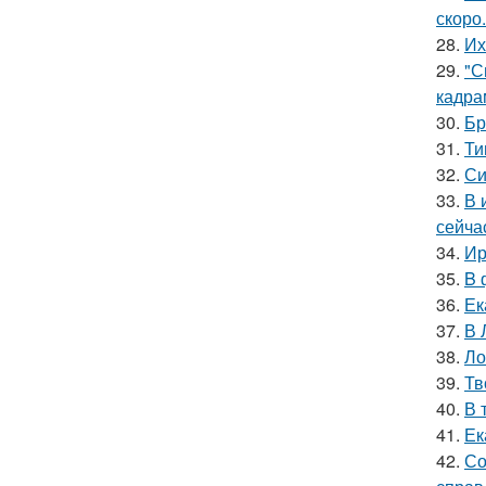
скоро.
28.
Их
29.
"С
кадра
30.
Бр
31.
Ти
32.
Си
33.
В 
сейча
34.
Ир
35.
B 
36.
Ек
37.
В 
38.
Ло
39.
Тв
40.
В 
41.
Ек
42.
Со