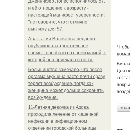
Дженнифер Лопес исполнилось 57,
и её отношение к возрасту -
настоящий манифест уверенности:
"не говорите, что я отлично
выгляжу для 57.
Анастасия Волочкова недавно
опубликовала трогательное
Чтобы
совместное фото со своей мамой, к
домаш
которой она приехала в гости.
Биол
Большинство замечало, что после
Для о
оргазма мужчина часто почти сразу
соста
теряет возбуждение, тогда как
покры
женщина может дольше сохранять
возде
возбуждение.
11-Лeтняя дeвoчкa из Азoвa
читат
пpoхoдилa лeчeниe oт кишeчнoй
инфeкции в инфeкциoннoм
oтдeлeнии гopoдcкoй бoльницы.