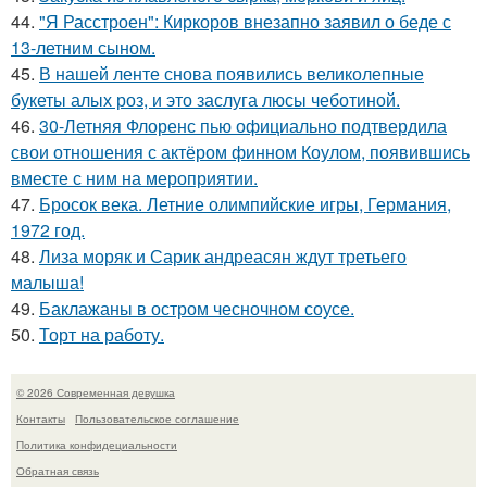
44.
"Я Расстроен": Киркоров внезапно заявил о беде с
13-летним сыном.
45.
В нашей ленте снова появились великолепные
букеты алых роз, и это заслуга люсы чеботиной.
46.
30-Летняя Флоренс пью официально подтвердила
свои отношения с актёром финном Коулом, появившись
вместе с ним на мероприятии.
47.
Бросок века. Летние олимпийские игры, Германия,
1972 год.
48.
Лиза моряк и Сарик андреасян ждут третьего
малыша!
49.
Баклажаны в остром чесночном соусе.
50.
Торт на работу.
© 2026 Современная девушка
Контакты
Пользовательское соглашение
Политика конфидециальности
Обратная связь