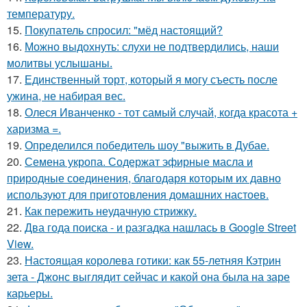
температуру.
15.
Покупатель спросил: "мёд настоящий?
16.
Можно выдохнуть: слухи не подтвердились, наши
молитвы услышаны.
17.
Единственный торт, который я могу съесть после
ужина, не набирая вес.
18.
Олеся Иванченко - тот самый случай, когда красота +
харизма =.
19.
Определился победитель шоу "выжить в Дубае.
20.
Семена укропа. Содержат эфирные масла и
природные соединения, благодаря которым их давно
используют для приготовления домашних настоев.
21.
Как пережить неудачную стрижку.
22.
Два года поиска - и разгадка нашлась в Google Street
View.
23.
Настоящая королева готики: как 55-летняя Кэтрин
зета - Джонс выглядит сейчас и какой она была на заре
карьеры.