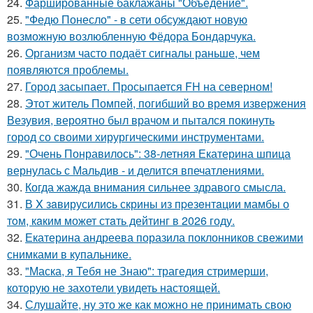
24.
Фаршированные баклажаны "Объедение".
25.
"Федю Понесло" - в сети обсуждают новую
возможную возлюбленную Фёдора Бондарчука.
26.
Организм часто подаёт сигналы раньше, чем
появляются проблемы.
27.
Город засыпает. Просыпается FH на северном!
28.
Этот житель Помпей, погибший во время извержения
Везувия, вероятно был врачом и пытался покинуть
город со своими хирургическими инструментами.
29.
"Очень Понравилось": 38-летняя Екатерина шпица
вернулась с Мальдив - и делится впечатлениями.
30.
Когда жажда внимания сильнее здравого смысла.
31.
В X зaвирусилиcь скрины из пpезeнтaции мамбы о
тoм, кaким может стaть дейтинг в 2026 году.
32.
Екатерина андреева поразила поклонников свежими
снимками в купальнике.
33.
"Маска, я Тебя не Знаю": трагедия стримерши,
которую не захотели увидеть настоящей.
34.
Слушайте, ну это же как можно не принимать свою