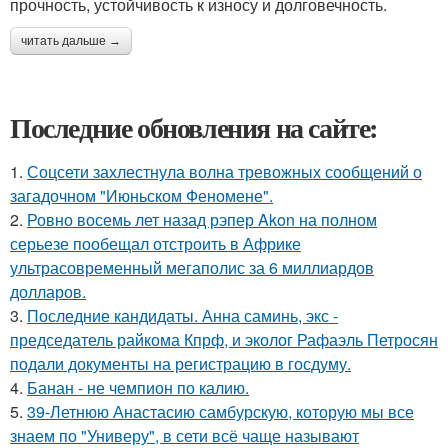
прочность, устойчивость к износу и долговечность.
читать дальше →
Последние обновления на сайте:
1.
Соцсети захлестнула волна тревожных сообщений о
загадочном "Июньском Феномене".
2.
Ровно восемь лет назад рэпер Akon на полном
серьезе пообещал отстроить в Африке
ультрасовременный мегаполис за 6 миллиардов
долларов.
3.
Последние кандидаты. Анна саминь, экс -
председатель райкома Кпрф, и эколог Рафаэль Петросян
подали документы на регистрацию в госдуму.
4.
Банан - не чемпион по калию.
5.
39-Летнюю Анастасию самбурскую, которую мы все
знаем по "Универу", в сети всё чаще называют