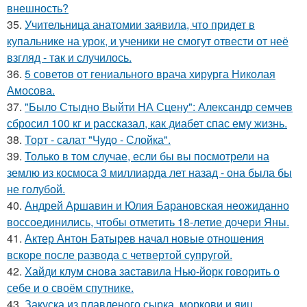
внешность?
35.
Учительница анатомии заявила, что придет в
купальнике на урок, и ученики не смогут отвести от неё
взгляд - так и случилось.
36.
5 советов от гениального врача хирурга Николая
Амосова.
37.
"Было Стыдно Выйти НА Сцену": Александр семчев
сбросил 100 кг и рассказал, как диабет спас ему жизнь.
38.
Торт - салат "Чудо - Слойка".
39.
Только в том случае, если бы вы посмотрели на
землю из космоса 3 миллиарда лет назад - она была бы
не голубой.
40.
Андрей Аршавин и Юлия Барановская неожиданно
воссоединились, чтобы отметить 18-летие дочери Яны.
41.
Актер Антон Батырев начал новые отношения
вскоре после развода с четвертой супругой.
42.
Хайди клум снова заставила Нью-йорк говорить о
себе и о своём спутнике.
43.
Закуска из плавленого сырка, моркови и яиц.