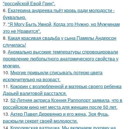
"российской Евой Грин".
6.
Екатерина андреева пьёт кровь ради молодости -
буквально.
7.
"Я Могу Быть Умной, Когда это Нужно, но Мужчинам
это не Нравится".
8.
Какая красивая свадьба у сына Памелы Андерсон
случилась!
9.
Аномально высокие температуры спровоцировали
проявление любопытного анатомического свойства у
мужчин.
10.
Многие привыкли списывать потерю цвета
исключительно на возраст.
11.
Кокорин с возлюбленной и матерью своего ребенка
Дарьей валитовой расстался.
12.
52-Летняя актриса Ксения Раппопорт заявила, что в
российском кино нет места для женщин после 50 лет.
13.
Актер Павел Деревянко и его жена, Зоя Фуць,
раскрыли секрет своей молодости.
14.
Королевская ватрушка. Мы включаем духовку на