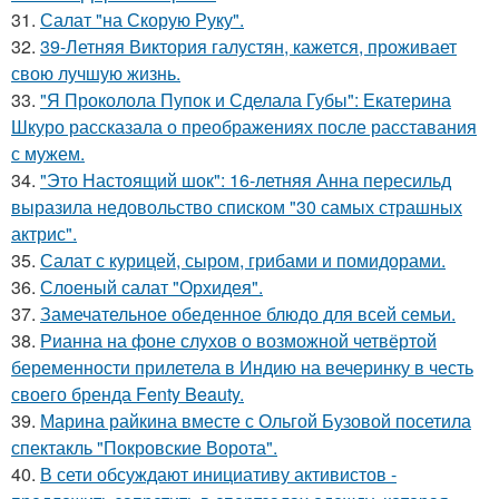
31.
Салат "на Скорую Руку".
32.
39-Летняя Виктория галустян, кажется, проживает
свою лучшую жизнь.
33.
"Я Проколола Пупок и Сделала Губы": Екатерина
Шкуро рассказала о преображениях после расставания
с мужем.
34.
"Это Настоящий шок": 16-летняя Анна пересильд
выразила недовольство списком "30 самых страшных
актрис".
35.
Салат с курицей, сыром, грибами и помидорами.
36.
Слоеный салат "Орхидея".
37.
Замечательное обеденное блюдо для всей семьи.
38.
Рианна на фоне слухов о возможной четвёртой
беременности прилетела в Индию на вечеринку в честь
своего бренда Fenty Beauty.
39.
Марина райкина вместе с Ольгой Бузовой посетила
спектакль "Покровские Ворота".
40.
В сети обсуждают инициативу активистов -