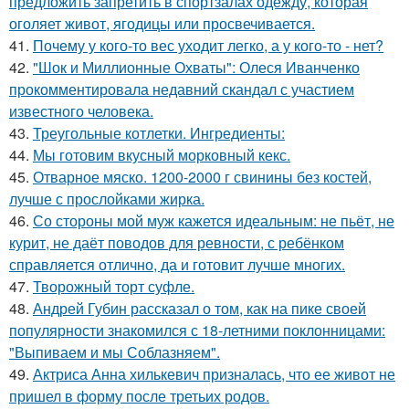
предложить запретить в спортзалах одежду, которая
оголяет живот, ягодицы или просвечивается.
41.
Почему у кого-то вес уходит легко, а у кого-то - нет?
42.
"Шок и Миллионные Охваты": Олеся Иванченко
прокомментировала недавний скандал с участием
известного человека.
43.
Треугольные котлетки. Ингредиенты:
44.
Мы готовим вкусный морковный кекс.
45.
Отварное мяско. 1200-2000 г свинины без костей,
лучше с прослойками жирка.
46.
Со стороны мой муж кажется идеальным: не пьёт, не
курит, не даёт поводов для ревности, с ребёнком
справляется отлично, да и готовит лучше многих.
47.
Творожный торт суфле.
48.
Андрей Губин рассказал о том, как на пике своей
популярности знакомился с 18-летними поклонницами:
"Выпиваем и мы Соблазняем".
49.
Актриса Анна хилькевич призналась, что ее живот не
пришел в форму после третьих родов.