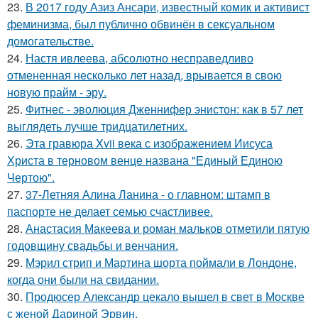
23.
В 2017 году Азиз Ансари, известный комик и активист
феминизма, был публично обвинён в сексуальном
домогательстве.
24.
Настя ивлеева, абсолютно несправедливо
отмененная несколько лет назад, врывается в свою
новую прайм - эру.
25.
Фитнес - эволюция Дженнифер энистон: как в 57 лет
выглядеть лучше тридцатилетних.
26.
Эта гравюра Xvii века с изображением Иисуса
Христа в терновом венце названа "Единый Единою
Чертою".
27.
37-Летняя Алина Ланина - о главном: штамп в
паспорте не делает семью счастливее.
28.
Анастасия Макеева и роман мальков отметили пятую
годовщину свадьбы и венчания.
29.
Мэрил стрип и Мартина шорта поймали в Лондоне,
когда они были на свидании.
30.
Продюсер Александр цекало вышел в свет в Москве
с женой Дариной Эрвин.