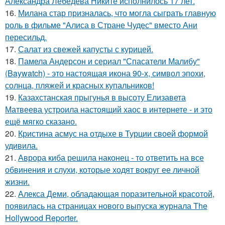
Александра Лебедева Никите исполнилось 17 лет.
16.
Милана стар призналась, что могла сыграть главную
роль в фильме "Алиса в Стране Чудес" вместо Ани
пересильд.
17.
Салат из свежей капусты с курицей.
18.
Памела Андерсон и сериал "Спасатели Малибу"
(Baywatch) - это настоящая икона 90-х, символ эпохи,
солнца, пляжей и красных купальников!
19.
Казахстанская прыгунья в высоту Елизавета
Матвеева устроила настоящий хаос в интернете - и это
ещё мягко сказано.
20.
Кристина асмус на отдыхе в Турции своей формой
удивила.
21.
Аврора киба решила наконец - то ответить на все
обвинения и слухи, которые ходят вокруг ее личной
жизни.
22.
Алекса Деми, обладающая поразительной красотой,
появилась на страницах нового выпуска журнала The
Hollywood Reporter.