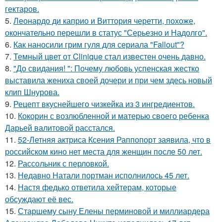
гектаров.
5.
Леонардо ди каприо и Виттория черетти, похоже,
окончательно перешли в статус "Серьезно и Надолго".
6.
Как наносили грим гуля для сериала "Fallout"?
7.
Темный цвет от Clinique стал известен очень давно.
8.
"До свидания! ": Почему любовь успенская жестко
выставила жениха своей дочери и при чем здесь новый
клип Шнурова.
9.
Рецепт вкуснейшего чизкейка из 3 ингредиентов.
10.
Кокорин с возлюбленной и матерью своего ребенка
Дарьей валитовой расстался.
11.
52-Летняя актриса Ксения Раппопорт заявила, что в
российском кино нет места для женщин после 50 лет.
12.
Рассольник с перловкой.
13.
Недавно Натали портман исполнилось 45 лет.
14.
Настя федько ответила хейтерам, которые
обсуждают её вес.
15.
Старшему сыну Елены перминовой и миллиардера