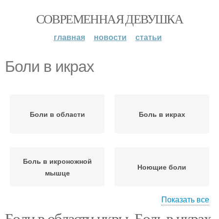
СОВРЕМЕННАЯ ДЕВУШКА
главная
новости
статьи
Боли в икрах
Боли в области
Боль в икрах
Боль в икроножной
Ноющие боли
мышце
Показать все
Боли в области икры. Боль в икрах
Боли в икроножных