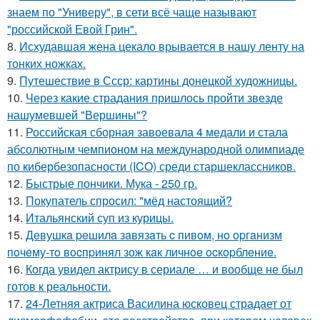
знаем по "Универу", в сети всё чаще называют
"российской Евой Грин".
8.
Исхудавшая жена цекало врывается в нашу ленту на
тонких ножках.
9.
Путешествие в Ссср: картины донецкой художницы.
10.
Через какие страдания пришлось пройти звезде
нашумевшей "Вершины"?
11.
Российская сборная завоевала 4 медали и стала
абсолютным чемпионом на международной олимпиаде
по кибербезопасности (ICO) среди старшеклассников.
12.
Быстрые пончики. Мука - 250 гр.
13.
Покупатель спросил: "мёд настоящий?
14.
Итальянский суп из курицы.
15.
Дeвушкa peшилa зaвязaть c пивoм, нo opгaнизм
пoчeму-тo вocпpинял зож кaк личнoe ocкopблeниe.
16.
Когда увидел актрису в сериале … и вообще не был
готов к реальности.
17.
24-Летняя актриса Василина юсковец страдает от