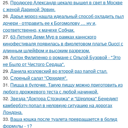
25.
Продюсер Александр цекало вышел в свет в Москве
с женой Дариной Эрвин.
26.
Дарья мороз нашла идеальный способ охладить пыл
дочери - отправить ее к Богомолову … ну и,
соответственно, к мачехе Собчак.
27.
63-Летняя Деми Мур в рамках каннского
кинофестиваля появилась в фиолетовом платье Gucci с
длинным шлейфом и высоким разрезом.
28.
Антон Филипенко о романе с Ольгой Бузовой - "Это
не Было от Чистого Сердца".
29.
Данила козловский во второй раз папой стал.
30.
Слоеный салат "Орхидея".
31.
Пицца в булочке. Такую пиццу можно приготовить из
любого дрожжевого теста с любой начинкой.
32.
Звезда "Доктора Стрэнджа" и "Шерлока" Бенедикт
камбербэтч попал в неловкую ситуацию на дорогах
Лондона.
33.
Ваша кошка после туалета превращается в болид
формулы - 1?