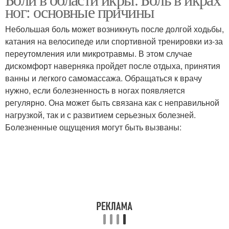
Боли в икре
ног: основные причины
мышцах
Небольшая боль может возникнуть после долгой ходьбы,
катания на велосипеде или спортивной тренировки из-за
переутомления или микротравмы. В этом случае
Опасная боль
Боль в икре
дискомфорт наверняка пройдет после отдыха, принятия
ванны и легкого самомассажа. Обращаться к врачу
нужно, если болезненность в ногах появляется
регулярно. Она может быть связана как с неправильной
Боли в правой ноге
Боли в бедре
нагрузкой, так и с развитием серьезных болезней.
Болезненные ощущения могут быть вызваны:
Боли в ногах
Левая икра
Тянущие боли
Полные икры