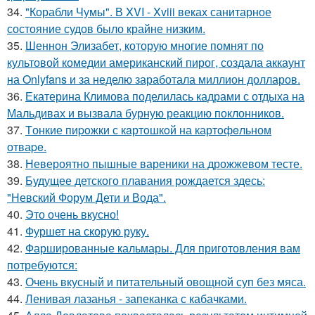
34.
"Корабли Чумы". В XVI - Xviii веках санитарное
состояние судов было крайне низким.
35.
Шеннон Элизабет, которую многие помнят по
культовой комедии американский пирог, создала аккаунт
на Onlyfans и за неделю заработала миллион долларов.
36.
Екатерина Климова поделилась кадрами с отдыха на
Мальдивах и вызвала бурную реакцию поклонников.
37.
Tонкие пиpoжки с кaртoшкoй на картoфeльном
отваpe.
38.
Невероятно пышные вареники на дрожжевом тесте.
39.
Будущее детского плавания рождается здесь:
"Невский Форум Дети и Вода".
40.
Это очень вкусно!
41.
Фуршет на скорую руку.
42.
Фаршированные кальмары. Для приготовления вам
потребуются:
43.
Очень вкусный и питательный овощной суп без мяса.
44.
Ленивая лазанья - запеканка с кабачками.