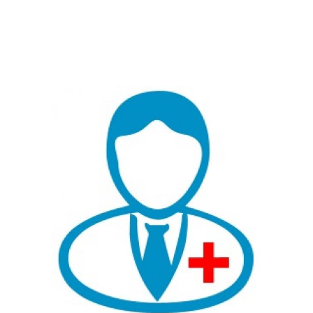
Икра на ноге
Икры на ногах
Большие икры
Икры от природы