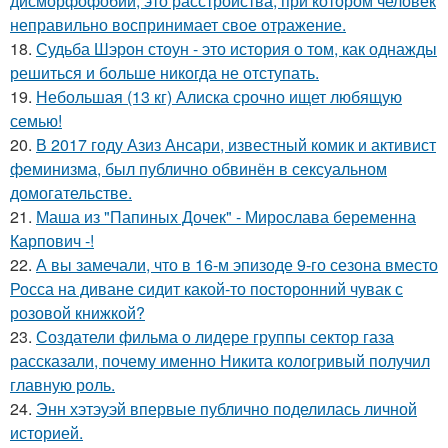
дисморфофобии, это расстройства, при котором человек
неправильно воспринимает свое отражение.
18.
Судьба Шэрон стоун - это история о том, как однажды
решиться и больше никогда не отступать.
19.
Небольшая (13 кг) Алиска срочно ищет любящую
семью!
20.
В 2017 году Азиз Ансари, известный комик и активист
феминизма, был публично обвинён в сексуальном
домогательстве.
21.
Маша из "Папиных Дочек" - Мирослава беременна
Карпович -!
22.
А вы замечали, что в 16-м эпизоде 9-го сезона вместо
Росса на диване сидит какой-то посторонний чувак с
розовой книжкой?
23.
Создатели фильма о лидере группы сектор газа
рассказали, почему именно Никита кологривый получил
главную роль.
24.
Энн хэтэуэй впервые публично поделилась личной
историей.