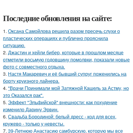
Последние обновления на сайте:
1.
Оксана Самойлова решила разом пресечь слухи о
пластических операциях и публично прояснила
ситуацию.
2.
Джастин и хейли бибер, которые в прошлом месяце
отметили восьмую годовщину помолвки, показали новые
фото с совместного отдыха.
3.
Настя Макаревич и её бывший супруг поженились на
борту круизного лайнера.
4.
"Врачи Принимали мой Затяжной Кашель за Астму, но
это Оказался рак".
5.
Эффект "Эльфийской" внешности: как похудение
изменило Дарину Эрвин.
6.
Свадьба Бородиной: белый дресс - код для всех,
кружево - только у невесты.
7.
39-Летнюю Анастасию самбурскую, которую мы все