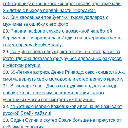
себя хронику с каннского кинофестиваля, где отмечали
25-летие с выхода первой части "Форсажа".
27.
Ким кардашьян требует 167 тысяч долларов с
мужчины за ошибку с его фото.
28.
Рианна на фоне слухов о возможной четвёртой
беременности прилетела в Индию на вечеринку в честь
своего бренда Fenty Beauty.
29.
Ice Spice снова обсуждают в сети - на этот раз из-за
фото, где она показала фигуру без идеальных ракурсов
и жёсткой ретуши.
30.
55-Летняя актриса Дениз Ричардс, секс - символ 90-х,
смогла вернуть свою молодость и естественную красоту.
31.
В зоопарке сан - Диего сотрудники поднесли выдр
поближе к посетителям во время лекции, чтобы
участники смогли рассмотреть их получше.
32.
41-Летнюю Марию Кожевникову всё чаще называют
русской Блейк лайвли!
33.
Сидни Суини и скутер Браун больше не прячутся от
публики в соцсетях.