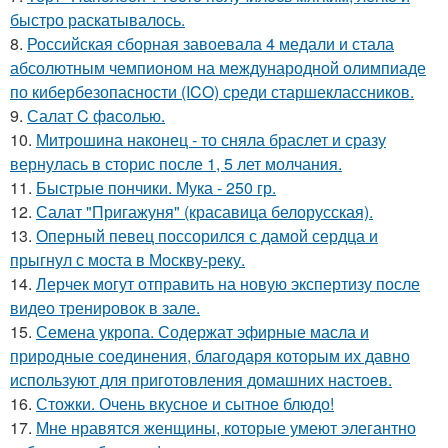
быстро раскатывалось.
8.
Российская сборная завоевала 4 медали и стала
абсолютным чемпионом на международной олимпиаде
по кибербезопасности (ICO) среди старшеклассников.
9.
Салат C фaсoлью.
10.
Митрошина наконец - то сняла браслет и сразу
вернулась в сторис после 1, 5 лет молчания.
11.
Быстрые пончики. Мука - 250 гр.
12.
Салат "Пригажуня" (красавица белорусская).
13.
Оперный певец поссорился с дамой сердца и
прыгнул с моста в Москву-реку.
14.
Лерчек могут отправить на новую экспертизу после
видео тренировок в зале.
15.
Семена укропа. Содержат эфирные масла и
природные соединения, благодаря которым их давно
используют для приготовления домашних настоев.
16.
Стожки. Очень вкусное и сытное блюдо!
17.
Мне нравятся женщины, которые умеют элегантно