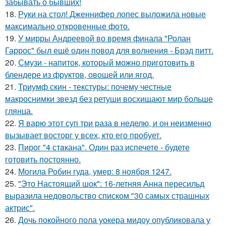
забывать о бывших!
18.
Руки на стол! Дженнифер лопес выложила новые
максимально откровенные фото.
19.
У мирры Андреевой во время финала "Ролан
Гаррос" был ещё один повод для волнения - Брэд питт.
20.
Смузи - напиток, который можно приготовить в
блендере из фруктов, овощей или ягод.
21.
Триумф скин - текстуры: почему честные
макроснимки звезд без ретуши восхищают мир больше
глянца.
22.
Я варю этот суп три раза в неделю, и он неизменно
вызывает восторг у всех, кто его пробует.
23.
Пирог "4 стaкана". Один раз испечете - будете
готовить постоянно.
24.
Могила Робин гуда, умер: 8 ноября 1247.
25.
"Это Настоящий шок": 16-летняя Анна пересильд
выразила недовольство списком "30 самых страшных
актрис".
26.
Дочь покойного пола уокера мидоу опубликовала у