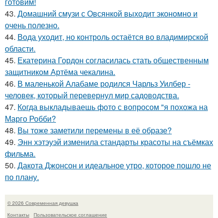
готовим!
43.
Домашний смузи с Овсянкой выходит экономно и
очень полезно.
44.
Вода уходит, но контроль остаётся во владимирской
области.
45.
Екатерина Гордон согласилась стать общественным
защитником Артёма чекалина.
46.
В маленькой Алабаме родился Чарльз Уилбер -
человек, который перевернул мир садоводства.
47.
Когда выкладываешь фото с вопросом "я похожа на
Марго Робби?
48.
Вы тоже заметили перемены в её образе?
49.
Энн хэтэуэй изменила стандарты красоты на съёмках
фильма.
50.
Дакота Джонсон и идеальное утро, которое пошло не
по плану.
© 2026 Современная девушка
Контакты
Пользовательское соглашение