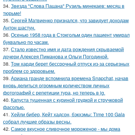
34.
Звезда "Слова Пацана" Рузиль минекаев: месяц в
тюрьме!
35.
Сергей Матвиенко признался, что завидует доходам
Антон шастун.
36.
Осенью 1958 года в Стокгольм один пациент умирал
буквально по часам.
37.
Стало известно имя и дата рождения скрываемой
дочери Алексея Пиманова и Ольги Погодиной.
38.
Том харди берет бессрочный отпуск из-за серьезных
проблем со здоровьем.
39.
Ариана гранде вспомнила времена Snapchat, начав
вновь делиться огромным количеством личных
фотографий с репетиции тура, но теперь в ig.
40.
Капуста тушенная с куриной грудкой и стручковой
фасолью.
41.
Хейли бибер, Кейт хадсон, бэкхэмы: Time 100 Gala
собрал лучшие образы весны.
42.
Самое вкусное сливочное мороженое - мы дома