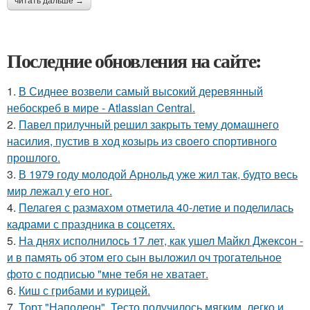
читать дальше →
Последние обновления на сайте:
1.
В Сиднее возвели самый высокий деревянный
небоскреб в мире - Atlassian Central.
2.
Павел прилучный решил закрыть тему домашнего
насилия, пустив в ход козырь из своего спортивного
прошлого.
3.
В 1979 году молодой Арнольд уже жил так, будто весь
мир лежал у его ног.
4.
Пелагея с размахом отметила 40-летие и поделилась
кадрами с праздника в соцсетях.
5.
На днях исполнилось 17 лет, как ушел Майкл Джексон -
и в память об этом его сын выложил оч трогательное
фото с подписью "мне тебя не хватает.
6.
Киш с грибами и курицей.
7.
Торт "Наполеон". Тесто получилось мягким, легко и