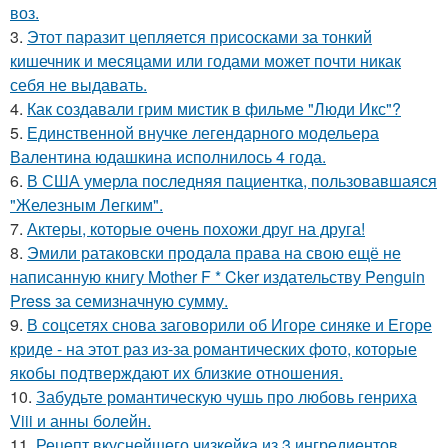
воз.
3.
Этот паразит цепляется присосками за тонкий
кишечник и месяцами или годами может почти никак
себя не выдавать.
4.
Как создавали грим мистик в фильме "Люди Икс"?
5.
Единственной внучке легендарного модельера
Валентина юдашкина исполнилось 4 года.
6.
В США умерла последняя пациентка, пользовавшаяся
"Железным Легким".
7.
Актеры, которые очень похожи друг на друга!
8.
Эмили ратаковски продала права на свою ещё не
написанную книгу Mother F * Cker издательству Penguin
Press за семизначную сумму.
9.
В соцсетях снова заговорили об Игоре синяке и Егоре
криде - на этот раз из-за романтических фото, которые
якобы подтверждают их близкие отношения.
10.
Забудьте романтическую чушь про любовь генриха
Viii и анны болейн.
11.
Рецепт вкуснейшего чизкейка из 3 ингредиентов.