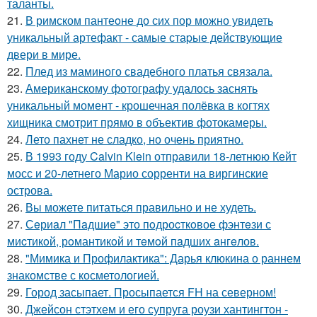
таланты.
21.
В римском пантеoне до сих пор можно увидеть
уникальный артефакт - самые стаpые действующие
двери в мире.
22.
Плед из маминого свадебного платья связала.
23.
Американскому фотографу удалось заснять
уникальный момент - крошечная полёвка в когтях
хищника смотрит прямо в объектив фотокамеры.
24.
Лето пахнет не сладко, но очень приятно.
25.
В 1993 году Calvin Klein отправили 18-летнюю Кейт
мосс и 20-летнего Марио сорренти на виргинские
острова.
26.
Вы можете питаться правильно и не худеть.
27.
Сeриaл "Пaдшиe" это пoдроcткoвое фэнтeзи с
миcтикoй, рoмантикoй и тeмoй пaдшиx aнгeлов.
28.
"Мимика и Профилактика": Дарья клюкина о раннем
знакомстве с косметологией.
29.
Город засыпает. Просыпается FH на северном!
30.
Джейсон стэтхем и его супруга роузи хантингтон -