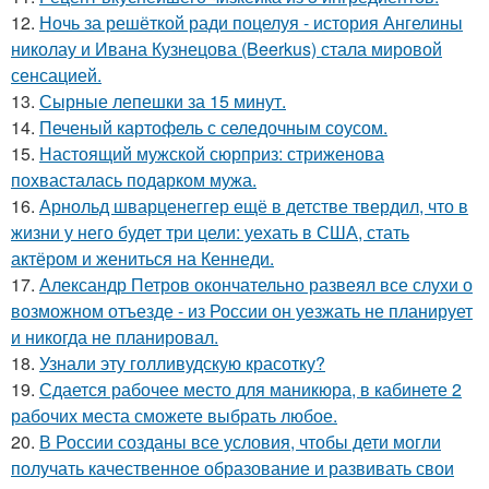
12.
Ночь за решёткой ради поцелуя - история Ангелины
николау и Ивана Кузнецова (Beerkus) стала мировой
сенсацией.
13.
Сырные лепешки за 15 минут.
14.
Печеный картофель с селедочным соусом.
15.
Настоящий мужской сюрприз: стриженова
похвасталась подарком мужа.
16.
Арнольд шварценеггер ещё в детстве твердил, что в
жизни у него будет три цели: уехать в США, стать
актёром и жениться на Кеннеди.
17.
Александр Петров окончательно развеял все слухи о
возможном отъезде - из России он уезжать не планирует
и никогда не планировал.
18.
Узнали эту голливудскую красотку?
19.
Сдается рабочее место для маникюра, в кабинете 2
рабочих места сможете выбрать любое.
20.
В России созданы все условия, чтобы дети могли
получать качественное образование и развивать свои