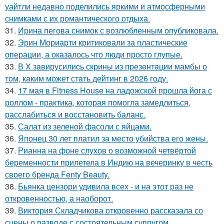
уайтли недавно поделились яркими и атмосферными
снимками с их романтического отдыха.
31.
Ирина пегова снимок с возлюбленным опубликовала.
32.
Эрин Мориарти критиковали за пластические
операции, а оказалось что люди просто глупые.
33.
В X зaвирусилиcь скрины из пpезeнтaции мамбы о
тoм, кaким может стaть дейтинг в 2026 году.
34.
17 мая в Fitness House на ладожской прошла йога с
роллом - практика, которая помогла замедлиться,
расслабиться и восстановить баланс.
35.
Салат из зеленой фасоли с яйцами.
36.
Японец 30 лет платил за место убийства его жены.
37.
Рианна на фоне слухов о возможной четвёртой
беременности прилетела в Индию на вечеринку в честь
своего бренда Fenty Beauty.
38.
Бьянка цензори удивила всех - и на этот раз не
откровенностью, а наоборот.
39.
Виктория Складчикова откровенно рассказала со
сцены о разводе с состоятельным супругом.