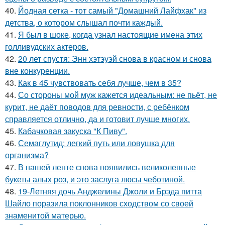
40.
Йодная сетка - тот самый "Домашний Лайфхак" из
детства, о котором слышал почти каждый.
41.
Я был в шоке, когда узнал настоящие имена этих
голливудских актеров.
42.
20 лет спустя: Энн хэтэуэй снова в красном и снова
вне конкуренции.
43.
Как в 45 чувствовать себя лучше, чем в 35?
44.
Со стороны мой муж кажется идеальным: не пьёт, не
курит, не даёт поводов для ревности, с ребёнком
справляется отлично, да и готовит лучше многих.
45.
Кабачковая закуска "К Пиву".
46.
Семаглутид: легкий путь или ловушка для
организма?
47.
В нашей ленте снова появились великолепные
букеты алых роз, и это заслуга люсы чеботиной.
48.
19-Летняя дочь Анджелины Джоли и Брэда питта
Шайло поразила поклонников сходством со своей
знаменитой матерью.