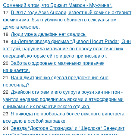
Сомнений в том, что Брижит Макрон - Мужчина".
17.
В 2017 году Азиз Ансари, известный комик и активист
феминизма, был публично обвинён в сексуальном
домогательстве.
18.
Люди уже а дельфин нет сдались.
19.
43-Летняя звезда фильма "Дьявол Носит Prada", Энн
хэтэуэй, нарушила молчание по поводу пластических
операций, которые ей то и дело приписывают.
20.
Забота о здоровье с маленьких привычек
начинается.
21.
Ваня дмитриенко сделал предложение Ане
пересильд?
22.
Джейсон стэтхем и его супруга роузи хантингтон -
уайтли недавно поделились яркими и атмосферными
снимками с их романтического отдыха.
23.
Я никогда не пробовала более вкусного винегрета:
всё дело в особой заправке.
24.
Звезда "Доктора Стрэнджа" и "Шерлока" Бенедикт