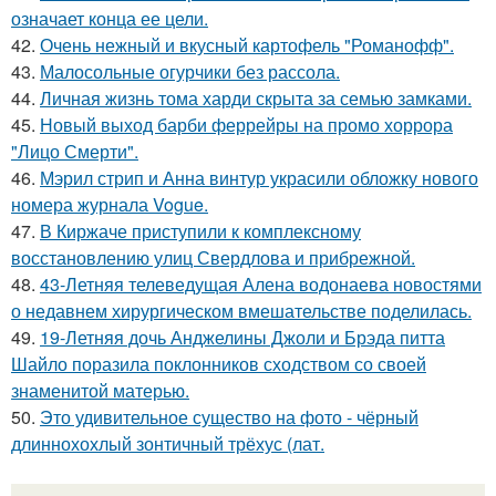
означает конца ее цели.
42.
Очень нежный и вкусный картофель "Романофф".
43.
Малосольные огурчики без рассола.
44.
Личная жизнь тома харди скрыта за семью замками.
45.
Новый выход барби феррейры на промо хоррора
"Лицо Смерти".
46.
Мэрил стрип и Анна винтур украсили обложку нового
номера журнала Vogue.
47.
В Киржаче приступили к комплексному
восстановлению улиц Свердлова и прибрежной.
48.
43-Летняя телеведущая Алена водонаева новостями
о недавнем хирургическом вмешательстве поделилась.
49.
19-Летняя дочь Анджелины Джоли и Брэда питта
Шайло поразила поклонников сходством со своей
знаменитой матерью.
50.
Это удивительное существо на фото - чёрный
длиннохохлый зонтичный трёхус (лат.