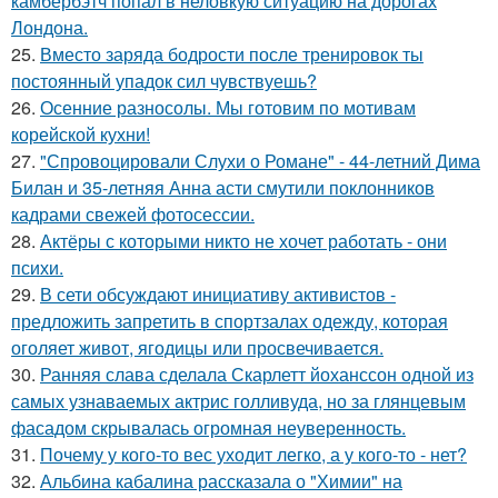
камбербэтч попал в неловкую ситуацию на дорогах
Лондона.
25.
Вместо заряда бодрости после тренировок ты
постоянный упадок сил чувствуешь?
26.
Осенние разносолы. Мы готовим по мотивам
корейской кухни!
27.
"Спровоцировали Слухи о Романе" - 44-летний Дима
Билан и 35-летняя Анна асти смутили поклонников
кадрами свежей фотосессии.
28.
Актёры с которыми никто не хочет работать - они
психи.
29.
В сети обсуждают инициативу активистов -
предложить запретить в спортзалах одежду, которая
оголяет живот, ягодицы или просвечивается.
30.
Ранняя слава сделала Скарлетт йоханссон одной из
самых узнаваемых актрис голливуда, но за глянцевым
фасадом скрывалась огромная неуверенность.
31.
Почему у кого-то вес уходит легко, а у кого-то - нет?
32.
Альбина кабалина рассказала о "Химии" на