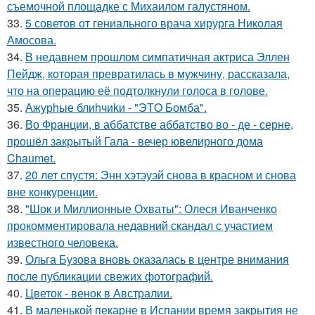
съемочной площадке с Михаилом галустяном.
33.
5 советов от гениального врача хирурга Николая
Амосова.
34.
В недавнем прошлом симпатичная актриса Эллен
Пейдж, которая превратилась в мужчину, рассказала,
что на операцию её подтолкнули голоса в голове.
35.
Ажурhые блиhчиkи - "ЭТO Бомба".
36.
Во Франции, в аббатстве аббатство во - де - серне,
прошёл закрытый Гала - вечер ювелирного дома
Chaumet.
37.
20 лет спустя: Энн хэтэуэй снова в красном и снова
вне конкуренции.
38.
"Шок и Миллионные Охваты": Олеся Иванченко
прокомментировала недавний скандал с участием
известного человека.
39.
Ольга Бузова вновь оказалась в центре внимания
после публикации свежих фотографий.
40.
Цветок - венок в Австралии.
41.
В маленькой пекарне в Испании время закрытия не