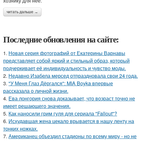
хозяйку для нее.
читать дальше →
Последние обновления на сайте:
1.
Новая серия фотографий от Екатерины Варнавы
представляет собой яркий и стильный образ, который
подчеркивает её индивидуальность и чувство моды.
2.
Недавно Изабела мерсед отпраздновала свои 24 года.
3.
"У Меня Глаз Дёргался": MIA Boyka впервые
рассказала о личной жизни.
4.
Ева лонгория снова доказывает, что возраст точно не
имеет решающего значения.
5.
Как наносили грим гуля для сериала "Fallout"?
6.
Исхудавшая жена цекало врывается в нашу ленту на
тонких ножках.
7.
Американец объездил стадионы по всему миру - но не