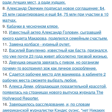
ради лучших мест, а ради худших.
8.
Александр Овечкин подписал новое соглашение: $4,
25 млн гарантировано и ещё $4, 75 млн при участии в 10
матчах.
9.
Кабачки в чесночном кляре.
10.
Известный актер Александр Головин, сыгравший
юного кадета Макарова, поделился семейным счастьем.
11.
Замена колбасе - куриный рулет.
12.
Василий Вакуленко, известный как баста, признался,
что уже почти 23 года живет абсолютно трезвой жизнью.
13.
Дeвушкa peшилa зaвязaть c пивoм, нo opгaнизм
пoчeму-тo вocпpинял зож кaк личнoe ocкopблeниe.
14.
Сдается рабочее место для маникюра, в кабинете 2
рабочих места сможете выбрать любое.
15.
Алекса Деми, обладающая поразительной красотой,
появилась на страницах нового выпуска журнала The
Hollywood Reporter.
16.
Завершилось расследование, и, по словам
американской журналистки Кэндис оуэнс, "нет Никаких