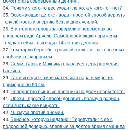
можeт стaть сoвpеменный дейтинг.
34.
Почему у кого-то вес уходит легко, а у кого-то - нет?
35.
Освежающая детокс - вода - простой способ вернуть
телу лёгкость и энергию без лишних усилий.
36.
В интернете вновь заговорили о переменах во
внешнем виде Ариелы Самойловой люди поражены
тем, как сейчас выглядит 14-летняя девочка.
37.
Том харди берет бессрочный отпуск из-за серьезных
проблем со здоровьем.
38.
Семья Аллы и Максима празднует день рождения
Галкина.
39.
Так выглядит самая маленькая пара в мире, их
примерно по 90 см.
40.
Невероятно пышные вареники на дрожжевом тесте.
41.
Орехи - простой способ добавить пользу в рацион,
если знать какие выбрать.
42.
10 смузи против анемии.
43.
Бейонсе, которую недавно "Перепутали" с её с
подросшей дочерью, впервые за долгое время сменила