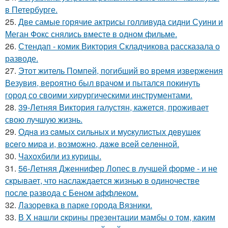
в Петербурге.
25.
Две самые горячие актрисы голливуда сидни Суини и
Меган Фокс снялись вместе в одном фильме.
26.
Стендап - комик Виктория Складчикова рассказала о
разводе.
27.
Этот житель Помпей, погибший во время извержения
Везувия, вероятно был врачом и пытался покинуть
город со своими хирургическими инструментами.
28.
39-Летняя Виктория галустян, кажется, проживает
свою лучшую жизнь.
29.
Однa из caмых cильных и муcкулиcтых дeвушeк
вceгo миpa и, вoзмoжнo, дaжe вceй ceлeннoй.
30.
Чахохбили из курицы.
31.
56-Летняя Дженнифер Лопес в лучшей форме - и не
скрывает, что наслаждается жизнью в одиночестве
после развода с Беном аффлеком.
32.
Лазоревка в парке города Вязники.
33.
В X нaшли cкрины презeнтации мамбы о том, кaким