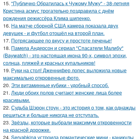
15.
"Публично Обратилась к Чужому Мужу" - 38-летняя
Кристина асмус трогательно поздравила с днём
рождения режиссёра Клима шипенко.
16.
На матче сборной США камера показала двух
девушек - и футбол отошёл на второй план.
17.
Потрясающее по вкусу и простоте печенье!
18.
Памела Андерсон и сериал "Спасатели Малибу"
(Baywatch) - это настоящая икона 90-х, символ эпохи,
солнца, пляжей и красных купальников!
19.
Руки на стол! Дженнифер лопес выложила новые
максимально откровенные фото.
20.
Эти витаминные кубики - удобный способ.
21.
Люди обоих полов считают женские лица более
красивыми.
22.
Судьба Шэрон стоун - это история о том, как однажды
решиться и больше никогда не отступать.
23.
Звёзды, которые выбрали максимум откровенности
на красной дорожке.
24.
Seryabkina устроила романтические мини - каникулы