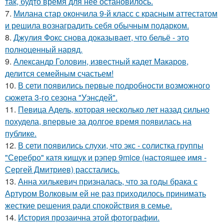
так, будто время для неё остановилось.
7.
Милана стар окончила 9-й класс с красным аттестатом
и решила вознаградить себя обычным подарком.
8.
Джулия Фокс снова доказывает, что бельё - это
полноценный наряд.
9.
Александр Головин, известный кадет Макаров,
делится семейным счастьем!
10.
В сети появились первые подробности возможного
сюжета 3-го сезона "Уэнсдей".
11.
Певица Адель, которая несколько лет назад сильно
похудела, впервые за долгое время появилась на
публике.
12.
В сети появились слухи, что экс - солистка группы
"Серебро" катя кищук и рэпер 9mice (настоящее имя -
Сергей Дмитриев) расстались.
13.
Анна хилькевич призналась, что за годы брака с
Артуром Волковым ей не раз приходилось принимать
жесткие решения ради спокойствия в семье.
14.
История прозаична этой фотографии.