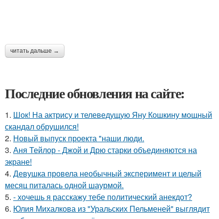
читать дальше →
Последние обновления на сайте:
1.
Шок! На актрису и телеведущую Яну Кошкину мощный
скандал обрушился!
2.
Новый выпуск проекта "наши люди.
3.
Аня Тейлор - Джой и Дрю старки объединяются на
экране!
4.
Девушка провела необычный эксперимент и целый
месяц питалась одной шаурмой.
5.
- хочешь я расскажу тебе политический анекдот?
6.
Юлия Михалкова из "Уральских Пельменей" выглядит