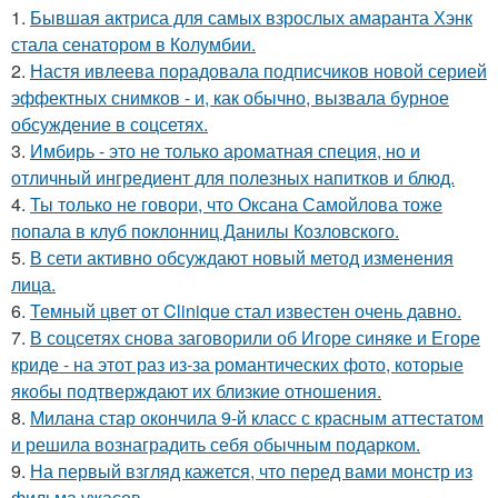
1.
Бывшая актриса для самых взрослых амаранта Хэнк
стала сенатором в Колумбии.
2.
Настя ивлеева порадовала подписчиков новой серией
эффектных снимков - и, как обычно, вызвала бурное
обсуждение в соцсетях.
3.
Имбирь - это не только ароматная специя, но и
отличный ингредиент для полезных напитков и блюд.
4.
Ты только не говори, что Оксана Самойлова тоже
попала в клуб поклонниц Данилы Козловского.
5.
В сети активно обсуждают новый метод изменения
лица.
6.
Темный цвет от Clinique стал известен очень давно.
7.
В соцсетях снова заговорили об Игоре синяке и Егоре
криде - на этот раз из-за романтических фото, которые
якобы подтверждают их близкие отношения.
8.
Милана стар окончила 9-й класс с красным аттестатом
и решила вознаградить себя обычным подарком.
9.
На первый взгляд кажется, что перед вами монстр из
фильма ужасов.