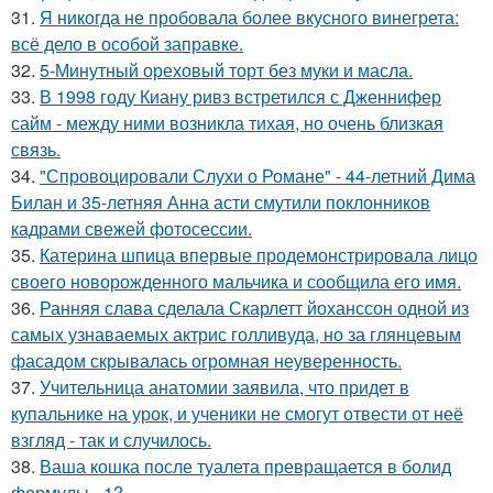
31.
Я никогда не пробовала более вкусного винегрета:
всё дело в особой заправке.
32.
5-Минутный ореховый торт без муки и масла.
33.
В 1998 году Киану ривз встретился с Дженнифер
сайм - между ними возникла тихая, но очень близкая
связь.
34.
"Спровоцировали Слухи о Романе" - 44-летний Дима
Билан и 35-летняя Анна асти смутили поклонников
кадрами свежей фотосессии.
35.
Катерина шпица впервые продемонстрировала лицо
своего новорожденного мальчика и сообщила его имя.
36.
Ранняя слава сделала Скарлетт йоханссон одной из
самых узнаваемых актрис голливуда, но за глянцевым
фасадом скрывалась огромная неуверенность.
37.
Учительница анатомии заявила, что придет в
купальнике на урок, и ученики не смогут отвести от неё
взгляд - так и случилось.
38.
Ваша кошка после туалета превращается в болид
формулы - 1?