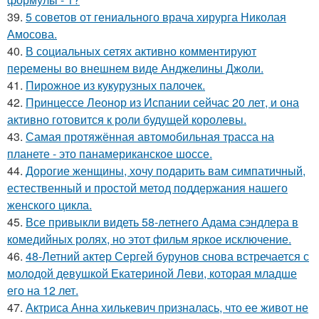
39.
5 советов от гениального врача хирурга Николая
Амосова.
40.
В социальных сетях активно комментируют
перемены во внешнем виде Анджелины Джоли.
41.
Пирожное из кукурузных палочек.
42.
Принцессе Леонор из Испании сейчас 20 лет, и она
активно готовится к роли будущей королевы.
43.
Самая протяжённая автомобильная трасса на
планете - это панамериканское шоссе.
44.
Дорогие женщины, хочу подарить вам симпатичный,
естественный и простой метод поддержания нашего
женского цикла.
45.
Все привыкли видеть 58-летнего Адама сэндлера в
комедийных ролях, но этот фильм яркое исключение.
46.
48-Летний актер Сергей бурунов снова встречается с
молодой девушкой Екатериной Леви, которая младше
его на 12 лет.
47.
Актриса Анна хилькевич призналась, что ее живот не