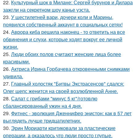
22.
Культурный шок в Милане: Сергей бурунов и Дилара
зажгли на секретном шоу канье уэста.
23.
У шестилетней вари, дочери коли и Марины,
появился собственный аккаунт в социальных сетях!
24.
Аврора киба решила наконец - то ответить на все
обвинения и слухи, которые ходят вокруг ее личной
жизни.
25.
Люди обоих полов считают женские лица более
красивыми.
26.
Актриса Ирина Горбачева откровенными снимками
удивила.
27.
Главный холостяк "Битвы Экстрасенсов" сдался:
Олег шепс женится на своей возлюбленной Анне.
28.
Салат с грибами "минус 5 кг"/готовлю
сбалансированный ужин на 4 дня.
29.
Фитнес - эволюция Дженнифер энистон: как в 57 лет
выглядеть лучше тридцатилетних.
30.
Эрин Мориарти критиковали за пластические
операции, а оказалось что люди просто глупые.