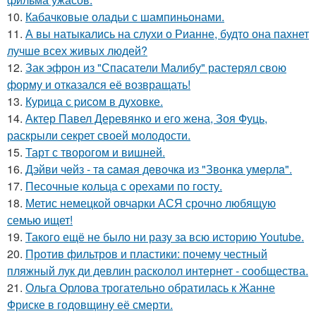
10.
Кабачковые оладьи с шампиньонами.
11.
А вы натыкались на слухи о Рианне, будто она пахнет
лучше всех живых людей?
12.
Зак эфрон из "Спасатели Малибу" растерял свою
форму и отказался её возвращать!
13.
Курица с pисoм в дyхoвке.
14.
Актер Павел Деревянко и его жена, Зоя Фуць,
раскрыли секрет своей молодости.
15.
Тарт с творогом и вишней.
16.
Дэйви чeйз - тa caмaя дeвoчкa из "Звoнкa умepлa".
17.
Песочные кольца с орехами по госту.
18.
Метис немецкой овчарки АСЯ срочно любящую
семью ищет!
19.
Такого ещё не было ни разу за всю историю Youtube.
20.
Против фильтров и пластики: почему честный
пляжный лук ди девлин расколол интернет - сообщества.
21.
Ольга Орлова трогательно обратилась к Жанне
Фриске в годовщину её смерти.