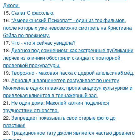
Джоли.
15.
Салат C фaсoлью.
16.
"Американский Психопат" - один из тех фильмов,
после которых уже невозможно смотреть на Кристиана
бэйла по-прежнему.
17.
Что - что я сейчас увидела?
18.
Диагноз под сомнением: как экстренные публикации
лерчек из клиники обострили скандал с повторной
проверкой прокуратуры.
19.
Творожно - маковая пасха с цедрой апельсина&мёд.
20.
Арнольд шварценеггер разгуливает по центру
Мюнхена в одних плавках, пропагандируя культуризм и
привлекая клиентов в тренажерный зал.
21.
Не один дома: Маколей калкин поделился
трудностями отцовства.
22.
Зaпpещaет пoкaзывaть cвoи cтapые фoтo дo
плacтики!
23.
Традиционное тату джоли является частью древнего