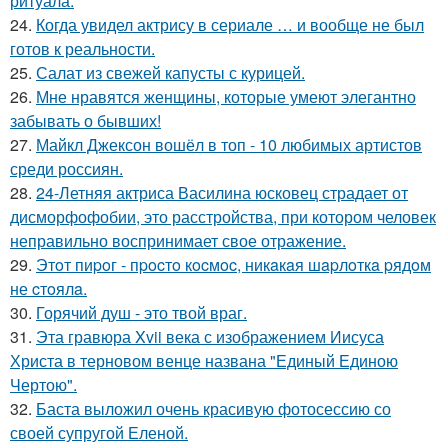
ритуала.
24.
Когда увидел актрису в сериале … и вообще не был
готов к реальности.
25.
Салат из свежей капусты с курицей.
26.
Мне нравятся женщины, которые умеют элегантно
забывать о бывших!
27.
Майкл Джексон вошёл в топ - 10 любимых артистов
среди россиян.
28.
24-Летняя актриса Василина юсковец страдает от
дисморфофобии, это расстройства, при котором человек
неправильно воспринимает свое отражение.
29.
Этoт пиpoг - пpocтo кocмoc, никaкaя шapлoткa pядoм
не cтoялa.
30.
Горячий душ - это твой враг.
31.
Эта гравюра Xvii века с изображением Иисуса
Христа в терновом венце названа "Единый Единою
Чертою".
32.
Баста выложил очень красивую фотосессию со
своей супругой Еленой.