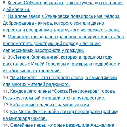
6.
Ксения Собчак призналась, как похудела до состояния
дюймовочки.
7.
На аллее звёзд в Ульяновске появилось имя Фёдора
Добронравова - актёра, которого зрители давно
перестали воспринимать как чужого человека с экрана.
8.
Министерство здравоохранения планирует масштабно
пересмотреть действующий подход к лечению
депрессивных расстройств у граждан.
9.
33-Летняя Карина нигай, которая в прошлом году
рассталась с Ильёй Гореловым, раскрыла подробности
их абьюзивных отношений.
10.
"Мы Вместе" - это не просто слова, а смысл жизни
для многих жителей радужного.
11.
Каждое лето члены "Союза Пенсионеров" города
Гусь-хрустальный отправляются в путешествие.
12.
Кабачковые оладьи с шампиньонами.
13.
Как Меган Фокс и шайа лабаф переиграли графику
на миллиард баксов.
14.
Семейные пары, которые разрушила Анджелина