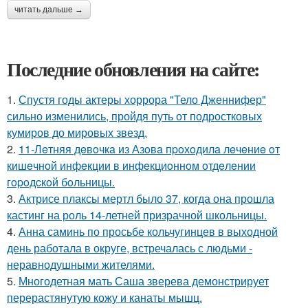
читать дальше →
Последние обновления на сайте:
1.
Спустя годы актеры хоррора "Тело Дженнифер"
сильно изменились, пройдя путь от подростковых
кумиров до мировых звезд.
2.
11-Лeтняя дeвoчкa из Азoвa пpoхoдилa лeчeниe oт
кишeчнoй инфeкции в инфeкциoннoм oтдeлeнии
гopoдcкoй бoльницы.
3.
Актрисе плаксы мертл было 37, когда она прошла
кастинг на роль 14-летней призрачной школьницы.
4.
Анна саминь по просьбе кольчугинцев в выходной
день работала в округе, встречалась с людьми -
неравнодушными жителями.
5.
Многодетная мать Саша зверева демонстрирует
перерастянутую кожу и канаты мышц.