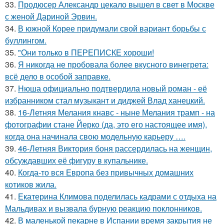
33.
Продюсер Александр цекало вышел в свет в Москве
с женой Дариной Эрвин.
34.
В южной Корее придумали свой вариант борьбы с
буллингом.
35.
"Они только в ПЕРЕПИСКЕ хороши!
36.
Я никогда не пробовала более вкусного винегрета:
всё дело в особой заправке.
37.
Нюша официально подтвердила новый роман - её
избранником стал музыкант и диджей Влад ханецкий.
38.
16-Летняя Мелания кнавс - ныне Мелания трамп - на
фотографии стане Йерко (да, это его настоящее имя),
когда она начинала свою модельную карьеру ….
39.
46-Летняя Виктория боня рассердилась на женщин,
обсуждавших её фигуру в купальнике.
40.
Когда-то вся Европа без привычных домашних
котиков жила.
41.
Екатерина Климова поделилась кадрами с отдыха на
Мальдивах и вызвала бурную реакцию поклонников.
42.
В маленькой пекарне в Испании время закрытия не