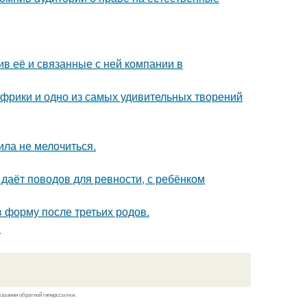
в её и связанные с ней компании в
 Африки и одно из самых удивительных творений
ила не мелочиться.
 даёт поводов для ревности, с ребёнком
в форму после третьих родов.
.
казании обратной гиперссылки.