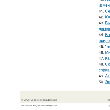
измен
41.
Се
42.
Юл
43.
Бы
дискр
44.
Ба
приро
45.
"Б
46.
Ми
47.
Ка
48.
Со
справ
49.
Ак
50.
Эн
© 2026 Современная девушка
К
П
Изысканная и жгучая женская страничка