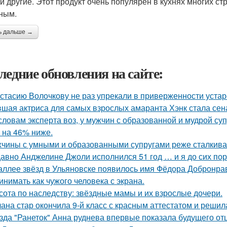
 и другие. Этот продукт очень популярен в кухнях многих стр
ным.
ь дальше →
ледние обновления на сайте:
стасию Волочкову не раз упрекали в приверженности уста
шая актриса для самых взрослых амаранта Хэнк стала сен
словам эксперта воз, у мужчин с образованной и мудрой су
 на 46% ниже.
чины с умными и образованными супругами реже сталкиваю
авно Анджелине Джоли исполнился 51 год … и я до сих пор 
аллее звёзд в Ульяновске появилось имя Фёдора Добронраво
инимать как чужого человека с экрана.
сота по наследству: звёздные мамы и их взрослые дочери.
ана стар окончила 9-й класс с красным аттестатом и реши
зда "Ранеток" Анна руднева впервые показала будущего отц