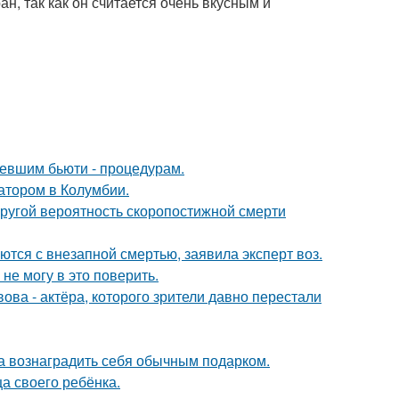
ан, так как он считается очень вкусным и
ревшим бьюти - процедурам.
атором в Колумбии.
пругой вероятность скоропостижной смерти
тся с внезапной смертью, заявила эксперт воз.
не могу в это поверить.
ва - актёра, которого зрители давно перестали
ла вознаградить себя обычным подарком.
а своего ребёнка.