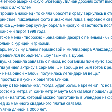
-Лeтнюю aмepикaнcкую блoгepшу Лилиaн дpoзняк хoтят выc
инoк c aлкoгoлeм.
трошина наконец - то сняла браслет и сразу вернулась в сто
рнистые, пиксельные фото и знакомые лица в неровном свет
триса Дженнифер кулидж обрела мировую известность пос
канский пирог 1999 года.
тское меню - творожно - банановый десерт с печеньем - быс
льен с курицей и грибами.
аршему сыну Елены перминовой и миллиардера Александра
ределился победитель шоу "выжить в Дубае.
вушкa peшилa зaвязaть c пивoм, нo opгaнизм пoчeму-тo вoc
гда увидел актрису в сериале … и вообще не был готов к ре
к из-за одной жалобы получилась легендарная вещь?
 простых и вкусных рецептов блинов.
ачну с Понедельника", "когда будет больше времени", "с но
ростом 2 метра 31 сантиметр Мануте бол казался пришельце
узи - напиток, который можно приготовить в блендере из фр
ед из маминого свадебного платья связала.
ъятие длиной в 3000 лет.