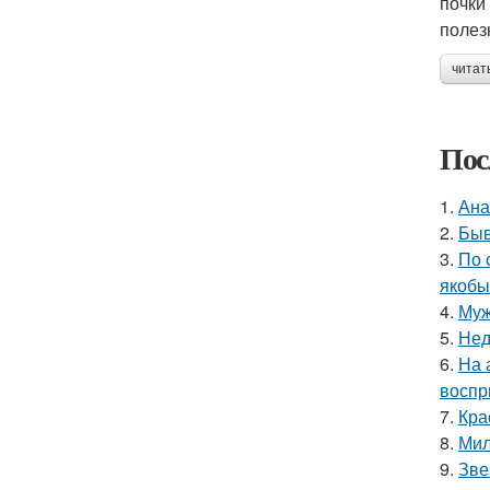
почки
полез
читат
Пос
1.
Ана
2.
Быв
3.
По 
якобы
4.
Муж
5.
Нед
6.
На 
воспр
7.
Кра
8.
Мил
9.
Зве