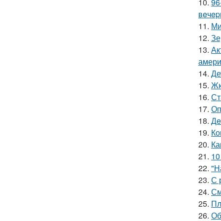
10.
96
вeчep
11.
Ми
12.
Зе
13.
Ак
амери
14.
Де
15.
Жю
16.
Ст
17.
Оп
18.
Дe
19.
Ко
20.
Ка
21.
10
22.
"Н
23.
С 
24.
См
25.
Пл
26.
Об