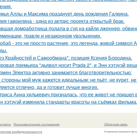
ения.
мья Аллы и Максима празднует день рождения Галкина.
ия гаврилина - одна из актрис проекта открытый брак.
вшая домработница подала в суд на кайли дженнер, обвини
иминации, травле и незаконном увольнении.
обаб - это не просто растение, это легенда, живой символ
ды.
ез Крайностей и Самообмана": позиция Ксения Бородина.
ровая премьера "дьявол носит Prada 2", и Энн хэтэуэй реш
рмен Электра активно занимается благотворительностью:
 стороны мой муж кажется идеальным: не пьёт, не курит, не
ляется отлично, да и готовит лучше многих.
триса Анна хилькевич призналась, что ее живот не пришел 
н хэтэуэй изменила стандарты красоты на съёмках фильма
онтакты
Пользовательское соглашение
Обратная связь
олитика конфидециальности
Копирование разрешено при у