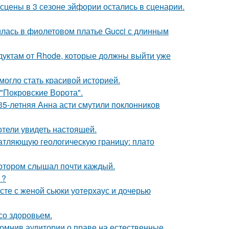
сцены в 3 сезоне эйфории остались в сценарии.
илась в фиолетовом платье Gucci с длинным
дуктам от Rhode, которые должны выйти уже
 могло стать красивой историей.
 "Покровские Ворота".
35-летняя Анна асти смутили поклонников
отели увидеть настоящей.
атляющую геологическую границу: плато
котором слышал почти каждый.
1?
есте с женой сьюки уотерхаус и дочерью
со здоровьем.
помнив аудитории о праве на естественные