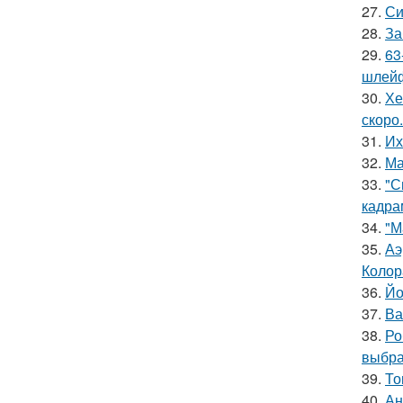
27.
Си
28.
За
29.
63
шлейф
30.
Хе
скоро.
31.
Их
32.
Ма
33.
"С
кадра
34.
"М
35.
Аэ
Колор
36.
Йо
37.
Ва
38.
Ро
выбра
39.
То
40.
Ан