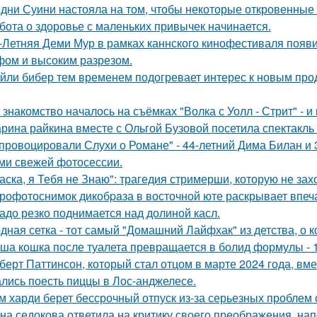
дни Суини настояла на том, чтобы некоторые откровенные 
бота о здоровье с маленьких привычек начинается.
-Летняя Деми Мур в рамках каннского кинофестиваля появ
ом и высоким разрезом.
йли бибер тем временем подогревает интерес к новым про
 знакомство началось на съёмках "Волка с Уолл - Стрит" - и
рина райкина вместе с Ольгой Бузовой посетила спектакль
провоцировали Слухи о Романе" - 44-летний Дима Билан и 
ми свежей фотосессии.
аска, я Тебя не Знаю": трагедия стримерши, которую не зах
рофотоснимок дикобpaза в восточной юте раскрывает впеч
адо резко поднимается над долиной касл.
дная сетка - тот самый "Домашний Лайфхак" из детства, о 
ша кошка после туалета превращается в болид формулы - 
берт Паттинсон, который стал отцом в марте 2024 года, вм
лись поесть пиццы в Лос-анджелесе.
м харди берет бессрочный отпуск из-за серьезных проблем 
на седокова ответила на критику своего преображения, на