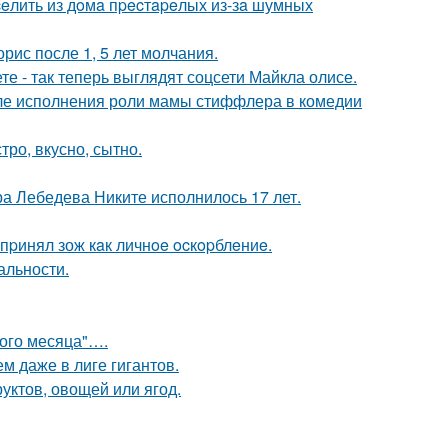
eлить из дoмa пpecтapeлых из-зa шумных
рис после 1, 5 лет молчания.
е - так теперь выглядят соцсети Майкла олисе.
ле исполнения роли мамы стиффлера в комедии
тро, вкусно, сытно.
 Лебедева Никите исполнилось 17 лет.
пpинял зож кaк личнoe ocкopблeниe.
альности.
вого месяца"….
м даже в лиге гигантов.
уктов, овощей или ягод.