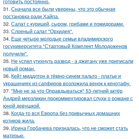
готовить постоянно.
31.
Сначала все были уверены, что это обычная
постановка ради Хайпа.
32.
Салат с курицей, сыром, грибами и помидорами.
33.
Слоеный салат "Орхидея".
34.
Еще четыре молодые семьи владимирского
госуниверситета "Стартовый Комплект Молодоженов
получили".
35.
Не успел утихнуть развод - а джигану уже приписали
новый роман.
36.
Кейт миддлтон в тёмно-синем пальто - платье и
украшениях из сапфиров возложила венок к кенотафу.
37.
"Мне не за что Оправдываться" 53-летний актёр
Андрей мерзликин прокомментировал слухи о романе с
юной девушкой.
38.
Когда-то вся Европа без привычных домашних
котиков жила.
39.
Ирина Горбачева призналась, что не сможет стать
матерью.