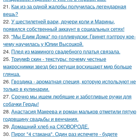
21.
Как из-за одной жалобы получилась легендарная
вещь?
22.
У шестилетней вари, дочери коли и Марины,
появился собственный аккаунт в социальных сетях!
23.
"Мы Едим Дома" по-голливудски: Гвинет пэлтроу кое-
чему научилась у Юлии Высоцкой.
24.
Плед из маминого свадебного платья связала.
25.
Триумф скин - текстуры: почему честные
макроснимки звезд без ретуши восхищают мир больше
глянца.
26.
Гвоздика - ароматная специя, которую используют не
только в кулинарии.
27.
Срочно мы ищем любящие и заботливые ручки для
собачки Герды!
28.
Анастасия Макеева и роман мальков отметили пятую
годовщину свадьбы и венчания.
29.
Домашний хлеб на СКОВОРОДЕ.
30.
Пирог "4 стaкана". Один раз испечете - будете