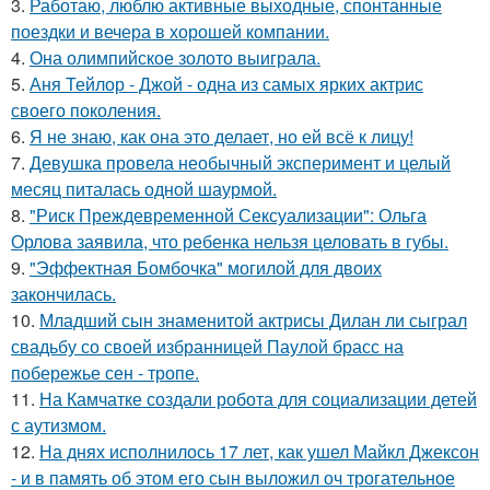
3.
Работаю, люблю активные выходные, спонтанные
поездки и вечера в хорошей компании.
4.
Она олимпийское золото выиграла.
5.
Аня Тейлор - Джой - одна из самых ярких актрис
своего поколения.
6.
Я не знаю, как она это делает, но ей всё к лицу!
7.
Девушка провела необычный эксперимент и целый
месяц питалась одной шаурмой.
8.
"Риск Преждевременной Сексуализации": Ольга
Орлова заявила, что ребенка нельзя целовать в губы.
9.
"Эффектная Бомбочка" могилой для двоих
закончилась.
10.
Младший сын знаменитой актрисы Дилан ли сыграл
свадьбу со своей избранницей Паулой брасс на
побережье сен - тропе.
11.
На Камчатке создали робота для социализации детей
с аутизмом.
12.
На днях исполнилось 17 лет, как ушел Майкл Джексон
- и в память об этом его сын выложил оч трогательное