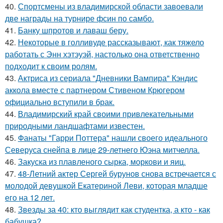
40.
Спортсмены из владимирской области завоевали
две награды на турнире фсин по самбо.
41.
Банку шпротов и лаваш беру.
42.
Некоторые в голливуде рассказывают, как тяжело
работать с Энн хэтэуэй, настолько она ответственно
подходит к своим ролям.
43.
Актриса из сериала "Дневники Вампира" Кэндис
аккола вместе с партнером Стивеном Крюгером
официально вступили в брак.
44.
Владимирский край своими привлекательными
природными ландшафтами известен.
45.
Фанаты "Гарри Поттера" нашли своего идеального
Северуса снейпа в лице 29-летнего Юэна митчелла.
46.
Закуска из плавленого сырка, моркови и яиц.
47.
48-Летний актер Сергей бурунов снова встречается с
молодой девушкой Екатериной Леви, которая младше
его на 12 лет.
48.
Звезды за 40: кто выглядит как студентка, а кто - как
бабушка?