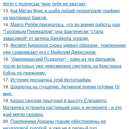
фото с подписью "мне тебя не хватает.
13.
Как Меган Фокс и шайа лабаф переиграли графику
на миллиард баксов.
14.
Марго Робби призналась, что во время работы над
"Грозовым Перевалом" она фактически "стала
зависимой" от актера Джейкоба элорди.
15.
Филипп Киркоров снова удивил образом - поклонники
уже сравнивают его с Майклом Джексоном.
16.
"Американский Психопат" - один из тех фильмов,
после которых уже невозможно смотреть на Кристиана
бэйла по-прежнему.
17.
История прозаична этой фотографии.
18.
Шарлотка на сгущёнке. Активное время готовки 15
мин.
19.
Казахстанская прыгунья в высоту Елизавета
Матвеева устроила настоящий хаос в интернете - и это
ещё мягко сказано.
20.
Поклонники Арианы гранде обеспокоены ее
нездоровой худобой, и уже не в первый раз.