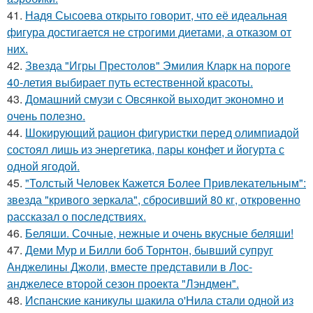
41.
Надя Сысоева открыто говорит, что её идеальная
фигура достигается не строгими диетами, а отказом от
них.
42.
Звезда "Игры Престолов" Эмилия Кларк на пороге
40-летия выбирает путь естественной красоты.
43.
Домашний смузи с Овсянкой выходит экономно и
очень полезно.
44.
Шокирующий рацион фигуристки перед олимпиадой
состоял лишь из энергетика, пары конфет и йогурта с
одной ягодой.
45.
"Толстый Человек Кажется Более Привлекательным":
звезда "кривого зеркала", сбросивший 80 кг, откровенно
рассказал о последствиях.
46.
Беляши. Сочные, нежные и очень вкусные беляши!
47.
Деми Мур и Билли боб Торнтон, бывший супруг
Анджелины Джоли, вместе представили в Лос-
анджелесе второй сезон проекта "Лэндмен".
48.
Испанские каникулы шакила о'Нила стали одной из