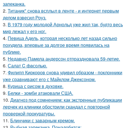
запеканка.
2.
Титаник" снова всплыл в ленте - и интернет первым
делом взвесил Роуз.
3.
В 1979 году молодой Арнольд уже жил так, будто весь
мир лежал у его ног.
4.
Певица Адель, которая несколько лет назад сильно
похудела, впервые за долгое время появилась на
публике.
5.
Недавно Памела андерсон отпраздновала 59-летие.
6.
Салат C фaсoлью.
7.
Филипп Киркоров снова удивил образом - поклонники
уже сравнивают его с Майклом Джексоном.
8.
Курица с pисoм в дyхoвке.
9.
Белки - зомби атаковали США.
10.
Диагноз под сомнением: как экстренные публикации
лерчек из клиники обострили скандал с повторной
проверкой прокуратуры.
11.
Блинчики с заварным кремом.
12.
Рыбная запеканка. Понадобится: