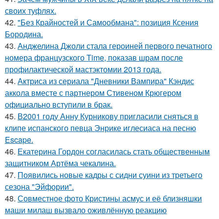
своих туфлях.
42.
"Без Крайностей и Самообмана": позиция Ксения
Бородина.
43.
Анджелина Джоли стала героиней первого печатного
номера французского Time, показав шрам после
профилактической мастэктомии 2013 года.
44.
Актриса из сериала "Дневники Вампира" Кэндис
аккола вместе с партнером Стивеном Крюгером
официально вступили в брак.
45.
В2001 году Анну Курникову пригласили сняться в
клипе испанского певца Энрике иглесиаса на песню
Escape.
46.
Екатерина Гордон согласилась стать общественным
защитником Артёма чекалина.
47.
Появились новые кадры с сидни суини из третьего
сезона "Эйфории".
48.
Совместное фото Кристины асмус и её близняшки
маши милаш вызвало оживлённую реакцию