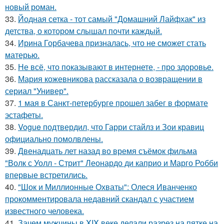
новый роман.
33.
Йодная сетка - тот самый "Домашний Лайфхак" из
детства, о котором слышал почти каждый.
34.
Ирина Горбачева призналась, что не сможет стать
матерью.
35.
Не всё, что показывают в интернете, - про здоровье.
36.
Мария кожевникова рассказала о возвращении в
сериал "Универ".
37.
1 мая в Санкт-петербурге прошел забег в формате
эстафеты.
38.
Vogue подтвердил, что Гарри стайлз и Зои кравиц
официально помолвлены.
39.
Двенадцать лет назад во время съёмок фильма
"Волк с Уолл - Стрит" Леонардо ди каприо и Марго Робби
впервые встретились.
40.
"Шок и Миллионные Охваты": Олеся Иванченко
прокомментировала недавний скандал с участием
известного человека.
41.
Зачем мужчины в XIX веке делали разрез на пятке на