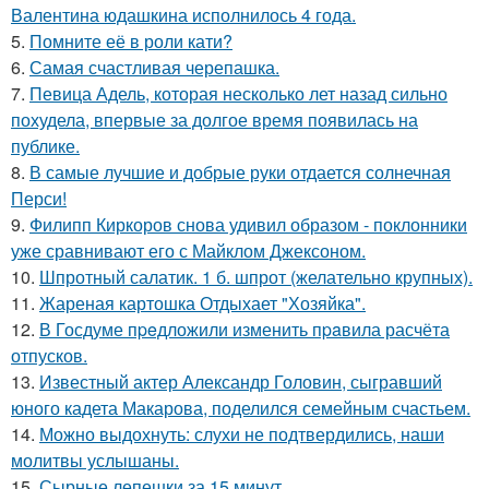
Валентина юдашкина исполнилось 4 года.
5.
Помните её в роли кати?
6.
Самая счастливая черепашка.
7.
Певица Адель, которая несколько лет назад сильно
похудела, впервые за долгое время появилась на
публике.
8.
В самые лучшие и добрые руки отдается солнечная
Перси!
9.
Филипп Киркоров снова удивил образом - поклонники
уже сравнивают его с Майклом Джексоном.
10.
Шпротный салатик. 1 б. шпрот (желательно крупных).
11.
Жареная картошка Отдыхает "Хозяйка".
12.
В Госдуме пpeдложили изменить пpaвила расчёта
отпусков.
13.
Известный актер Александр Головин, сыгравший
юного кадета Макарова, поделился семейным счастьем.
14.
Можно выдохнуть: слухи не подтвердились, наши
молитвы услышаны.
15.
Сырные лепешки за 15 минут.