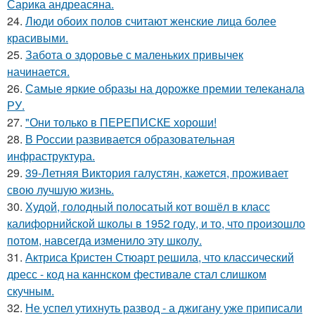
Сарика андреасяна.
24.
Люди обоих полов считают женские лица более
красивыми.
25.
Забота о здоровье с маленьких привычек
начинается.
26.
Самые яркие образы на дорожке премии телеканала
РУ.
27.
"Они только в ПЕРЕПИСКЕ хороши!
28.
В России развивается образовательная
инфраструктура.
29.
39-Летняя Виктория галустян, кажется, проживает
свою лучшую жизнь.
30.
Худой, голодный полосатый кот вошёл в класс
калифорнийской школы в 1952 году, и то, что произошло
потом, навсегда изменило эту школу.
31.
Актриса Кристен Стюарт решила, что классический
дресс - код на каннском фестивале стал слишком
скучным.
32.
Не успел утихнуть развод - а джигану уже приписали