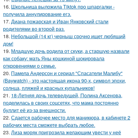
16.
Школьница выложила Tiktok про шпаргалки -
получила аннулирование егэ.
17.
Диана пожарская и Иван Янковский стали
родителями во второй раз.
18.
Небольшой (14 кг) черныш срочно ищет любящий
дом!
19.
Младшую дочь родила от скуки, а старшую назвали
как собаку: мать Яны кошкиной шокировала
откровениями о семье.
20.
Памела Андерсон и сериал "Спасатели Малибу"
(Baywatch) - это настоящая икона 90-х, символ эпохи,
солнца, пляжей и красных купальников!
21.
18-Летняя дочь телеведущей, Полина Аксенова,
поделилась в своих соцсетях, что мама постоянно
буллит её из-за внешности.
22.
Сдается рабочее место для маникюра, в кабинете 2
рабочих места сможете выбрать любое.
23.
Лиза моряк пригрозила желающим увести у неё