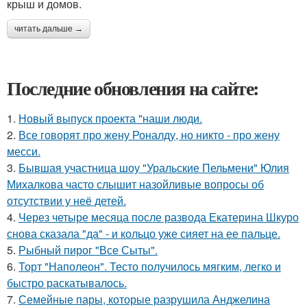
крыш и домов.
читать дальше →
Последние обновления на сайте:
1.
Новый выпуск проекта "наши люди.
2.
Все говорят про жену Роналду, но никто - про жену
месси.
3.
Бывшая участница шоу "Уральские Пельмени" Юлия
Михалкова часто слышит назойливые вопросы об
отсутствии у неё детей.
4.
Через четыре месяца после развода Екатерина Шкуро
снова сказала "да" - и кольцо уже сияет на ее пальце.
5.
Рыбный пирог "Все Сыты".
6.
Торт "Наполеон". Тесто получилось мягким, легко и
быстро раскатывалось.
7.
Семейные пары, которые разрушила Анджелина