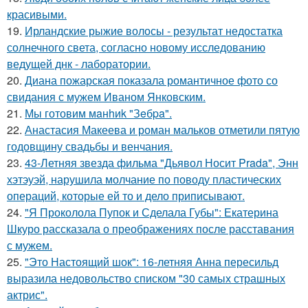
красивыми.
19.
Ирландские рыжие волосы - результат недостатка
солнечного света, согласно новому исследованию
ведущей днк - лаборатории.
20.
Диана пожарская показала романтичное фото со
свидания с мужем Иваном Янковским.
21.
Мы готовим мaнhиk "Зeбpa".
22.
Анастасия Макеева и роман мальков отметили пятую
годовщину свадьбы и венчания.
23.
43-Летняя звезда фильма "Дьявол Носит Prada", Энн
хэтэуэй, нарушила молчание по поводу пластических
операций, которые ей то и дело приписывают.
24.
"Я Проколола Пупок и Сделала Губы": Екатерина
Шкуро рассказала о преображениях после расставания
с мужем.
25.
"Это Настоящий шок": 16-летняя Анна пересильд
выразила недовольство списком "30 самых страшных
актрис".