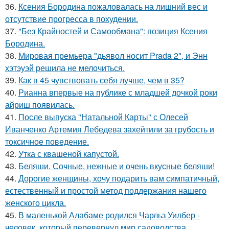
36.
Ксения Бородина пожаловалась на лишний вес и
отсутствие прогресса в похудении.
37.
"Без Крайностей и Самообмана": позиция Ксения
Бородина.
38.
Мировая премьера "дьявол носит Prada 2", и Энн
хэтэуэй решила не мелочиться.
39.
Как в 45 чувствовать себя лучше, чем в 35?
40.
Рианна впервые на публике с младшей дочкой роки
айриш появилась.
41.
После выпуска "Натальной Карты" с Олесей
Иванченко Артемия Лебедева захейтили за грубость и
токсичное поведение.
42.
Утка с квашеной капустой.
43.
Беляши. Сочные, нежные и очень вкусные беляши!
44.
Дорогие женщины, хочу подарить вам симпатичный,
естественный и простой метод поддержания нашего
женского цикла.
45.
В маленькой Алабаме родился Чарльз Уилбер -
человек, который перевернул мир садоводства.