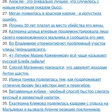
26.
Анок яй - это буквально лучшее, что случилось с
новым круизным показом Gucci.
27.
Меган появилась в красном наряде - и допустила
ошибку.
28.
Японец 30 лет платил за место убийства его жены.
29.
Катерина шпица впервые продемонстрировала лицо
своего новорожденного мальчика и сообщила его имя.
30.
Во Владимире отремонтируют проблемный участок
улицы Чернышевского.
31.
41-Летнюю Марию Кожевникову всё чаще называют
русской Блейк лайвли!
32.
Сергей Матвиенко признался, что завидует доходам
Антон шастун.
33.
Ирина тонева поделилась тем, как поддерживает
отличную форму без жёстких диет и перегибов.
34.
Витаминные кубики - удобный способ быстро сделать
вкусный и ароматный напиток.
35.
Екатерина Климова поделилась кадрами с отдыха на
Мальдивах и вызвала бурную реакцию поклонников.