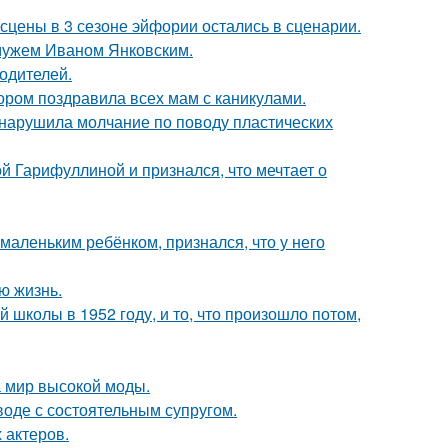
сцены в 3 сезоне эйфории остались в сценарии.
 мужем Иваном Янковским.
родителей.
ором поздравила всех мам с каникулами.
, нарушила молчание по поводу пластических
й Гарифуллиной и признался, что мечтает о
маленьким ребёнком, признался, что у него
ю жизнь.
 школы в 1952 году, и то, что произошло потом,
 мир высокой моды.
воде с состоятельным супругом.
 актеров.