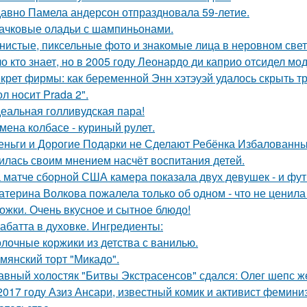
авно Памела андерсон отпраздновала 59-летие.
ачковые оладьи с шампиньонами.
нистые, пиксельные фото и знакомые лица в неровном свете
о кто знает, но в 2005 году Леонардо ди каприо отсидел мод
крет фирмы: как беременной Энн хэтэуэй удалось скрыть т
л носит Prada 2".
еальная голливудская пара!
мена колбасе - куриный рулет.
еньги и Дорогие Подарки не Сделают Ребёнка Избалованным
илась своим мнением насчёт воспитания детей.
 матче сборной США камера показала двух девушек - и фут
атерина Волкова пожалела только об одном - что не ценила
ожки. Очень вкусное и сытное блюдо!
абатта в духовке. Ингредиенты:
лочные коржики из детства с ванилью.
мянский торт "Микадо".
авный холостяк "Битвы Экстрасенсов" сдался: Олег шепс ж
2017 году Азиз Ансари, известный комик и активист фемини