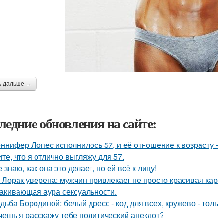
ь дальше →
ледние обновления на сайте:
ннифер Лопес исполнилось 57, и её отношение к возрасту 
ите, что я отлично выгляжу для 57.
е знаю, как она это делает, но ей всё к лицу!
 Лорак уверена: мужчин привлекает не просто красивая карт
акивающая аура сексуальности.
дьба Бородиной: белый дресс - код для всех, кружево - толь
очешь я расскажу тебе политический анекдот?