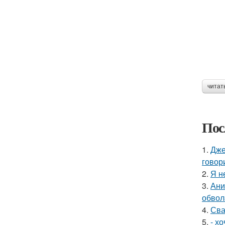
читат
Пос
1.
Дже
говор
2.
Я н
3.
Ани
обвол
4.
Сва
5.
- х