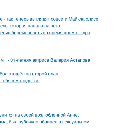
 - так теперь выглядят соцсети Майкла олисе.
ель, которая напала на него.
ретью беременность во время промо - тура
", - 31-летняя актриса Валерия Астапова
бол отошёл на второй план.
 себя в молодости.
енится на своей возлюбленной Анне.
зма, был публично обвинён в сексуальном