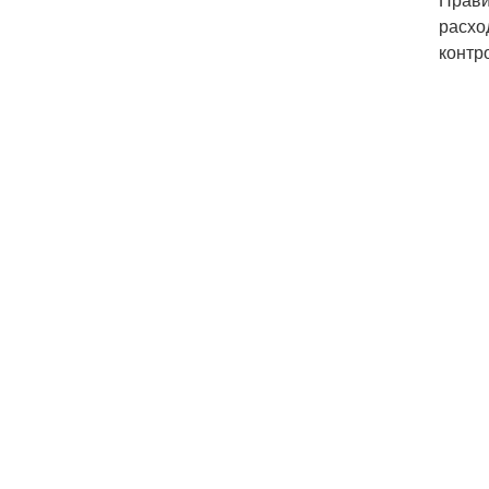
расхо
контр