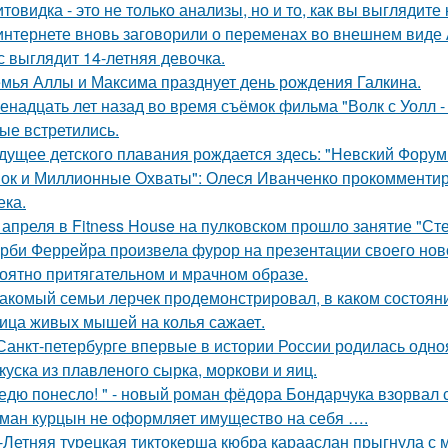
товидка - это не только анализы, но и то, как вы выглядите
интернете вновь заговорили о переменах во внешнем виде
с выглядит 14-летняя девочка.
мья Аллы и Максима празднует день рождения Галкина.
енадцать лет назад во время съёмок фильма "Волк с Уолл -
ые встретились.
дущее детского плавания рождается здесь: "Невский Форум 
ок и Миллионные Охваты": Олеся Иванченко прокомментиро
ека.
 апреля в Fitness House на пулковском прошло занятие "Ст
рби Феррейра произвела фурор на презентации своего ново
оятно притягательном и мрачном образе.
акомый семьи лерчек продемонстрировал, в каком состоян
ица живых мышей на колья сажает.
Санкт-петербурге впервые в истории России родилась одно
куска из плавленого сырка, моркови и яиц.
едю понесло! " - новый роман фёдора Бондарчука взорвал 
ман курцын не оформляет имущество на себя ….
-Летняя турецкая тиктокерша кюбра карааслан прыгнула с 