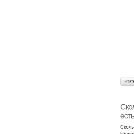
читат
Скол
есть
Скольк
Нрави