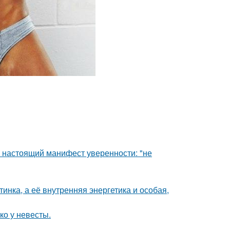
- настоящий манифест уверенности: "не
инка, а её внутренняя энергетика и особая,
ко у невесты.