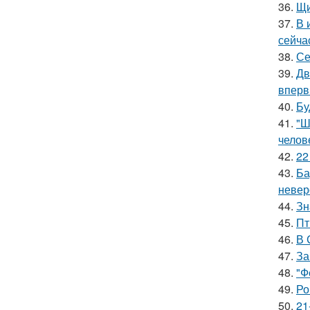
36.
Щи
37.
В 
сейча
38.
Се
39.
Дв
вперв
40.
Бу
41.
"Ш
челов
42.
22
43.
Ба
невер
44.
Зн
45.
Пт
46.
В 
47.
За
48.
"Ф
49.
Ро
50.
21