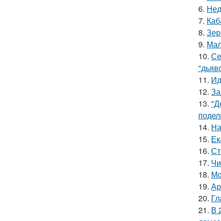
6.
Нед
7.
Каб
8.
Зер
9.
Мал
10.
Се
"дьяво
11.
Ид
12.
За
13.
"Д
подел
14.
На
15.
Ек
16.
Ст
17.
Чи
18.
Мо
19.
Ар
20.
Гл
21.
В 