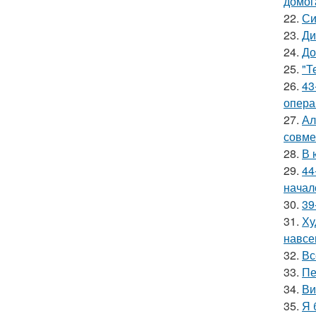
домог
22.
Си
23.
Ди
24.
До
25.
"Т
26.
43
опера
27.
Ал
совме
28.
В 
29.
44
начал
30.
39
31.
Ху
навсе
32.
Вс
33.
Пе
34.
Ви
35.
Я 