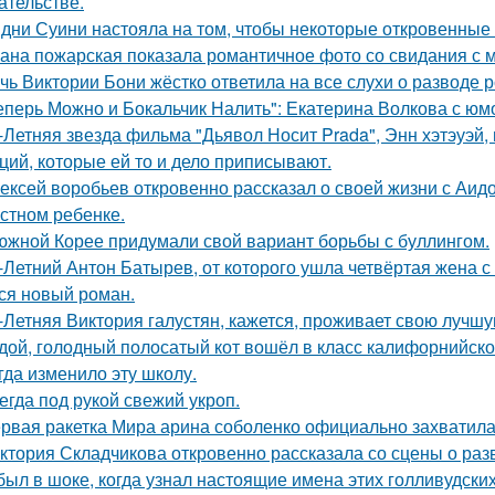
ательстве.
дни Суини настояла на том, чтобы некоторые откровенные 
ана пожарская показала романтичное фото со свидания с
чь Виктории Бони жёстко ответила на все слухи о разводе 
еперь Можно и Бокальчик Налить": Екатерина Волкова с юм
-Летняя звезда фильма "Дьявол Носит Prada", Энн хэтэуэй
ций, которые ей то и дело приписывают.
ексей воробьев откровенно рассказал о своей жизни с Аидо
стном ребенке.
южной Корее придумали свой вариант борьбы с буллингом.
-Летний Антон Батырев, от которого ушла четвёртая жена с 
ся новый роман.
-Летняя Виктория галустян, кажется, проживает свою лучшу
дой, голодный полосатый кот вошёл в класс калифорнийской
гда изменило эту школу.
егда под рукой свежий укроп.
рвая ракетка Мира арина соболенко официально захватила
ктория Складчикова откровенно рассказала со сцены о раз
был в шоке, когда узнал настоящие имена этих голливудских