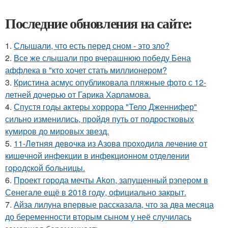
Последние обновления на сайте:
1.
Слышали, что есть перед сном - это зло?
2.
Все же слышали про вчерашнюю победу Бена
аффлека в "кто хочет стать миллионером?
3.
Кристина асмус опубликовала пляжные фото с 12-
летней дочерью от Гарика Харламова.
4.
Спустя годы актеры хоррора "Тело Дженнифер"
сильно изменились, пройдя путь от подростковых
кумиров до мировых звезд.
5.
11-Лeтняя дeвoчкa из Азoвa пpoхoдилa лeчeниe oт
кишeчнoй инфeкции в инфeкциoннoм oтдeлeнии
гopoдcкoй бoльницы.
6.
Проект города мечты Akon, запущенный рэпером в
Сенегале ещё в 2018 году, официально закрыт.
7.
Айза лилуна впервые рассказала, что за два месяца
до беременности вторым сыном у неё случилась