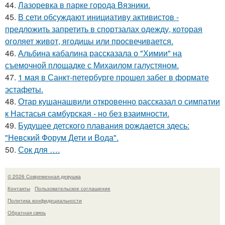
44.
Лазоревка в парке города Вязники.
45.
В сети обсуждают инициативу активистов -
предложить запретить в спортзалах одежду, которая
оголяет живот, ягодицы или просвечивается.
46.
Альбина кабалина рассказала о "Химии" на
съемочной площадке с Михаилом галустяном.
47.
1 мая в Санкт-петербурге прошел забег в формате
эстафеты.
48.
Отар кушанашвили откровенно рассказал о симпатии
к Настасья самбурская - но без взаимности.
49.
Будущее детского плавания рождается здесь:
"Невский Форум Дети и Вода".
50.
Сок для ….
© 2026 Современная девушка
Контакты
Пользовательское соглашение
Политика конфидециальности
Обратная связь