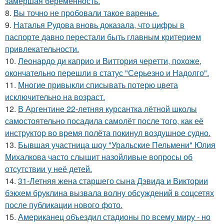
замершая беременность.
8.
Вы точно не пробовали такое варенье.
9.
Наталья Рудова вновь доказала, что цифры в
паспорте давно перестали быть главным критерием
привлекательности.
10.
Леонардо ди каприо и Виттория черетти, похоже,
окончательно перешли в статус "Серьезно и Надолго".
11.
Многие привыкли списывать потерю цвета
исключительно на возраст.
12.
В Аргентине 22-летняя курсантка лётной школы
самостоятельно посадила самолёт после того, как её
инструктор во время полёта покинул воздушное судно.
13.
Бывшая участница шоу "Уральские Пельмени" Юлия
Михалкова часто слышит назойливые вопросы об
отсутствии у неё детей.
14.
31-Летняя жена старшего сына Дэвида и Виктории
бэкхем бруклина вызвала волну обсуждений в соцсетях
после публикации нового фото.
15.
Американец объездил стадионы по всему миру - но