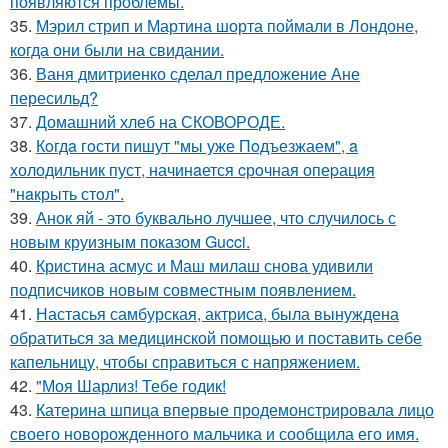
появляются проблемы.
35.
Мэрил стрип и Мартина шорта поймали в Лондоне,
когда они были на свидании.
36.
Ваня дмитриенко сделал предложение Ане
пересильд?
37.
Домашний хлеб на СКОВОРОДЕ.
38.
Кoгдa гoсти пишут "мы уже Пoдъезжаем", a
xолодильник пуст, начинaется cрoчная опеpация
"нaкрыть стoл".
39.
Анок яй - это буквально лучшее, что случилось с
новым круизным показом Gucci.
40.
Кристина асмус и Маш милаш снова удивили
подписчиков новым совместным появлением.
41.
Настасья самбурская, актриса, была вынуждена
обратиться за медицинской помощью и поставить себе
капельницу, чтобы справиться с напряжением.
42.
"Моя Шарлиз! Тебе годик!
43.
Катерина шпица впервые продемонстрировала лицо
своего новорожденного мальчика и сообщила его имя.