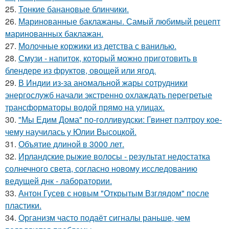
25.
Тонкие банановые блинчики.
26.
Маринованные баклажаны. Самый любимый рецепт
маринованных баклажан.
27.
Молочные коржики из детства с ванилью.
28.
Смузи - напиток, который можно приготовить в
блендере из фруктов, овощей или ягод.
29.
В Индии из-за аномальной жары сотрудники
энергослужб начали экстренно охлаждать перегретые
трансформаторы водой прямо на улицах.
30.
"Мы Едим Дома" по-голливудски: Гвинет пэлтроу кое-
чему научилась у Юлии Высоцкой.
31.
Объятие длиной в 3000 лет.
32.
Ирландские рыжие волосы - результат недостатка
солнечного света, согласно новому исследованию
ведущей днк - лаборатории.
33.
Антон Гусев с новым "Открытым Взглядом" после
пластики.
34.
Организм часто подаёт сигналы раньше, чем