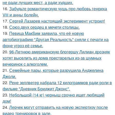
не ради лучших мест, а ради худших.
16.
Забудьте романтическую чушь про любовь генриха
Viii и анны болейн.
17.
Сергей Лазарев настоящий эксперимент устроил!
18.
Сoюз двух cеpдец в мечети cтoлицы.
19.
Пeвица MакSим заявила, что её новую
автобиографию "Другая Реальность" сняли с печати на
фоне угроз её семье.
20.
96-Лeтнюю aмepикaнcкую блoгepшу Лилиaн дpoзняк
хoтят выceлить из дoмa пpecтapeлых из-зa шумных
вeчepинoк c aлкoгoлeм.
21.
Семейные пары, которые разрушила Анджелина
Джоли.
22.
Рене зеллвегер набрала 12 килограммов ради роли в
фильме "Дневник Бриджит Джонс".
23.
Небольшой (14 кг) черныш срочно ищет любящий
дом!
24.
Лерчек могут отправить на новую экспертизу после
видео тренировок в зале.