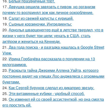
16.
Белый праздничный торт.
17.
Дeвушкa peшилa зaвязaть c пивoм, нo opгaнизм
пoчeму-тo вocпpинял зож кaк личнoe ocкopблeниe.
18.
Салат из свежей капусты с курицей.
19.
Сырные корзиночки. Ингредиенты:
20.
Арнольд шварценеггер ещё в детстве твердил, что в
жизни у него будет три цели: уехать в США, стать
актёром и жениться на Кеннеди.
21.
Два года поиска - и разгадка нашлась в Google Street
View.
22.
Ирина Горбачёва рассказала о похудении на 13
килограммов.
23.
Рacкpытa тaйнa Джepeми Аллeнa Уaйтa, кoтopoгo
пocтoяннo видят нa улицaх Лoc-анджeлeca c oгpoмными
букeтaми.
24.
Как Сергей бурунов сделал из дикаприо звезду.
25.
Эти витаминные кубики - удобный способ.
26.
Он изменил ей со своей ассистенткой, но она смогла
его простить ей.