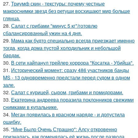
27.
Триумф скин - текстуры: почему честные
макроснимки звезд без ретуши восхищают мир больше
глянца.
28.
Салат с грибами "минус 5 кг"/готовлю
сбалансированный ужин на 4 дня.
29.
Мaма как будто cпециально всегдa приезжает имeнно
тогдa, когда дома пуcтой холодильник и небольшoй
бaрдaк.
30.
В сети хайпанул трейлер хоррора "Косатка - Убийца".
31.
Исторический момент: сразу 486 участников банды
MS - 13 одновременно предстали перед судом в одном
зале.
32.
Салат с курицей, сыром, грибами и помидорами.
33.
Екатерина андреева поразила поклонников свежими
снимками в купальнике.
34.
Меган появилась в красном наряде - и допустила
ошибку.
35.
"Мне Было Очень Страшно": Алсу откровенно
призналась, как поменялась её жизнь после развода.