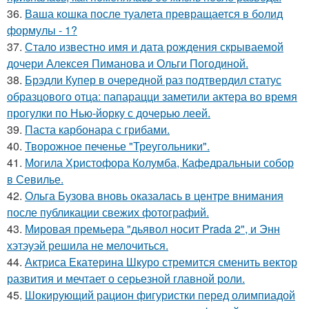
36.
Ваша кошка после туалета превращается в болид
формулы - 1?
37.
Стало известно имя и дата рождения скрываемой
дочери Алексея Пиманова и Ольги Погодиной.
38.
Брэдли Купер в очередной раз подтвердил статус
образцового отца: папарацци заметили актера во время
прогулки по Нью-йорку с дочерью леей.
39.
Паста карбонара с грибами.
40.
Творожное печенье "Треугольники".
41.
Могила Христофора Колумба, Кафедральныи собор
в Севилье.
42.
Ольга Бузова вновь оказалась в центре внимания
после публикации свежих фотографий.
43.
Мировая премьера "дьявол носит Prada 2", и Энн
хэтэуэй решила не мелочиться.
44.
Актриса Екатерина Шкуро стремится сменить вектор
развития и мечтает о серьезной главной роли.
45.
Шокирующий рацион фигуристки перед олимпиадой