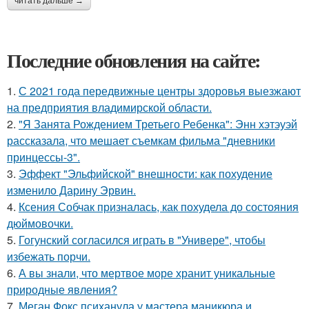
читать дальше →
Последние обновления на сайте:
1.
С 2021 года передвижные центры здоровья выезжают
на предприятия владимирской области.
2.
"Я Занята Рождением Третьего Ребенка": Энн хэтэуэй
рассказала, что мешает съемкам фильма "дневники
принцессы-3".
3.
Эффект "Эльфийской" внешности: как похудение
изменило Дарину Эрвин.
4.
Ксения Собчак призналась, как похудела до состояния
дюймовочки.
5.
Гогунский согласился играть в "Универе", чтобы
избежать порчи.
6.
А вы знали, что мертвое море хранит уникальные
природные явления?
7.
Меган Фокс психанула у мастера маникюра и