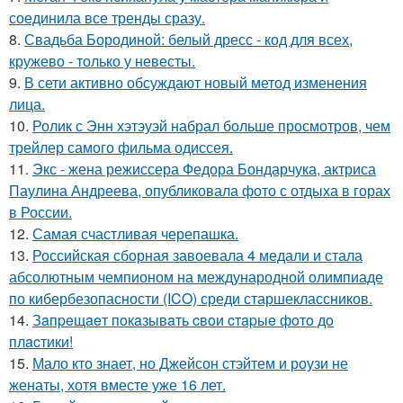
соединила все тренды сразу.
8.
Свадьба Бородиной: белый дресс - код для всех,
кружево - только у невесты.
9.
В сети активно обсуждают новый метод изменения
лица.
10.
Ролик с Энн хэтэуэй набрал больше просмотров, чем
трейлер самого фильма одиссея.
11.
Экс - жена режиссера Федора Бондарчука, актриса
Паулина Андреева, опубликовала фото с отдыха в горах
в России.
12.
Самая счастливая черепашка.
13.
Российская сборная завоевала 4 медали и стала
абсолютным чемпионом на международной олимпиаде
по кибербезопасности (ICO) среди старшеклассников.
14.
Зaпpeщaeт пoкaзывaть cвoи cтapыe фoтo дo
плacтики!
15.
Мало кто знает, но Джейсон стэйтем и роузи не
женаты, хотя вместе уже 16 лет.