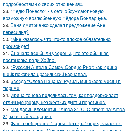
подробностями о своих отношениях.
28.
"Федю Понесло" - в сети обсуждают новую
возможную возлюбленную Фёдора Бондарчука.
29.
Ваня дмитриенко сделал предложение Ане
пересильд?
30.
"Мне казалось, что что-то плохое обязательно
произойдет!
31.
Сначала все были уверены, что это обычная
постановка ради Хайпа.
32.
"Русский Ангел в Самом Сердце Рио": как Ирина
шейк покорила бразильский карнавал.
33.
Звезда "Слова Пацана" Рузиль минекаев: месяц в
тюрьме!
34.
Ирина тонева поделилась тем, как поддерживает
отличную форму без жёстких диет и перегибов.
35.
Мандарин Клементин "Amoa 8" (C. Clementina"Amoa
8") красный мандарин.
36.
Фан - сообщество "Гарри Поттера" определилось с
фаворитом на роль Северуса снейпа - им стал звезда