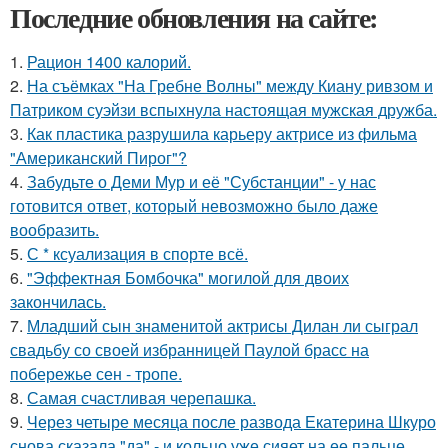
Последние обновления на сайте:
1.
Рацион 1400 калорий.
2.
На съёмках "На Гребне Волны" между Киану ривзом и
Патриком суэйзи вспыхнула настоящая мужская дружба.
3.
Как пластика разрушила карьеру актрисе из фильма
"Американский Пирог"?
4.
Забудьте о Деми Мур и её "Субстанции" - у нас
готовится ответ, который невозможно было даже
вообразить.
5.
С * ксуализация в спорте всё.
6.
"Эффектная Бомбочка" могилой для двоих
закончилась.
7.
Младший сын знаменитой актрисы Дилан ли сыграл
свадьбу со своей избранницей Паулой брасс на
побережье сен - тропе.
8.
Самая счастливая черепашка.
9.
Через четыре месяца после развода Екатерина Шкуро
снова сказала "да" - и кольцо уже сияет на ее пальце.