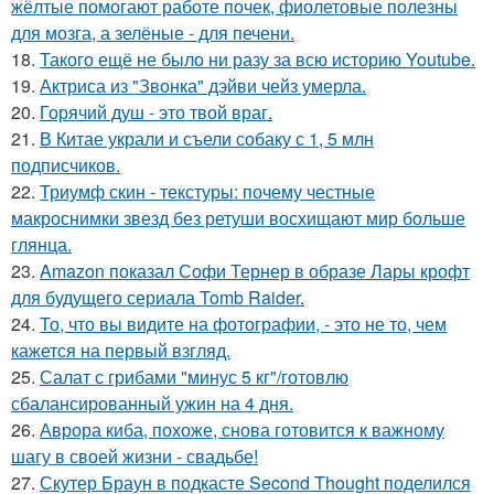
жёлтые помогают работе почек, фиолетовые полезны
для мозга, а зелёные - для печени.
18.
Такого ещё не было ни разу за всю историю Youtube.
19.
Актриса из "Звонка" дэйви чейз умерла.
20.
Горячий душ - это твой враг.
21.
В Китае украли и съели собаку с 1, 5 млн
подписчиков.
22.
Триумф скин - текстуры: почему честные
макроснимки звезд без ретуши восхищают мир больше
глянца.
23.
Amazon показал Софи Тернер в образе Лары крофт
для будущего сериала Tomb Raider.
24.
То, что вы видите на фотографии, - это не то, чем
кажется на первый взгляд.
25.
Салат с грибами "минус 5 кг"/готовлю
сбалансированный ужин на 4 дня.
26.
Аврора киба, похоже, снова готовится к важному
шагу в своей жизни - свадьбе!
27.
Скутер Браун в подкасте Second Thought поделился