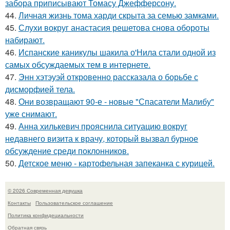
забора приписывают Томасу Джефферсону.
44.
Личная жизнь тома харди скрыта за семью замками.
45.
Слухи вокруг анастасия решетова снова обороты
набирают.
46.
Испанские каникулы шакила о'Нила стали одной из
самых обсуждаемых тем в интернете.
47.
Энн хэтэуэй откровенно рассказала о борьбе с
дисморфией тела.
48.
Они возвращают 90-е - новые "Спасатели Малибу"
уже снимают.
49.
Анна хилькевич прояснила ситуацию вокруг
недавнего визита к врачу, который вызвал бурное
обсуждение среди поклонников.
50.
Детское меню - картофельная запеканка с курицей.
© 2026 Современная девушка
Контакты
Пользовательское соглашение
Политика конфидециальности
Обратная связь