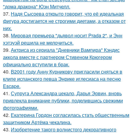
"дома дракона" Юэн Митчелл.
37.
Надя Сысоева открыто говорит, что её идеальная
фигура достигается не строгими диетами, а отказом от
них.
38.
Мировая премьера "дьявол носит Prada 2", и Энн
хэтэуэй решила не мелочиться.
39.
Актриса из сериала "Дневники Вампира" Кэндис
аккола вместе с партнером Стивеном Крюгером
официально вступили в брак.
40.
В2001 году Анну Курникову пригласили сняться в
клипе испанского певца Энрике иглесиаса на песню
Escape.
41.
Супруга Александра цекало, Дарья Эрвин, вновь
привлекла внимание публики, поделившись свежими
фотографиями.
42.
Екатерина Гордон согласилась стать общественным
защитником Артёма чекалина.
43.
Изобретение такого волнистого декоративного