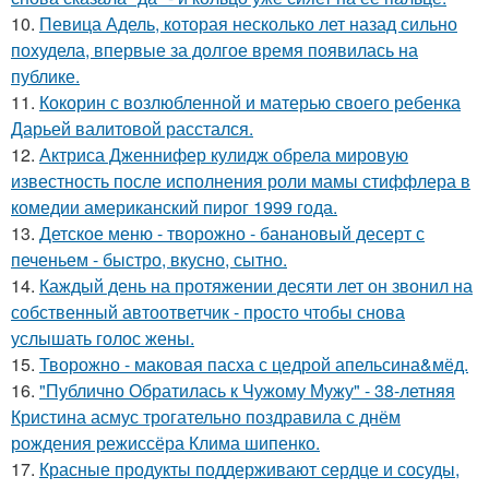
10.
Певица Адель, которая несколько лет назад сильно
похудела, впервые за долгое время появилась на
публике.
11.
Кокорин с возлюбленной и матерью своего ребенка
Дарьей валитовой расстался.
12.
Актриса Дженнифер кулидж обрела мировую
известность после исполнения роли мамы стиффлера в
комедии американский пирог 1999 года.
13.
Детское меню - творожно - банановый десерт с
печеньем - быстро, вкусно, сытно.
14.
Каждый день на протяжении десяти лет он звонил на
собственный автоответчик - просто чтобы снова
услышать голос жены.
15.
Творожно - маковая пасха с цедрой апельсина&мёд.
16.
"Публично Обратилась к Чужому Мужу" - 38-летняя
Кристина асмус трогательно поздравила с днём
рождения режиссёра Клима шипенко.
17.
Красные продукты поддерживают сердце и сосуды,